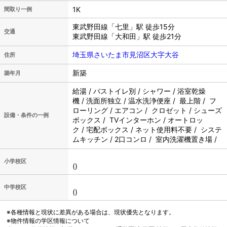
1K
間取り一例
東武野田線「七里」駅 徒歩15分
交通
東武野田線「大和田」駅 徒歩21分
埼玉県さいたま市見沼区大字大谷
住所
新築
築年月
給湯 / バストイレ別 / シャワー / 浴室乾燥
機 / 洗面所独立 / 温水洗浄便座 / 最上階 / フ
ローリング / エアコン / クロゼット / シューズ
設備・条件の一例
ボックス / TVインターホン / オートロッ
ク / 宅配ボックス / ネット使用料不要 / システ
ムキッチン / 2口コンロ / 室内洗濯機置き場 /
小学校区
()
中学校区
()
※各種情報と現状に差異がある場合は、現状優先となります。
※物件情報の学区情報について