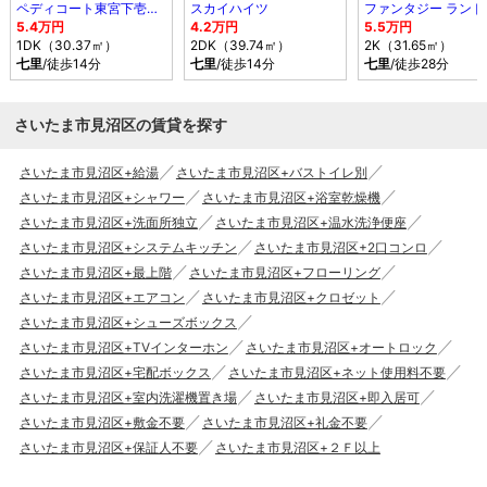
ペディコート東宮下壱番館
スカイハイツ
ファンタジー ランド
5.4万円
4.2万円
5.5万円
1DK（30.37㎡）
2DK（39.74㎡）
2K（31.65㎡）
七里
/徒歩14分
七里
/徒歩14分
七里
/徒歩28分
さいたま市見沼区の賃貸を探す
さいたま市見沼区+給湯
さいたま市見沼区+バストイレ別
さいたま市見沼区+シャワー
さいたま市見沼区+浴室乾燥機
さいたま市見沼区+洗面所独立
さいたま市見沼区+温水洗浄便座
さいたま市見沼区+システムキッチン
さいたま市見沼区+2口コンロ
さいたま市見沼区+最上階
さいたま市見沼区+フローリング
さいたま市見沼区+エアコン
さいたま市見沼区+クロゼット
さいたま市見沼区+シューズボックス
さいたま市見沼区+TVインターホン
さいたま市見沼区+オートロック
さいたま市見沼区+宅配ボックス
さいたま市見沼区+ネット使用料不要
さいたま市見沼区+室内洗濯機置き場
さいたま市見沼区+即入居可
さいたま市見沼区+敷金不要
さいたま市見沼区+礼金不要
さいたま市見沼区+保証人不要
さいたま市見沼区+２Ｆ以上