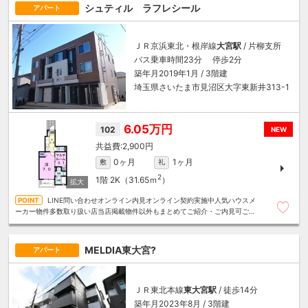
シュティル ラフレシール
アパート
ＪＲ京浜東北・根岸線
大宮駅
/ 片柳支所
バス乗車時間23分 停歩2分
築年月2019年1月 / 3階建
埼玉県さいたま市見沼区大字東新井313-1
6.05万円
102
NEW
2,900円
0ヶ月
1ヶ月
敷
礼
2
1階
2K（31.65ｍ
）
LINE問い合わせオンライン内見オンライン契約実施中人気ハウスメ
ーカー物件多数取り扱い店当店掲載物件以外もまとめてご紹介・ご内見可ご予
算にあったお部屋を多数ご紹介させていただきます
MELDIA東大宮?
アパート
ＪＲ東北本線
東大宮駅
/ 徒歩14分
築年月2023年8月 / 3階建