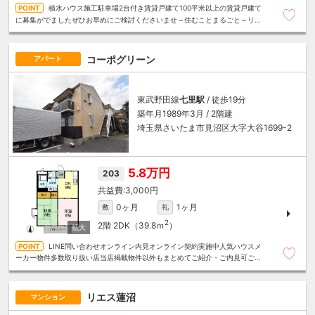
積水ハウス施工駐車場2台付き賃貸戸建て100平米以上の賃貸戸建て
に募集がでましたぜひお早めにご検討くださいませ～住むことまるごと～リロ
の賃貸へお任せください
コーポグリーン
アパート
東武野田線
七里駅
/ 徒歩19分
築年月1989年3月 / 2階建
埼玉県さいたま市見沼区大字大谷1699-2
5.8万円
203
3,000円
0ヶ月
1ヶ月
敷
礼
2
2階
2DK（39.8ｍ
）
LINE問い合わせオンライン内見オンライン契約実施中人気ハウスメ
ーカー物件多数取り扱い店当店掲載物件以外もまとめてご紹介・ご内見可ご予
算にあったお部屋を多数ご紹介させていただきます
リエス蓮沼
マンション