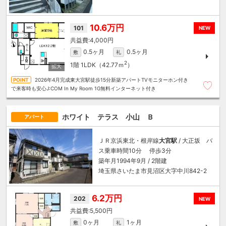
10.6万円
101
NEW
4,000円
0.5ヶ月
0.5ヶ月
敷
礼
2
1階
1LDK（42.77ｍ
）
2026年4月完成東大宮駅徒歩15分新築アパートTVモニターホン付き
で来客時も安心J:COM In My Room 1G無料インターネット付き
ホワイト テラス 小山 Ｂ
アパート
ＪＲ京浜東北・根岸線
大宮駅
/ 大正坂 バ
ス乗車時間10分 停歩3分
築年月1994年9月 / 2階建
埼玉県さいたま市見沼区大字中川842-2
6.2万円
202
NEW
5,500円
0ヶ月
1ヶ月
敷
礼