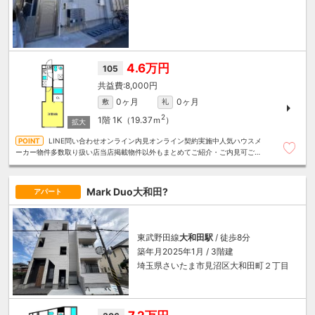
4.6万円
105
8,000円
0ヶ月
0ヶ月
敷
礼
2
1階
1K（19.37ｍ
）
LINE問い合わせオンライン内見オンライン契約実施中人気ハウスメ
ーカー物件多数取り扱い店当店掲載物件以外もまとめてご紹介・ご内見可ご予
算にあったお部屋を多数ご紹介させていただきます
Mark Duo大和田?
アパート
東武野田線
大和田駅
/ 徒歩8分
築年月2025年1月 / 3階建
埼玉県さいたま市見沼区大和田町２丁目