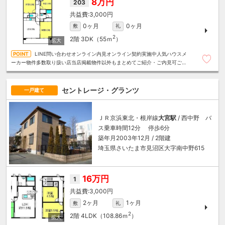
8万円
203
3,000円
0ヶ月
0ヶ月
敷
礼
2
2階
3DK（55ｍ
）
LINE問い合わせオンライン内見オンライン契約実施中人気ハウスメ
ーカー物件多数取り扱い店当店掲載物件以外もまとめてご紹介・ご内見可ご予
算にあったお部屋を多数ご紹介させていただきます
セントレージ・グランツ
一戸建て
ＪＲ京浜東北・根岸線
大宮駅
/ 西中野 バ
ス乗車時間12分 停歩6分
築年月2003年12月 / 2階建
埼玉県さいたま市見沼区大字南中野615
16万円
1
3,000円
2ヶ月
1ヶ月
敷
礼
2
2階
4LDK（108.86ｍ
）