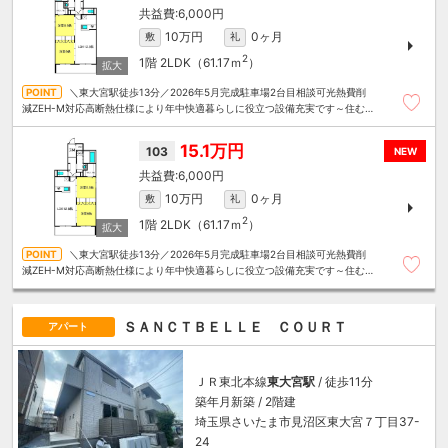
6,000円
10万円
0ヶ月
敷
礼
2
1階
2LDK（61.17ｍ
）
＼東大宮駅徒歩13分／2026年5月完成駐車場2台目相談可光熱費削
減ZEH-M対応高断熱仕様により年中快適暮らしに役立つ設備充実です～住むこ
とまるごと～リロの賃貸へお任せください
15.1万円
103
NEW
6,000円
10万円
0ヶ月
敷
礼
2
1階
2LDK（61.17ｍ
）
＼東大宮駅徒歩13分／2026年5月完成駐車場2台目相談可光熱費削
減ZEH-M対応高断熱仕様により年中快適暮らしに役立つ設備充実です～住むこ
とまるごと～リロの賃貸へお任せください
ＳＡＮＣＴＢＥＬＬＥ ＣＯＵＲＴ
アパート
ＪＲ東北本線
東大宮駅
/ 徒歩11分
築年月新築 / 2階建
埼玉県さいたま市見沼区東大宮７丁目37-
24