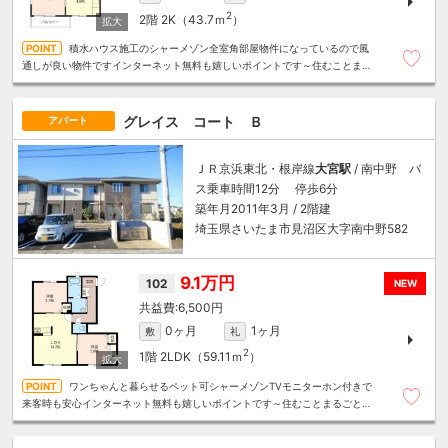
2
2階
2K（43.7ｍ
）
積水ハウス施工のシャーメゾン全室角部屋物件になっているので風
通しが良い物件ですインターネット無料も嬉しいポイントです～住むことまる
ごと～リロの賃貸へお任せください
グレイス コート Ｂ
アパート
ＪＲ京浜東北・根岸線
大宮駅
/ 南中野 バ
ス乗車時間12分 停歩6分
築年月2011年3月 / 2階建
埼玉県さいたま市見沼区大字南中野582
9.1万円
102
NEW
6,500円
0ヶ月
1ヶ月
敷
礼
2
1階
2LDK（59.11ｍ
）
ワンちゃんと暮らせるペット可シャーメゾンTVモニターホン付きで
来客時も安心インターネット無料も嬉しいポイントです～住むことまるごと～
リロの賃貸へお任せください