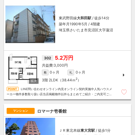
東武野田線
大和田駅
/ 徒歩14分
築年月1990年5月 / 4階建
埼玉県さいたま市見沼区大字蓮沼
5.2万円
302
3,000円
0ヶ月
0ヶ月
敷
礼
2
3階
2LDK（38.44ｍ
）
LINE問い合わせオンライン内見オンライン契約実施中人気ハウスメ
ーカー物件多数取り扱い店当店掲載物件以外もまとめてご紹介・ご内見可ご予
算にあったお部屋を多数ご紹介させていただきます
ロマーナ壱番館
マンション
ＪＲ東北本線
東大宮駅
/ 徒歩1分