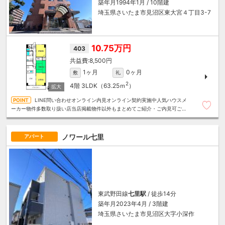
築年月1994年1月 / 10階建
埼玉県さいたま市見沼区東大宮４丁目3-7
10.75万円
403
8,500円
1ヶ月
0ヶ月
敷
礼
2
4階
3LDK（63.25ｍ
）
LINE問い合わせオンライン内見オンライン契約実施中人気ハウスメ
ーカー物件多数取り扱い店当店掲載物件以外もまとめてご紹介・ご内見可ご予
算にあったお部屋を多数ご紹介させていただきます
ノワール七里
アパート
東武野田線
七里駅
/ 徒歩14分
築年月2023年4月 / 3階建
埼玉県さいたま市見沼区大字小深作