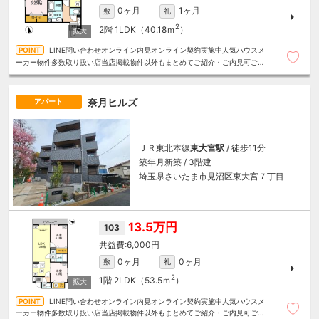
0ヶ月
1ヶ月
敷
礼
2
2階
1LDK（40.18ｍ
）
LINE問い合わせオンライン内見オンライン契約実施中人気ハウスメ
ーカー物件多数取り扱い店当店掲載物件以外もまとめてご紹介・ご内見可ご予
算にあったお部屋を多数ご紹介させていただきます
奈月ヒルズ
アパート
ＪＲ東北本線
東大宮駅
/ 徒歩11分
築年月新築 / 3階建
埼玉県さいたま市見沼区東大宮７丁目
13.5万円
103
6,000円
0ヶ月
0ヶ月
敷
礼
2
1階
2LDK（53.5ｍ
）
LINE問い合わせオンライン内見オンライン契約実施中人気ハウスメ
ーカー物件多数取り扱い店当店掲載物件以外もまとめてご紹介・ご内見可ご予