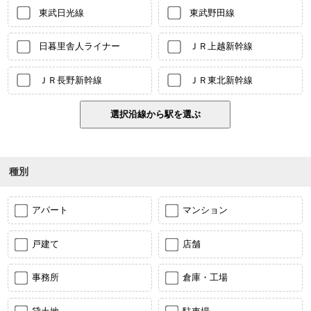
東武日光線
東武野田線
日暮里舎人ライナー
ＪＲ上越新幹線
ＪＲ長野新幹線
ＪＲ東北新幹線
種別
アパート
マンション
戸建て
店舗
事務所
倉庫・工場