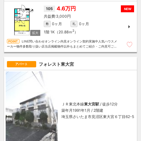
4.6万円
105
NEW
3,000円
0ヶ月
0ヶ月
敷
礼
2
1階
1K（20.88ｍ
）
LINE問い合わせオンライン内見オンライン契約実施中人気ハウスメ
ーカー物件多数取り扱い店当店掲載物件以外もまとめてご紹介・ご内見可ご予
算にあったお部屋を多数ご紹介させていただきます
フォレスト東大宮
アパート
ＪＲ東北本線
東大宮駅
/ 徒歩12分
築年月1991年1月 / 2階建
埼玉県さいたま市見沼区東大宮６丁目62-5