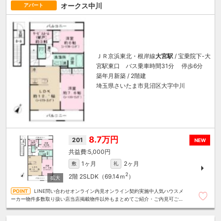
オークス中川
アパート
ＪＲ京浜東北・根岸線
大宮駅
/ 宝乗院下-大
宮駅東口 バス乗車時間31分 停歩6分
築年月新築 / 2階建
埼玉県さいたま市見沼区大字中川
8.7万円
201
NEW
5,000円
1ヶ月
2ヶ月
敷
礼
2
2階
2SLDK（69.14ｍ
）
LINE問い合わせオンライン内見オンライン契約実施中人気ハウスメ
ーカー物件多数取り扱い店当店掲載物件以外もまとめてご紹介・ご内見可ご予
算にあったお部屋を多数ご紹介させていただきます