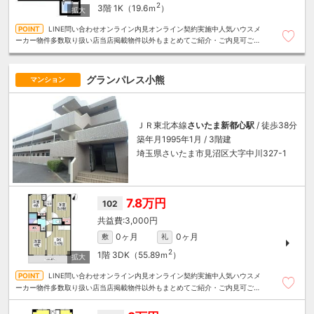
2
3階
1K（19.6ｍ
）
LINE問い合わせオンライン内見オンライン契約実施中人気ハウスメ
ーカー物件多数取り扱い店当店掲載物件以外もまとめてご紹介・ご内見可ご予
算にあったお部屋を多数ご紹介させていただきます
グランパレス小熊
マンション
ＪＲ東北本線
さいたま新都心駅
/ 徒歩38分
築年月1995年1月 / 3階建
埼玉県さいたま市見沼区大字中川327-1
7.8万円
102
3,000円
0ヶ月
0ヶ月
敷
礼
2
1階
3DK（55.89ｍ
）
LINE問い合わせオンライン内見オンライン契約実施中人気ハウスメ
ーカー物件多数取り扱い店当店掲載物件以外もまとめてご紹介・ご内見可ご予
算にあったお部屋を多数ご紹介させていただきます