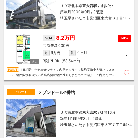
ＪＲ東北本線
東大宮駅
/ 徒歩9分
築年月2000年9月 / 3階建
埼玉県さいたま市見沼区東大宮６丁目11-7
8.2万円
304
NEW
3,000円
9万円
0ヶ月
敷
礼
2
3階
2LDK（58.54ｍ
）
LINE問い合わせオンライン内見オンライン契約実施中人気ハウスメ
ーカー物件多数取り扱い店当店掲載物件以外もまとめてご紹介・ご内見可ご予
算にあったお部屋を多数ご紹介させていただきます
メゾンドール?番館
アパート
ＪＲ東北本線
東大宮駅
/ 徒歩13分
築年月1995年3月 / 2階建
埼玉県さいたま市見沼区東大宮７丁目54-4