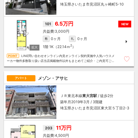
埼玉県さいたま市見沼区丸ヶ崎町5-10
6.5万円
101
NEW
3,000円
0ヶ月
0ヶ月
敷
礼
2
1階
1K（22.14ｍ
）
LINE問い合わせオンライン内見オンライン契約実施中人気ハウスメ
ーカー物件多数取り扱い店当店掲載物件以外もまとめてご紹介・ご内見可ご予
算にあったお部屋を多数ご紹介させていただきます
メゾン・アサヒ
アパート
ＪＲ東北本線
東大宮駅
/ 徒歩2分
築年月2019年3月 / 3階建
埼玉県さいたま市見沼区東大宮５丁目2-3
11万円
203
4,500円