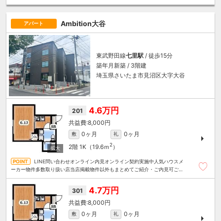
算にあったお部屋を多数ご紹介させていただきます
Ambition大谷
アパート
東武野田線
七里駅
/ 徒歩15分
築年月新築 / 3階建
埼玉県さいたま市見沼区大字大谷
4.6万円
201
8,000円
0ヶ月
0ヶ月
敷
礼
2
2階
1K（19.6ｍ
）
LINE問い合わせオンライン内見オンライン契約実施中人気ハウスメ
ーカー物件多数取り扱い店当店掲載物件以外もまとめてご紹介・ご内見可ご予
算にあったお部屋を多数ご紹介させていただきます
4.7万円
301
8,000円
0ヶ月
0ヶ月
敷
礼