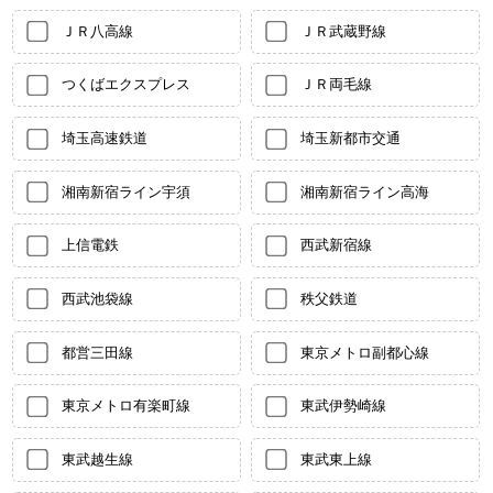
ＪＲ八高線
ＪＲ武蔵野線
つくばエクスプレス
ＪＲ両毛線
埼玉高速鉄道
埼玉新都市交通
湘南新宿ライン宇須
湘南新宿ライン高海
上信電鉄
西武新宿線
西武池袋線
秩父鉄道
都営三田線
東京メトロ副都心線
東京メトロ有楽町線
東武伊勢崎線
東武越生線
東武東上線