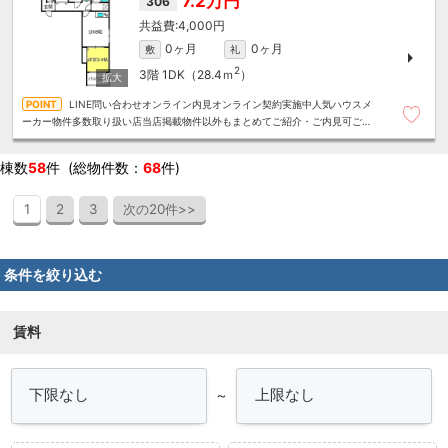
7.2万円
306
4,000円
0ヶ月
0ヶ月
敷
礼
2
3階
1DK（28.4ｍ
）
LINE問い合わせオンライン内見オンライン契約実施中人気ハウスメ
ーカー物件多数取り扱い店当店掲載物件以外もまとめてご紹介・ご内見可ご予
算にあったお部屋を多数ご紹介させていただきます
棟数
58
件 (総物件数：
68
件)
1
2
3
次の20件>>
条件を絞り込む
賃料
～