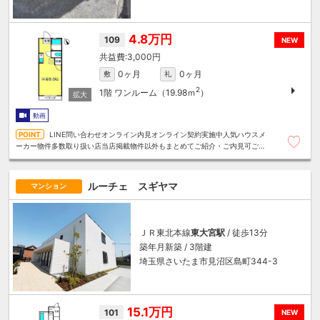
4.8万円
109
NEW
3,000円
0ヶ月
0ヶ月
敷
礼
2
1階
ワンルーム（19.98ｍ
）
動画
LINE問い合わせオンライン内見オンライン契約実施中人気ハウスメ
ーカー物件多数取り扱い店当店掲載物件以外もまとめてご紹介・ご内見可ご予
算にあったお部屋を多数ご紹介させていただきます
ルーチェ スギヤマ
マンション
ＪＲ東北本線
東大宮駅
/ 徒歩13分
築年月新築 / 3階建
埼玉県さいたま市見沼区島町344-3
15.1万円
101
NEW