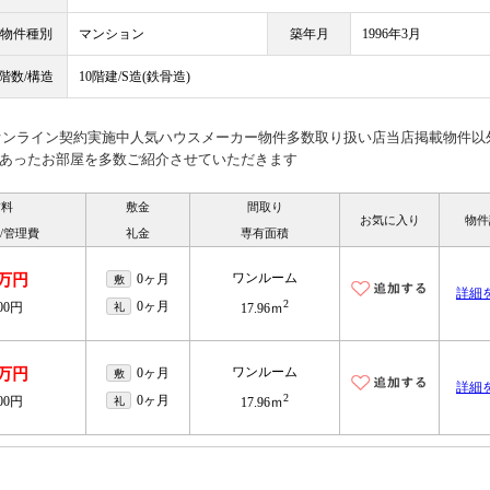
物件種別
マンション
築年月
1996年3月
階数/構造
10階建/S造(鉄骨造)
見オンライン契約実施中人気ハウスメーカー物件多数取り扱い店当店掲載物件以
あったお部屋を多数ご紹介させていただきます
賃料
敷金
間取り
お気に入り
物件
/管理費
礼金
専有面積
ワンルーム
1万円
0ヶ月
敷
詳細
2
0ヶ月
000円
礼
17.96ｍ
ワンルーム
3万円
0ヶ月
敷
詳細
2
0ヶ月
000円
礼
17.96ｍ