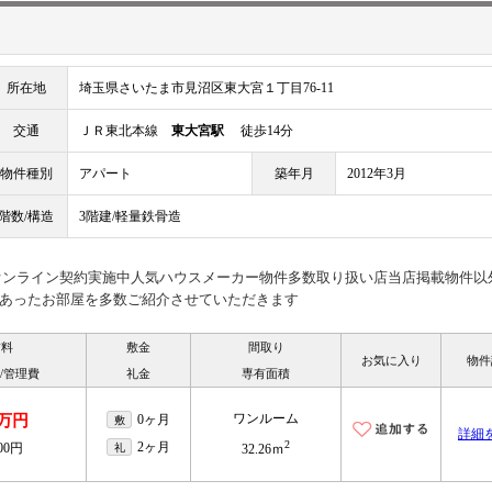
所在地
埼玉県さいたま市見沼区東大宮１丁目76-11
交通
ＪＲ東北本線
東大宮駅
徒歩14分
物件種別
アパート
築年月
2012年3月
階数/構造
3階建/軽量鉄骨造
見オンライン契約実施中人気ハウスメーカー物件多数取り扱い店当店掲載物件以
あったお部屋を多数ご紹介させていただきます
賃料
敷金
間取り
お気に入り
物件
/管理費
礼金
専有面積
ワンルーム
9万円
0ヶ月
敷
詳細
2
2ヶ月
500円
礼
32.26ｍ