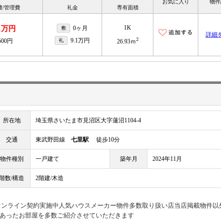
お気に入り
物件
費/管理費
礼金
専有面積
1K
.1万円
0ヶ月
敷
詳細
2
9.1万円
500円
礼
26.93ｍ
所在地
埼玉県さいたま市見沼区大字蓮沼1104-4
交通
東武野田線
七里駅
徒歩10分
物件種別
一戸建て
築年月
2024年11月
階数/構造
2階建/木造
見オンライン契約実施中人気ハウスメーカー物件多数取り扱い店当店掲載物件以
あったお部屋を多数ご紹介させていただきます