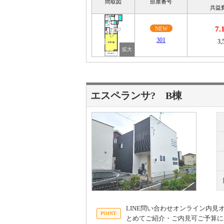
間取図
部屋番号
共益
7
NEW
301
3,
エスペランサ? B棟
LINE問い合わせオンライン内
とめてご紹介・ご内見可ご予算に