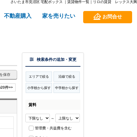
さいたま市見沼区 宅配ボックス ｜賃貸物件一覧｜リロの賃貸 レックス大興
不動産購入
家を売りたい
お問合せ
検索条件の追加・変更
を保存
エリアで絞る
沿線で絞る
20件>>
小学校から探す
中学校から探す
賃料
～
管理費・共益費を含む