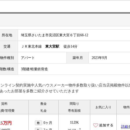
所在地
埼玉県さいたま市見沼区東大宮６丁目68-12
交通
ＪＲ東北本線
東大宮駅
徒歩14分
物件種別
アパート
築年月
2023年9月
階数/構造
3階建/軽量鉄骨造
見オンライン契約実施中人気ハウスメーカー物件多数取り扱い店当店掲載物件以
あったお部屋を多数ご紹介させていただきます
賃料
敷金
間取り
お気に入り
物件
益費/管理費
礼金
専有面積
1LDK
.5万円
0ヶ月
敷
詳細
2
2ヶ月