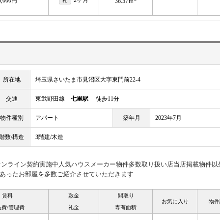
6,000円
礼
36.57ｍ
所在地
埼玉県さいたま市見沼区大字東門前22-4
交通
東武野田線
七里駅
徒歩11分
物件種別
アパート
築年月
2023年7月
階数/構造
3階建/木造
見オンライン契約実施中人気ハウスメーカー物件多数取り扱い店当店掲載物件以
あったお部屋を多数ご紹介させていただきます
賃料
敷金
間取り
お気に入り
物件
益費/管理費
礼金
専有面積