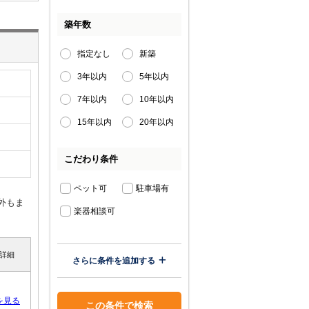
築年数
指定なし
新築
3年以内
5年以内
7年以内
10年以内
15年以内
20年以内
こだわり条件
ペット可
駐車場有
外もま
楽器相談可
詳細
さらに条件を追加する
を見る