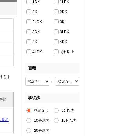
1DK
1LDK
2K
2DK
2LDK
3K
3DK
3LDK
4K
4DK
4LDK
それ以上
面積
外もま
～
駅徒歩
詳細
指定なし
5分以内
を見る
10分以内
15分以内
20分以内