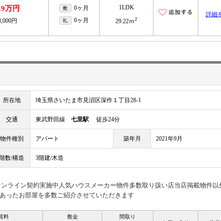
1LDK
.9万円
0ヶ月
敷
詳細
2
0ヶ月
3,000円
礼
29.22ｍ
所在地
埼玉県さいたま市見沼区深作１丁目28-1
交通
東武野田線
七里駅
徒歩24分
物件種別
アパート
築年月
2021年9月
階数/構造
3階建/木造
見オンライン契約実施中人気ハウスメーカー物件多数取り扱い店当店掲載物件以
あったお部屋を多数ご紹介させていただきます
賃料
敷金
間取り