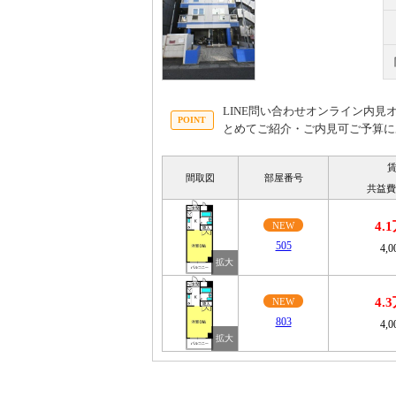
LINE問い合わせオンライン内
とめてご紹介・ご内見可ご予算に
間取図
部屋番号
共益費
4.
NEW
505
4,
4.
NEW
803
4,