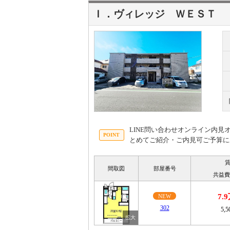
Ｉ．ヴィレッジ ＷＥＳＴ
LINE問い合わせオンライン内
とめてご紹介・ご内見可ご予算に
間取図
部屋番号
共益費
7.
NEW
302
5,