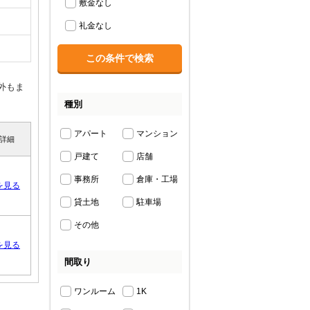
敷金なし
礼金なし
外もま
種別
アパート
マンション
詳細
戸建て
店舗
事務所
倉庫・工場
を見る
貸土地
駐車場
その他
を見る
間取り
ワンルーム
1K