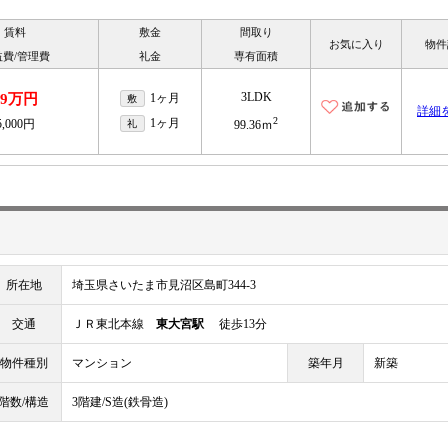
賃料
敷金
間取り
お気に入り
物件
益費/管理費
礼金
専有面積
3LDK
19万円
1ヶ月
敷
詳細
2
1ヶ月
5,000円
礼
99.36ｍ
所在地
埼玉県さいたま市見沼区島町344-3
交通
ＪＲ東北本線
東大宮駅
徒歩13分
物件種別
マンション
築年月
新築
階数/構造
3階建/S造(鉄骨造)