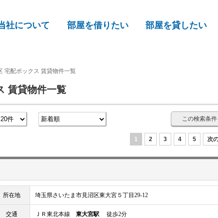
当社について
部屋を借りたい
部屋を貸したい
 宅配ボックス 賃貸物件一覧
ス 賃貸物件一覧
この検索条件
1
2
3
4
5
次の
所在地
埼玉県さいたま市見沼区東大宮５丁目29-12
交通
ＪＲ東北本線
東大宮駅
徒歩2分