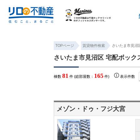
TOPページ
賃貸物件検索
さいたま市見沼区
さいたま市見沼区 宅配ボック
81
165
棟数
件 (総部屋数：
件)
表示件数
メゾン・ドゥ・フジ大宮