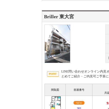
Briller 東大宮
LINE問い合わせオンライン内
とめてご紹介・ご内見可ご予算に
間取図
部屋番号
共
9
NEW
301