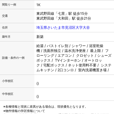
1K
間取り一例
東武野田線「七里」駅 徒歩15分
交通
東武野田線「大和田」駅 徒歩21分
埼玉県さいたま市見沼区大字大谷
住所
新築
築年月
給湯 / バストイレ別 / シャワー / 浴室乾燥
機 / 洗面所独立 / 温水洗浄便座 / 最上階 / フ
ローリング / エアコン / クロゼット / シューズ
設備・条件の一例
ボックス / TVインターホン / オートロッ
ク / 宅配ボックス / ネット使用料不要 / システ
ムキッチン / 2口コンロ / 室内洗濯機置き場 /
小学校区
()
中学校区
()
※各種情報と現状に差異がある場合は、現状優先となります。
※物件情報の学区情報について