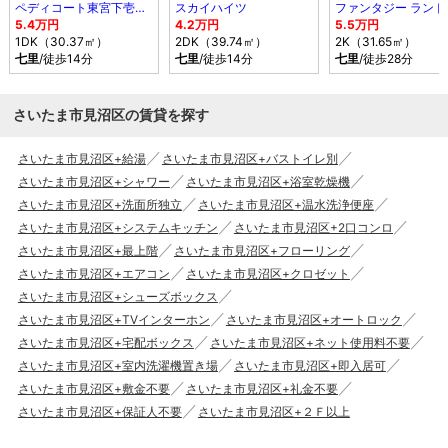
ペディコート東宮下壱番館
スカイハイツ
ファンタジー ランド
5.4万円
4.2万円
5.5万円
1DK（30.37㎡）
2DK（39.74㎡）
2K（31.65㎡）
七里
/徒歩14分
七里
/徒歩14分
七里
/徒歩28分
さいたま市見沼区の賃貸を探す
さいたま市見沼区+給湯
さいたま市見沼区+バストイレ別
さいたま市見沼区+シャワー
さいたま市見沼区+浴室乾燥機
さいたま市見沼区+洗面所独立
さいたま市見沼区+温水洗浄便座
さいたま市見沼区+システムキッチン
さいたま市見沼区+2口コンロ
さいたま市見沼区+最上階
さいたま市見沼区+フローリング
さいたま市見沼区+エアコン
さいたま市見沼区+クロゼット
さいたま市見沼区+シューズボックス
さいたま市見沼区+TVインターホン
さいたま市見沼区+オートロック
さいたま市見沼区+宅配ボックス
さいたま市見沼区+ネット使用料不要
さいたま市見沼区+室内洗濯機置き場
さいたま市見沼区+即入居可
さいたま市見沼区+敷金不要
さいたま市見沼区+礼金不要
さいたま市見沼区+保証人不要
さいたま市見沼区+２Ｆ以上