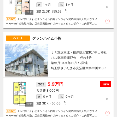
1ヶ月
1ヶ月
敷
礼
2
2階
2LDK（55.52ｍ
）
LINE問い合わせオンライン内見オンライン契約実施中人気ハウスメ
ーカー物件多数取り扱い店当店掲載物件以外もまとめてご紹介・ご内見可ご予
算にあったお部屋を多数ご紹介させていただきます
グランハイム小熊
アパート
ＪＲ京浜東北・根岸線
大宮駅
/ 中山神社
バス乗車時間17分 停歩3分
築年月1994年11月 / 2階建
埼玉県さいたま市見沼区大字中川318-1
5.9万円
203
NEW
3,000円
0ヶ月
0ヶ月
敷
礼
2
2階
3DK（50.06ｍ
）
LINE問い合わせオンライン内見オンライン契約実施中人気ハウスメ
ーカー物件多数取り扱い店当店掲載物件以外もまとめてご紹介・ご内見可ご予