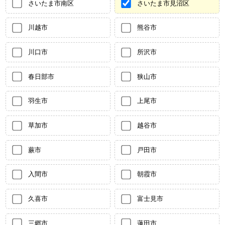
さいたま市南区
さいたま市見沼区
川越市
熊谷市
川口市
所沢市
春日部市
狭山市
羽生市
上尾市
草加市
越谷市
蕨市
戸田市
入間市
朝霞市
久喜市
富士見市
三郷市
蓮田市