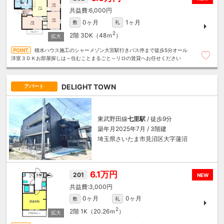
6,000円
0ヶ月
1ヶ月
敷
礼
2
2階
3DK（48ｍ
）
積水ハウス施工のシャーメゾン大宮駅行きバス停まで徒歩5分オール
洋室３ＤＫお部屋探しは～住むことまるごと～リロの賃貸へお任せください
DELIGHT TOWN
アパート
東武野田線
七里駅
/ 徒歩9分
築年月2025年7月 / 3階建
埼玉県さいたま市見沼区大字蓮沼
6.1万円
201
NEW
3,000円
0ヶ月
0ヶ月
敷
礼
2
2階
1K（20.26ｍ
）