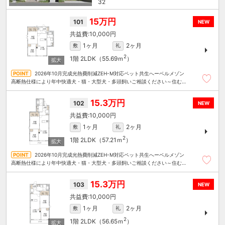
32
15万円
101
NEW
10,000円
1ヶ月
2ヶ月
敷
礼
2
1階
2LDK（55.69ｍ
）
2026年10月完成光熱費削減ZEH-M対応ペット共生へーベルメゾン
高断熱仕様により年中快適犬・猫・大型犬・多頭飼いご相談ください～住むこ
とまるごと～リロの賃貸へお任せください
15.3万円
102
NEW
10,000円
1ヶ月
2ヶ月
敷
礼
2
1階
2LDK（57.21ｍ
）
2026年10月完成光熱費削減ZEH-M対応ペット共生へーベルメゾン
高断熱仕様により年中快適犬・猫・大型犬・多頭飼いご相談ください～住むこ
とまるごと～リロの賃貸へお任せください
15.3万円
103
NEW
10,000円
1ヶ月
2ヶ月
敷
礼
2
1階
2LDK（56.65ｍ
）