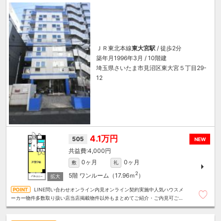
ＪＲ東北本線
東大宮駅
/ 徒歩2分
築年月1996年3月 / 10階建
埼玉県さいたま市見沼区東大宮５丁目29-
12
4.1万円
505
NEW
4,000円
0ヶ月
0ヶ月
敷
礼
2
5階
ワンルーム（17.96ｍ
）
LINE問い合わせオンライン内見オンライン契約実施中人気ハウスメ
ーカー物件多数取り扱い店当店掲載物件以外もまとめてご紹介・ご内見可ご予
算にあったお部屋を多数ご紹介させていただきます