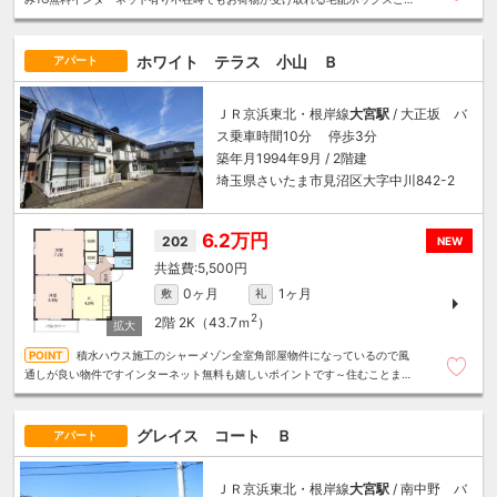
います☆
ホワイト テラス 小山 Ｂ
アパート
ＪＲ京浜東北・根岸線
大宮駅
/ 大正坂 バ
ス乗車時間10分 停歩3分
築年月1994年9月 / 2階建
埼玉県さいたま市見沼区大字中川842-2
6.2万円
202
NEW
5,500円
0ヶ月
1ヶ月
敷
礼
2
2階
2K（43.7ｍ
）
積水ハウス施工のシャーメゾン全室角部屋物件になっているので風
通しが良い物件ですインターネット無料も嬉しいポイントです～住むことまる
ごと～リロの賃貸へお任せください
グレイス コート Ｂ
アパート
ＪＲ京浜東北・根岸線
大宮駅
/ 南中野 バ