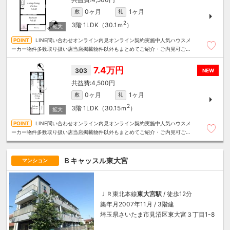
0ヶ月
1ヶ月
敷
礼
2
3階
1LDK（30.1ｍ
）
LINE問い合わせオンライン内見オンライン契約実施中人気ハウスメ
ーカー物件多数取り扱い店当店掲載物件以外もまとめてご紹介・ご内見可ご予
算にあったお部屋を多数ご紹介させていただきます
7.4万円
303
NEW
4,500円
0ヶ月
1ヶ月
敷
礼
2
3階
1LDK（30.15ｍ
）
LINE問い合わせオンライン内見オンライン契約実施中人気ハウスメ
ーカー物件多数取り扱い店当店掲載物件以外もまとめてご紹介・ご内見可ご予
算にあったお部屋を多数ご紹介させていただきます
Ｂキャッスル東大宮
マンション
ＪＲ東北本線
東大宮駅
/ 徒歩12分
築年月2007年11月 / 3階建
埼玉県さいたま市見沼区東大宮３丁目1-8