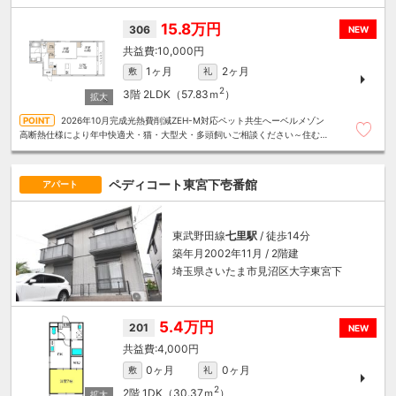
とまるごと～リロの賃貸へお任せください
15.8万円
306
NEW
10,000円
1ヶ月
2ヶ月
敷
礼
2
3階
2LDK（57.83ｍ
）
2026年10月完成光熱費削減ZEH-M対応ペット共生へーベルメゾン
高断熱仕様により年中快適犬・猫・大型犬・多頭飼いご相談ください～住むこ
とまるごと～リロの賃貸へお任せください
ペディコート東宮下壱番館
アパート
東武野田線
七里駅
/ 徒歩14分
築年月2002年11月 / 2階建
埼玉県さいたま市見沼区大字東宮下
5.4万円
201
NEW
4,000円
0ヶ月
0ヶ月
敷
礼
2
2階
1DK（30.37ｍ
）