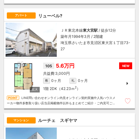
算にあったお部屋を多数ご紹介させていただきます
リューベル?
アパート
ＪＲ東北本線
東大宮駅
/ 徒歩12分
築年月1994年3月 / 2階建
埼玉県さいたま市見沼区東大宮１丁目73-
27
5.6万円
105
NEW
3,000円
0ヶ月
0ヶ月
敷
礼
2
1階
2DK（42.23ｍ
）
LINE問い合わせオンライン内見オンライン契約実施中人気ハウスメ
ーカー物件多数取り扱い店当店掲載物件以外もまとめてご紹介・ご内見可ご予
算にあったお部屋を多数ご紹介させていただきます
ルーチェ スギヤマ
マンション