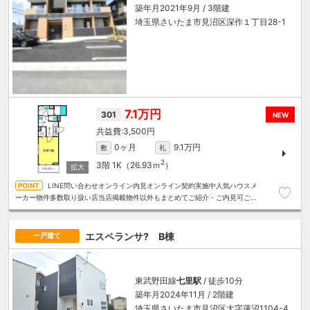
築年月2021年9月 / 3階建
埼玉県さいたま市見沼区深作１丁目28-1
7.1万円
301
NEW
3,500円
0ヶ月
9.1万円
敷
礼
2
3階
1K（26.93ｍ
）
LINE問い合わせオンライン内見オンライン契約実施中人気ハウスメ
ーカー物件多数取り扱い店当店掲載物件以外もまとめてご紹介・ご内見可ご予
算にあったお部屋を多数ご紹介させていただきます
エスペランサ? B棟
一戸建て
東武野田線
七里駅
/ 徒歩10分
築年月2024年11月 / 2階建
埼玉県さいたま市見沼区大字蓮沼1104-4