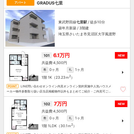
GRADUS七里
アパート
東武野田線
七里駅
/ 徒歩10分
築年月新築 / 3階建
埼玉県さいたま市見沼区大字風渡野
6.1万円
101
NEW
4,500円
0ヶ月
1ヶ月
敷
礼
2
1階
1K（23.23ｍ
）
LINE問い合わせオンライン内見オンライン契約実施中人気ハウスメ
ーカー物件多数取り扱い店当店掲載物件以外もまとめてご紹介・ご内見可ご予
算にあったお部屋を多数ご紹介させていただきます
7万円
102
NEW
4,500円
0ヶ月
1ヶ月
敷
礼
2
1階
1LDK（30.1ｍ
）