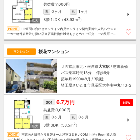
7,000円
0ヶ月
1ヶ月
敷
礼
2
3階
1LDK（43.93ｍ
）
LINE問い合わせオンライン内見オンライン契約実施中人気ハウスメ
ーカー物件多数取り扱い店当店掲載物件以外もまとめてご紹介・ご内見可ご予
算にあったお部屋を多数ご紹介させていただきます
桜花マンション
マンション
ＪＲ京浜東北・根岸線
大宮駅
/ 芝川新橋
バス乗車時間13分 停歩6分
築年月1990年8月 / 3階建
埼玉県さいたま市見沼区大字南中丸113-2
6.7万円
301
NEW
3,000円
0ヶ月
0ヶ月
敷
礼
2
3階
3DK（53.5ｍ
）
南東向き日当たり良好オール洋室３ＤＫJ:COM In My Room導入済
み1G無料インターネット有り不在時でもお荷物が受け取れる宅配ボックスござ