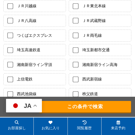
ＪＲ川越線
ＪＲ東北本線
ＪＲ八高線
ＪＲ武蔵野線
つくばエクスプレス
ＪＲ両毛線
埼玉高速鉄道
埼玉新都市交通
湘南新宿ライン宇須
湘南新宿ライン高海
上信電鉄
西武新宿線
西武池袋線
秩父鉄道
JA
237
件
都営三田線
東京メトロ副都心線
東京メトロ有楽町線
東武伊勢崎線
お部屋探し
お気に入り
閲覧履歴
来店予約