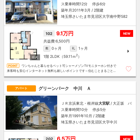
ス乗車時間12分 停歩6分
築年月2011年3月 / 2階建
埼玉県さいたま市見沼区大字南中野582
9.1万円
102
NEW
6,500円
0ヶ月
1ヶ月
敷
礼
2
1階
2LDK（59.11ｍ
）
ワンちゃんと暮らせるペット可シャーメゾンTVモニターホン付きで
来客時も安心インターネット無料も嬉しいポイントです～住むことまるごと～
リロの賃貸へお任せください
グリーンパーク 中川 Ａ
アパート
ＪＲ京浜東北・根岸線
大宮駅
/ 大正坂 バ
ス乗車時間10分 停歩5分
築年月1991年10月 / 2階建
埼玉県さいたま市見沼区大字中川
6.5万円
202
NEW