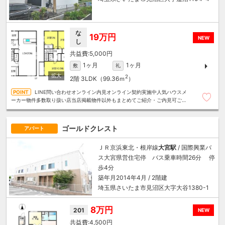
な
19万円
NEW
し
5,000円
1ヶ月
1ヶ月
敷
礼
2
2階
3LDK（99.36ｍ
）
LINE問い合わせオンライン内見オンライン契約実施中人気ハウスメ
ーカー物件多数取り扱い店当店掲載物件以外もまとめてご紹介・ご内見可ご予
算にあったお部屋を多数ご紹介させていただきます
ゴールドクレスト
アパート
ＪＲ京浜東北・根岸線
大宮駅
/ 国際興業バ
ス大宮県営住宅停 バス乗車時間26分 停
歩4分
築年月2014年4月 / 2階建
埼玉県さいたま市見沼区大字大谷1380-1
8万円
201
NEW
4,500円