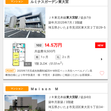
ルミナスガーデン東大宮
マンション
ＪＲ東北本線
東大宮駅
/ 徒歩7分
築年月2025年7月 / 3階建
埼玉県さいたま市見沼区東大宮２丁目29-5
14.5万円
102
NEW
9,500円
1ヶ月
2ヶ月
敷
礼
2
1階
2LDK（51.51ｍ
）
2025年7月完成光熱費削減ZEH-M対応ペット共生へーベルメゾン高
断熱仕様により年中快適犬・猫・中型犬・多頭飼いご相談くださいお部屋探し
は～住むことまるごと～リロの賃貸へお任せください
Ｍａｉｓｏｎ Ｍ
マンション
ＪＲ東北本線
東大宮駅
/ 徒歩6分
築年月新築 / 3階建
埼玉県さいたま市見沼区東大宮５丁目34-