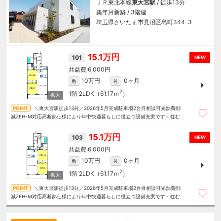
ＪＲ東北本線
東大宮駅
/ 徒歩13分
築年月新築 / 3階建
埼玉県さいたま市見沼区島町344-3
15.1万円
101
NEW
6,000円
10万円
0ヶ月
敷
礼
2
1階
2LDK（61.17ｍ
）
＼東大宮駅徒歩13分／2026年5月完成駐車場2台目相談可光熱費削
減ZEH-M対応高断熱仕様により年中快適暮らしに役立つ設備充実です～住むこ
とまるごと～リロの賃貸へお任せください
15.1万円
103
NEW
6,000円
10万円
0ヶ月
敷
礼
2
1階
2LDK（61.17ｍ
）
＼東大宮駅徒歩13分／2026年5月完成駐車場2台目相談可光熱費削
減ZEH-M対応高断熱仕様により年中快適暮らしに役立つ設備充実です～住むこ
とまるごと～リロの賃貸へお任せください