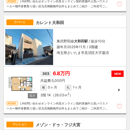
LINE問い合わせオンライン内見オンライン契約実施中人気ハウスメ
ーカー物件多数取り扱い店当店掲載物件以外もまとめてご紹介・ご内見可ご予
算にあったお部屋を多数ご紹介させていただきます
カレント大和田
アパート
東武野田線
大和田駅
/ 徒歩10分
築年月2025年11月 / 3階建
埼玉県さいたま市見沼区大字蓮沼
6.8万円
303
NEW
5,000円
0ヶ月
1ヶ月
敷
礼
2
3階
1K（26.03ｍ
）
LINE問い合わせオンライン内見オンライン契約実施中人気ハウスメ
ーカー物件多数取り扱い店当店掲載物件以外もまとめてご紹介・ご内見可ご予
算にあったお部屋を多数ご紹介させていただきます
メゾン・ドゥ・フジ大宮
マンション