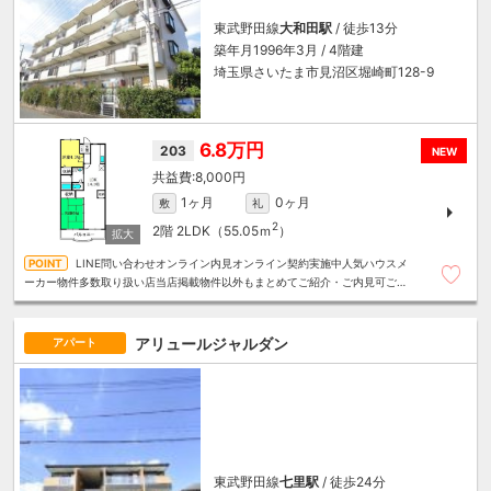
東武野田線
大和田駅
/ 徒歩13分
築年月1996年3月 / 4階建
埼玉県さいたま市見沼区堀崎町128-9
6.8万円
203
NEW
8,000円
1ヶ月
0ヶ月
敷
礼
2
2階
2LDK（55.05ｍ
）
LINE問い合わせオンライン内見オンライン契約実施中人気ハウスメ
ーカー物件多数取り扱い店当店掲載物件以外もまとめてご紹介・ご内見可ご予
算にあったお部屋を多数ご紹介させていただきます
アリュールジャルダン
アパート
東武野田線
七里駅
/ 徒歩24分