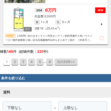
6万円
304
NEW
3,000円
1ヶ月
0ヶ月
敷
礼
2
3階
1K（25.41ｍ
）
LINE問い合わせオンライン内見オンライン契約実施中人気ハウスメ
ーカー物件多数取り扱い店当店掲載物件以外もまとめてご紹介・ご内見可ご予
算にあったお部屋を多数ご紹介させていただきます
棟数
145
件 (総物件数：
237
件)
...
1
2
3
4
5
8
次の20件>>
条件を絞り込む
賃料
～