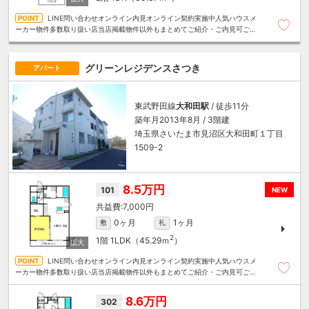
LINE問い合わせオンライン内見オンライン契約実施中人気ハウスメ
ーカー物件多数取り扱い店当店掲載物件以外もまとめてご紹介・ご内見可ご予
算にあったお部屋を多数ご紹介させていただきます
グリーンレジデンスさつき
アパート
東武野田線
大和田駅
/ 徒歩11分
築年月2013年8月 / 3階建
埼玉県さいたま市見沼区大和田町１丁目
1509-2
8.5万円
101
NEW
7,000円
0ヶ月
1ヶ月
敷
礼
2
1階
1LDK（45.29ｍ
）
LINE問い合わせオンライン内見オンライン契約実施中人気ハウスメ
ーカー物件多数取り扱い店当店掲載物件以外もまとめてご紹介・ご内見可ご予
算にあったお部屋を多数ご紹介させていただきます
8.6万円
302