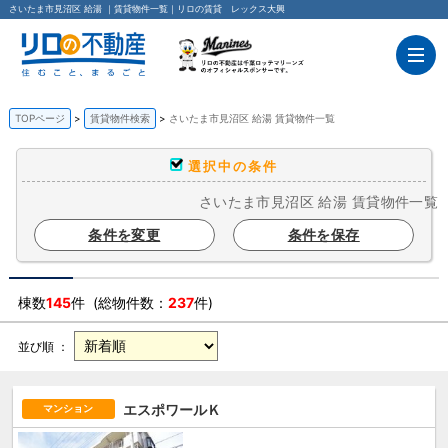
さいたま市見沼区 給湯 ｜賃貸物件一覧｜リロの賃貸 レックス大興
TOPページ
賃貸物件検索
さいたま市見沼区 給湯 賃貸物件一覧
選択中の条件
さいたま市見沼区 給湯 賃貸物件一覧
条件を変更
条件を保存
棟数
145
件 (総物件数：
237
件)
並び順 ：
エスポワールＫ
マンション