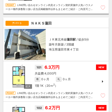
LINE問い合わせオンライン内見オンライン契約実施中人気ハウスメ
ーカー物件多数取り扱い店当店掲載物件以外もまとめてご紹介・ご内見可ご予
算にあったお部屋を多数ご紹介させていただきます
ＮＡＫＳ蓮田
アパート
ＪＲ東北本線
蓮田駅
/ 徒歩5分
築年月新築 / 3階建
埼玉県蓮田市東４丁目
6.3万円
101
NEW
4,000円
0ヶ月
0ヶ月
敷
礼
2
1階
1K（20ｍ
）
LINE問い合わせオンライン内見オンライン契約実施中人気ハウスメ
ーカー物件多数取り扱い店当店掲載物件以外もまとめてご紹介・ご内見可ご予
算にあったお部屋を多数ご紹介させていただきます
6.2万円
102
NEW