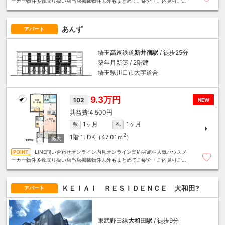
ーカー物件多数取り扱い店当店掲載物件以外もまとめてご紹介・ご内見可ご予
算にあったお部屋を多数ご紹介させていただきます
あんず
アパート
埼玉高速鉄道
新井宿駅
/ 徒歩25分
築年月新築 / 2階建
埼玉県川口市大字道合
9.3万円
102
NEW
4,500円
1ヶ月
1ヶ月
敷
礼
2
1階
1LDK（47.01ｍ
）
LINE問い合わせオンライン内見オンライン契約実施中人気ハウスメ
ーカー物件多数取り扱い店当店掲載物件以外もまとめてご紹介・ご内見可ご予
算にあったお部屋を多数ご紹介させていただきます
ＫＥＩＡＩ ＲＥＳＩＤＥＮＣＥ 大和田?
アパート
東武野田線
大和田駅
/ 徒歩9分