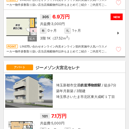
ーカー物件多数取り扱い店当店掲載物件以外もまとめてご紹介・ご内見可ご予
算にあったお部屋を多数ご紹介させていただきます
6.9万円
305
NEW
3,000円
0ヶ月
1ヶ月
敷
礼
2
3階
1K（27.52ｍ
）
LINE問い合わせオンライン内見オンライン契約実施中人気ハウスメ
ーカー物件多数取り扱い店当店掲載物件以外もまとめてご紹介・ご内見可ご予
算にあったお部屋を多数ご紹介させていただきます
ジーメゾン大宮北セレナ
アパート
埼玉新都市交通
鉄道博物館駅
/ 徒歩7分
築年月新築 / 3階建
埼玉県さいたま市北区東大成町１丁目
7.1万円
101
5,000円