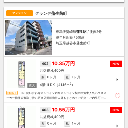
算にあったお部屋を多数ご紹介させていただきます
グランデ蒲生茜町
マンション
東武伊勢崎線
蒲生駅
/ 徒歩2分
築年月新築 / 5階建
埼玉県越谷市蒲生茜町
10.35万円
402
NEW
4,400円
0ヶ月
1ヶ月
敷
礼
2
4階
1LDK（41.16ｍ
）
LINE問い合わせオンライン内見オンライン契約実施中人気ハウスメ
ーカー物件多数取り扱い店当店掲載物件以外もまとめてご紹介・ご内見可ご予
算にあったお部屋を多数ご紹介させていただきます
10.55万円
403
NEW
4,400円
0ヶ月
1ヶ月
敷
礼