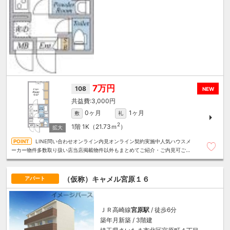
7万円
108
NEW
3,000円
0ヶ月
1ヶ月
敷
礼
2
1階
1K（21.73ｍ
）
LINE問い合わせオンライン内見オンライン契約実施中人気ハウスメ
ーカー物件多数取り扱い店当店掲載物件以外もまとめてご紹介・ご内見可ご予
算にあったお部屋を多数ご紹介させていただきます
（仮称）キャメル宮原１６
アパート
ＪＲ高崎線
宮原駅
/ 徒歩6分
築年月新築 / 3階建