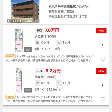
東武伊勢崎線
蒲生駅
/ 徒歩7分
築年月新築 / 3階建
埼玉県越谷市蒲生西町２丁目
7.6万円
102
NEW
3,300円
0ヶ月
1ヶ月
敷
礼
2
1階
1K（27.02ｍ
）
LINE問い合わせオンライン内見オンライン契約実施中人気ハウスメ
ーカー物件多数取り扱い店当店掲載物件以外もまとめてご紹介・ご内見可ご予
算にあったお部屋を多数ご紹介させていただきます
8.2万円
204
NEW
3,300円
0ヶ月
1ヶ月
敷
礼
2
2階
1K（31.21ｍ
）
LINE問い合わせオンライン内見オンライン契約実施中人気ハウスメ
ーカー物件多数取り扱い店当店掲載物件以外もまとめてご紹介・ご内見可ご予
算にあったお部屋を多数ご紹介させていただきます