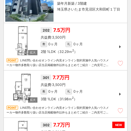
築年月新築 / 3階建
埼玉県さいたま市見沼区大和田町１丁目
7.5万円
202
3,500円
0ヶ月
0ヶ月
敷
礼
2
2階
1LDK（32.29ｍ
）
LINE問い合わせオンライン内見オンライン契約実施中人気ハウスメ
ーカー物件多数取り扱い店当店掲載物件以外もまとめてご紹介・ご内見可ご予
算にあったお部屋を多数ご紹介させていただきます
7.7万円
301
3,500円
0ヶ月
0ヶ月
敷
礼
2
3階
1LDK（31.98ｍ
）
LINE問い合わせオンライン内見オンライン契約実施中人気ハウスメ
ーカー物件多数取り扱い店当店掲載物件以外もまとめてご紹介・ご内見可ご予
算にあったお部屋を多数ご紹介させていただきます
7.7万円
302
NEW