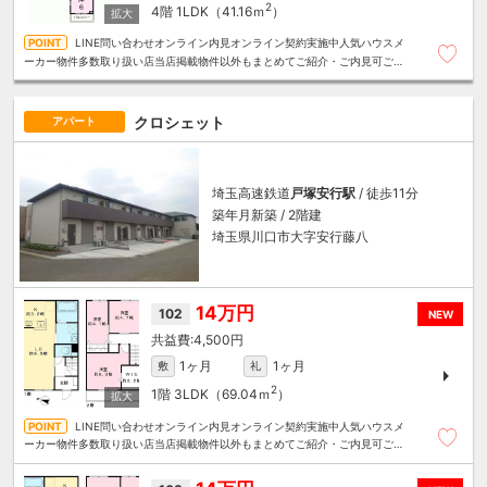
2
4階
1LDK（41.16ｍ
）
LINE問い合わせオンライン内見オンライン契約実施中人気ハウスメ
ーカー物件多数取り扱い店当店掲載物件以外もまとめてご紹介・ご内見可ご予
算にあったお部屋を多数ご紹介させていただきます
クロシェット
アパート
埼玉高速鉄道
戸塚安行駅
/ 徒歩11分
築年月新築 / 2階建
埼玉県川口市大字安行藤八
14万円
102
NEW
4,500円
1ヶ月
1ヶ月
敷
礼
2
1階
3LDK（69.04ｍ
）
LINE問い合わせオンライン内見オンライン契約実施中人気ハウスメ
ーカー物件多数取り扱い店当店掲載物件以外もまとめてご紹介・ご内見可ご予
算にあったお部屋を多数ご紹介させていただきます