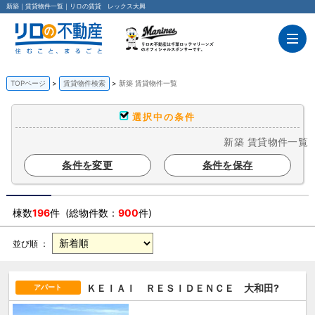
新築｜賃貸物件一覧｜リロの賃貸 レックス大興
TOPページ
賃貸物件検索
新築 賃貸物件一覧
選択中の条件
新築 賃貸物件一覧
条件を変更
条件を保存
棟数
196
件 (総物件数：
900
件)
並び順 ：
ＫＥＩＡＩ ＲＥＳＩＤＥＮＣＥ 大和田?
アパート