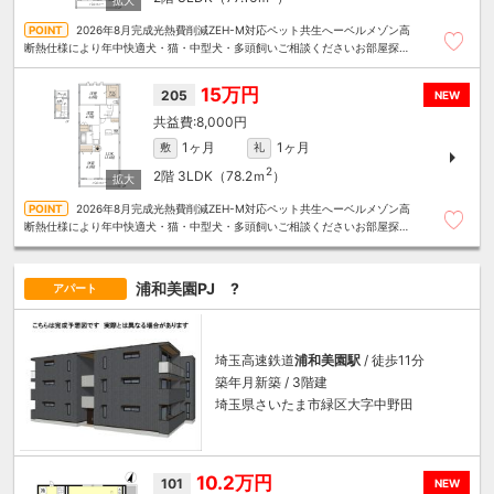
2026年8月完成光熱費削減ZEH-M対応ペット共生へーベルメゾン高
断熱仕様により年中快適犬・猫・中型犬・多頭飼いご相談くださいお部屋探し
は～住むことまるごと～リロの賃貸へお任せください
15万円
205
NEW
8,000円
1ヶ月
1ヶ月
敷
礼
2
2階
3LDK（78.2ｍ
）
2026年8月完成光熱費削減ZEH-M対応ペット共生へーベルメゾン高
断熱仕様により年中快適犬・猫・中型犬・多頭飼いご相談くださいお部屋探し
は～住むことまるごと～リロの賃貸へお任せください
浦和美園PJ ?
アパート
埼玉高速鉄道
浦和美園駅
/ 徒歩11分
築年月新築 / 3階建
埼玉県さいたま市緑区大字中野田
10.2万円
101
NEW