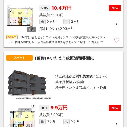
10.4万円
205
NEW
6,000円
0ヶ月
2ヶ月
敷
礼
2
2階
1LDK（42.03ｍ
）
LINE問い合わせオンライン内見オンライン契約実施中人気ハウスメ
ーカー物件多数取り扱い店当店掲載物件以外もまとめてご紹介・ご内見可ご予
算にあったお部屋を多数ご紹介させていただきます
(仮称)さいたま市緑区浦和美園PJ
アパート
埼玉高速鉄道
浦和美園駅
/ 徒歩9分
築年月新築 / 3階建
埼玉県さいたま市緑区大字下野田
9.9万円
101
NEW
5,000円
0ヶ月
2ヶ月
敷
礼