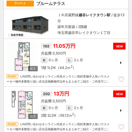
ブルームテラス
アパート
ＪＲ武蔵野線
越谷レイクタウン駅
/ 徒歩13
分
築年月新築 / 2階建
埼玉県越谷市レイクタウン１丁目
11.05万円
102
NEW
3,500円
0ヶ月
2ヶ月
敷
礼
2
1階
1LDK（44.2ｍ
）
LINE問い合わせオンライン内見オンライン契約実施中人気ハウスメ
ーカー物件多数取り扱い店当店掲載物件以外もまとめてご紹介・ご内見可ご予
算にあったお部屋を多数ご紹介させていただきます
13万円
202
NEW
3,500円
0ヶ月
2ヶ月
敷
礼
2
2階
2LDK（56.12ｍ
）
LINE問い合わせオンライン内見オンライン契約実施中人気ハウスメ
ーカー物件多数取り扱い店当店掲載物件以外もまとめてご紹介・ご内見可ご予