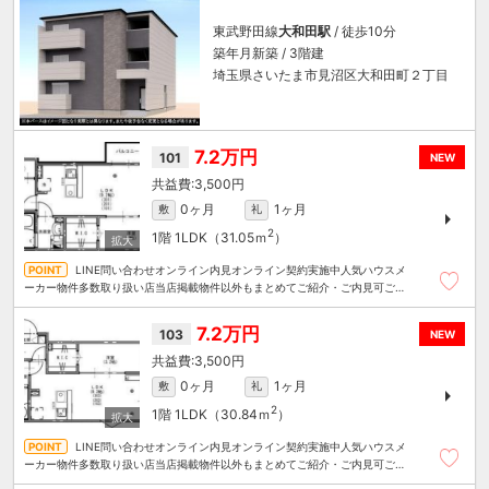
東武野田線
大和田駅
/ 徒歩10分
築年月新築 / 3階建
埼玉県さいたま市見沼区大和田町２丁目
7.2万円
101
NEW
3,500円
0ヶ月
1ヶ月
敷
礼
2
1階
1LDK（31.05ｍ
）
LINE問い合わせオンライン内見オンライン契約実施中人気ハウスメ
ーカー物件多数取り扱い店当店掲載物件以外もまとめてご紹介・ご内見可ご予
算にあったお部屋を多数ご紹介させていただきます
7.2万円
103
NEW
3,500円
0ヶ月
1ヶ月
敷
礼
2
1階
1LDK（30.84ｍ
）
LINE問い合わせオンライン内見オンライン契約実施中人気ハウスメ
ーカー物件多数取り扱い店当店掲載物件以外もまとめてご紹介・ご内見可ご予
算にあったお部屋を多数ご紹介させていただきます