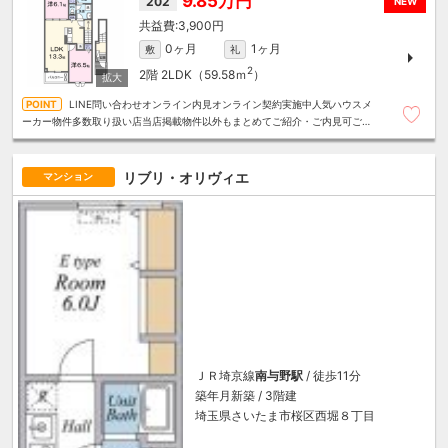
9.85万円
202
NEW
3,900円
0ヶ月
1ヶ月
敷
礼
2
2階
2LDK（59.58ｍ
）
LINE問い合わせオンライン内見オンライン契約実施中人気ハウスメ
ーカー物件多数取り扱い店当店掲載物件以外もまとめてご紹介・ご内見可ご予
算にあったお部屋を多数ご紹介させていただきます
リブリ・オリヴィエ
マンション
ＪＲ埼京線
南与野駅
/ 徒歩11分
築年月新築 / 3階建
埼玉県さいたま市桜区西堀８丁目