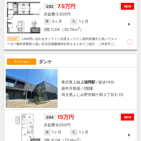
7.5万円
202
NEW
3,500円
0ヶ月
1ヶ月
敷
礼
2
2階
1LDK（30.74ｍ
）
LINE問い合わせオンライン内見オンライン契約実施中人気ハウスメ
ーカー物件多数取り扱い店当店掲載物件以外もまとめてご紹介・ご内見可ご予
算にあったお部屋を多数ご紹介させていただきます
ダンケ
マンション
東武東上線
上福岡駅
/ 徒歩14分
築年月新築 / 2階建
埼玉県ふじみ野市鶴ケ岡３丁目3-23
15万円
204
NEW
8,000円
1ヶ月
1ヶ月
敷
礼
2
2階
3LDK（77.16ｍ
）