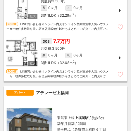
3,500円
0ヶ月
0ヶ月
敷
礼
2
3階
1LDK（32.29ｍ
）
LINE問い合わせオンライン内見オンライン契約実施中人気ハウスメ
ーカー物件多数取り扱い店当店掲載物件以外もまとめてご紹介・ご内見可ご予
算にあったお部屋を多数ご紹介させていただきます
7.7万円
303
3,500円
0ヶ月
0ヶ月
敷
礼
2
3階
1LDK（32.08ｍ
）
LINE問い合わせオンライン内見オンライン契約実施中人気ハウスメ
ーカー物件多数取り扱い店当店掲載物件以外もまとめてご紹介・ご内見可ご予
算にあったお部屋を多数ご紹介させていただきます
アテレーゼ上福岡
アパート
東武東上線
上福岡駅
/ 徒歩3分
築年月新築 / 2階建
埼玉県ふじみ野市上福岡６丁目