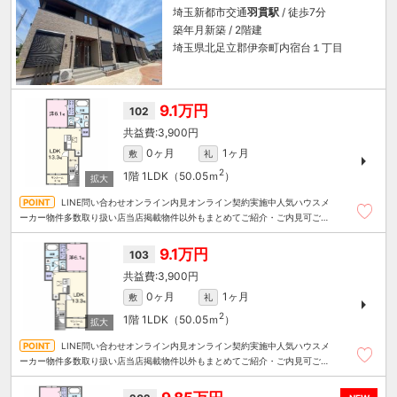
埼玉新都市交通
羽貫駅
/ 徒歩7分
築年月新築 / 2階建
埼玉県北足立郡伊奈町内宿台１丁目
9.1万円
102
3,900円
0ヶ月
1ヶ月
敷
礼
2
1階
1LDK（50.05ｍ
）
LINE問い合わせオンライン内見オンライン契約実施中人気ハウスメ
ーカー物件多数取り扱い店当店掲載物件以外もまとめてご紹介・ご内見可ご予
算にあったお部屋を多数ご紹介させていただきます
9.1万円
103
3,900円
0ヶ月
1ヶ月
敷
礼
2
1階
1LDK（50.05ｍ
）
LINE問い合わせオンライン内見オンライン契約実施中人気ハウスメ
ーカー物件多数取り扱い店当店掲載物件以外もまとめてご紹介・ご内見可ご予
算にあったお部屋を多数ご紹介させていただきます