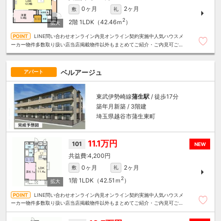
0ヶ月
2ヶ月
敷
礼
2
2階
1LDK（42.46ｍ
）
LINE問い合わせオンライン内見オンライン契約実施中人気ハウスメ
ーカー物件多数取り扱い店当店掲載物件以外もまとめてご紹介・ご内見可ご予
算にあったお部屋を多数ご紹介させていただきます
ベルアージュ
アパート
東武伊勢崎線
蒲生駅
/ 徒歩17分
築年月新築 / 3階建
埼玉県越谷市蒲生東町
11.1万円
101
NEW
4,200円
0ヶ月
2ヶ月
敷
礼
2
1階
1LDK（42.51ｍ
）
LINE問い合わせオンライン内見オンライン契約実施中人気ハウスメ
ーカー物件多数取り扱い店当店掲載物件以外もまとめてご紹介・ご内見可ご予
算にあったお部屋を多数ご紹介させていただきます