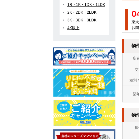
1R・1K・1DK・1LDK
0
2K・2DK・2LDK
3K・3DK・3LDK
東大
お問
4K以上
物
所
交
種別 
築
物
損