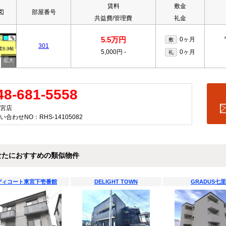
賃料
敷金
図
部屋番号
共益費/管理費
礼金
5.5万円
0ヶ月
敷
301
5,000円
-
0ヶ月
礼
48-681-5558
宮店
い合わせNO：RHS-14105082
なたにおすすめの類似物件
ディコート東宮下壱番館
DELIGHT TOWN
GRADUS七里