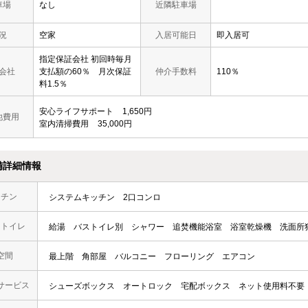
車場
なし
近隣駐車場
況
空家
入居可能日
即入居可
指定保証会社 初回時毎月
会社
支払額の60％ 月次保証
仲介手数料
110％
料1.5％
安心ライフサポート
1,650円
他費用
室内清掃費用
35,000円
備詳細情報
ッチン
システムキッチン
2口コンロ
・トイレ
給湯
バストイレ別
シャワー
追焚機能浴室
浴室乾燥機
洗面所
空間
最上階
角部屋
バルコニー
フローリング
エアコン
サービス
シューズボックス
オートロック
宅配ボックス
ネット使用料不要