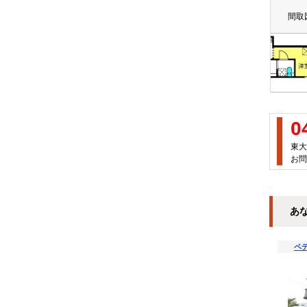
間取
0
東大
お問
あ
ペ