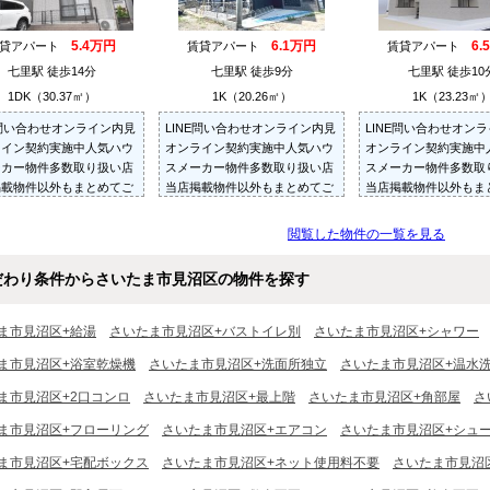
5.4万円
6.1万円
6.
賃貸アパート
賃貸アパート
賃貸アパート
七里駅 徒歩14分
七里駅 徒歩9分
七里駅 徒歩10
1DK（30.37㎡）
1K（20.26㎡）
1K（23.23㎡
E問い合わせオンライン内見
LINE問い合わせオンライン内見
LINE問い合わせオン
ライン契約実施中人気ハウ
オンライン契約実施中人気ハウ
オンライン契約実施中
ーカー物件多数取り扱い店
スメーカー物件多数取り扱い店
スメーカー物件多数取
掲載物件以外もまとめてご
当店掲載物件以外もまとめてご
当店掲載物件以外もま
・ご内見可ご予算にあった
紹介・ご内見可ご予算にあった
紹介・ご内見可ご予算
屋を多数ご紹介させていた
お部屋を多数ご紹介させていた
お部屋を多数ご紹介さ
閲覧した物件の一覧を見る
ます
だきます
だきます
だわり条件からさいたま市見沼区の物件を探す
ま市見沼区+給湯
さいたま市見沼区+バストイレ別
さいたま市見沼区+シャワー
ま市見沼区+浴室乾燥機
さいたま市見沼区+洗面所独立
さいたま市見沼区+温水
ま市見沼区+2口コンロ
さいたま市見沼区+最上階
さいたま市見沼区+角部屋
さ
ま市見沼区+フローリング
さいたま市見沼区+エアコン
さいたま市見沼区+シュ
ま市見沼区+宅配ボックス
さいたま市見沼区+ネット使用料不要
さいたま市見沼