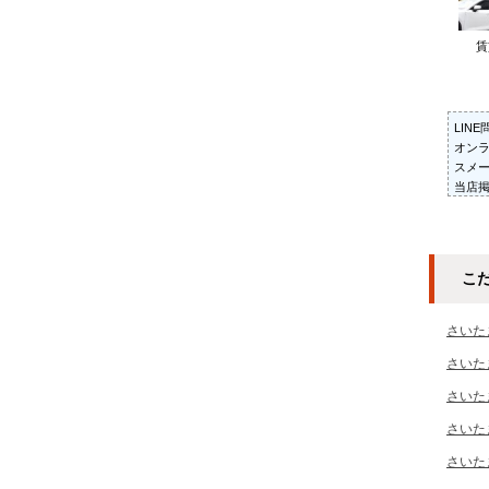
LIN
オン
スメ
当店
紹介
お部
だき
こ
さいた
さいた
さいた
さいた
さいた