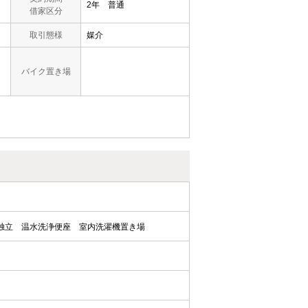
2年 普通
借家区分
取引態様
媒介
バイク置き場
独立
温水洗浄便座
室内洗濯機置き場