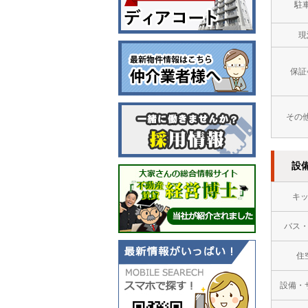
駐
現
保証
その
設
キ
バス
住
設備・