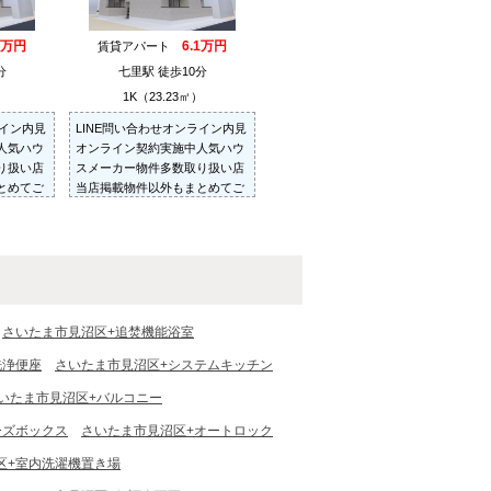
5万円
6.1万円
賃貸アパート
分
七里駅 徒歩10分
）
1K（23.23㎡）
ライン内見
LINE問い合わせオンライン内見
人気ハウ
オンライン契約実施中人気ハウ
り扱い店
スメーカー物件多数取り扱い店
とめてご
当店掲載物件以外もまとめてご
にあった
紹介・ご内見可ご予算にあった
せていた
お部屋を多数ご紹介させていた
だきます
さいたま市見沼区+追焚機能浴室
洗浄便座
さいたま市見沼区+システムキッチン
いたま市見沼区+バルコニー
ーズボックス
さいたま市見沼区+オートロック
区+室内洗濯機置き場