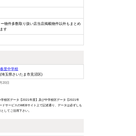
カー物件多数取り扱い店当店掲載物件以外もまとめ
ます
春里中学校
(埼玉県さいたま市見沼区)
月20日
校区データ【2021年度】及び中学校区データ【2021年
ードサービスのWEBサイト上で記述通り、データは必ずしも
考としてご活用下さい。