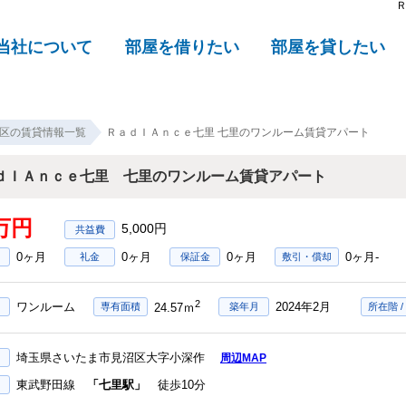
当社について
部屋を借りたい
部屋を貸したい
区の賃貸情報一覧
ＲａｄＩＡｎｃｅ七里 七里のワンルーム賃貸アパート
ｄＩＡｎｃｅ七里 七里のワンルーム賃貸アパート
5万円
5,000円
0ヶ月
0ヶ月
0ヶ月
0ヶ月-
礼金
保証金
敷引・償却
2
ワンルーム
2024年2月
専有面積
24.57ｍ
築年月
所在階 /
埼玉県さいたま市見沼区大字小深作
周辺MAP
東武野田線
「七里駅」
徒歩10分