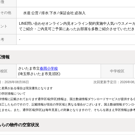
 徴
・その他
水道:公営 / 排水:下水 / 保証会社:必加入
LINE問い合わせオンライン内見オンライン契約実施中人気ハウスメー
メント
てご紹介・ご内見可ご予算にあったお部屋を多数ご紹介させていただき
 考
-
区情報
さいたま市立
春岡小学校
学校区
中学校区
(埼玉県さいたま市見沼区)
：2026年08月06日
次回更新予定日：2026年08
と差異がある場合は現況優先となります
の学区情報について
件情報に記載されております通学区域(学区)情報は、国土数値情報ダウンロードサービスが提供する小学
加工したものですので、記載情報が現在の学区域と異なる場合がございます。国土数値情報ダウンロ
えません。また、通学区域(学区)は毎年見直しの対象となりますので、そちらを踏まえ学区情報は参
ちらの物件の空室状況