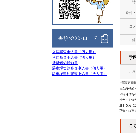
特
条件
コ
書類ダウンロード
備
入居審査申込書（個人用）
学
入居審査申込書（法人用）
賃借解約通知書
駐車場契約審査申込書（個人用）
小
駐車場契約審査申込書（法人用）
情報更新日
※各種情報
※物件情報
当サイト物
度】を元に
正確とは言
こ