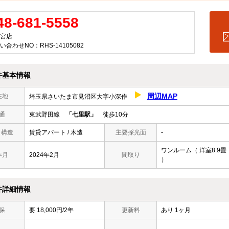
48-681-5558
宮店
い合わせNO：RHS-14105082
件基本情報
周辺MAP
在地
埼玉県さいたま市見沼区大字小深作
通
東武野田線
「七里駅」
徒歩10分
/ 構造
賃貸アパート / 木造
主要採光面
-
ワンルーム（ 洋室8.9畳
年月
2024年2月
間取り
）
件詳細情報
保
要 18,000円/2年
更新料
あり 1ヶ月