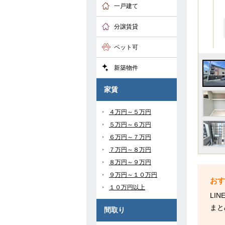
一戸建て
分譲賃貸
ペット可
新築物件
家賃
４万円～５万円
５万円～６万円
６万円～７万円
７万円～８万円
８万円～９万円
９万円～１０万円
１０万円以上
LI
まと
間取り