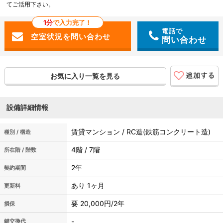
てご活用下さい。
1分
で入力完了！
電話で
問い合わせ
お気に入り一覧を見る
設備詳細情報
賃貸マンション / RC造(鉄筋コンクリート造)
種別 / 構造
4階 / 7階
所在階 / 階数
2年
契約期間
あり 1ヶ月
更新料
要 20,000円/2年
損保
-
鍵交換代