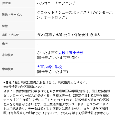
バルコニー / エアコン /
住空間
クロゼット / シューズボックス / TVインターホ
設備・サービス
ン / オートロック /
特徴
ガス:都市 / 水道:公営 / 保証会社:必加入
条件・その他
-
備考
さいたま市立
大砂土東小学校
小学校区
(埼玉県さいたま市見沼区)
大宮八幡中学校
中学校区
(埼玉県さいたま市)
※各種情報と現状に差異がある場合は、現状優先となります。
※物件情報の学区情報について
当サイト物件情報に記載されております通学区域(学区)情報は、国土数値情報
ダウンロードサービスが提供する小学校区データ【2021年度】及び中学校区
データ【2021年度】を元に加工したものですので、記載情報が現在の学区域
と異なる場合がございます。国土数値情報ダウンロードサービスのWEBサイ
ト上で記述通り、データは必ずしも正確とは言えません。また、通学区域(学
区)は毎年見直しの対象となりますので、そちらを踏まえ学区情報は参考とし