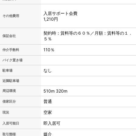
入居サポート会費
その他費用
1,210円
契約時：賃料等の６０％／月額：賃料等の１．
保証会社
５％
110％
仲介手数料
バイク置き場
なし
駐車場
近隣駐車場
510m 320m
周辺環境
普通
借家区分
空家
現況
即入居可
入居可能日
媒介
取引態様