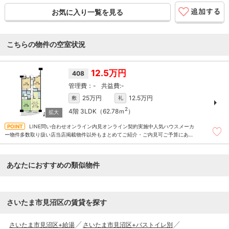
お気に入り一覧を見る
こちらの物件の空室状況
12.5万円
408
-
-
25万円
12.5万円
敷
礼
2
4階
3LDK（62.78ｍ
）
LINE問い合わせオンライン内見オンライン契約実施中人気ハウスメーカ
ー物件多数取り扱い店当店掲載物件以外もまとめてご紹介・ご内見可ご予算にあっ
たお部屋を多数ご紹介させていただきます
あなたにおすすめの類似物件
さいたま市見沼区の賃貸を探す
さいたま市見沼区+給湯
さいたま市見沼区+バストイレ別