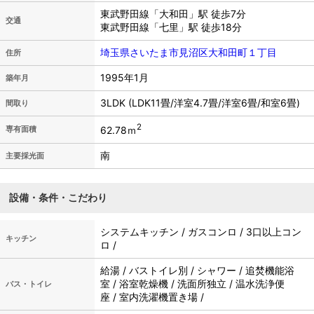
東武野田線「大和田」駅 徒歩7分
交通
東武野田線「七里」駅 徒歩18分
埼玉県さいたま市見沼区大和田町１丁目
住所
1995年1月
築年月
3LDK (LDK11畳/洋室4.7畳/洋室6畳/和室6畳)
間取り
2
62.78ｍ
専有面積
南
主要採光面
設備・条件・こだわり
システムキッチン / ガスコンロ / 3口以上コン
キッチン
ロ /
給湯 / バストイレ別 / シャワー / 追焚機能浴
室 / 浴室乾燥機 / 洗面所独立 / 温水洗浄便
バス・トイレ
座 / 室内洗濯機置き場 /