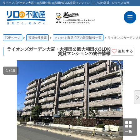
ライオンズガーデン大宮・大和田公園 大和田の3LDK賃貸マンション！｜リロの賃貸 レックス大興
TOPページ
賃貸物件検索
さいたま市見沼区の賃貸情報一覧
ライオンズガーデン大宮
ライオンズガーデン大宮・大和田公園
大和田の3LDK
賃貸マンションの物件情報
1 / 19
一覧