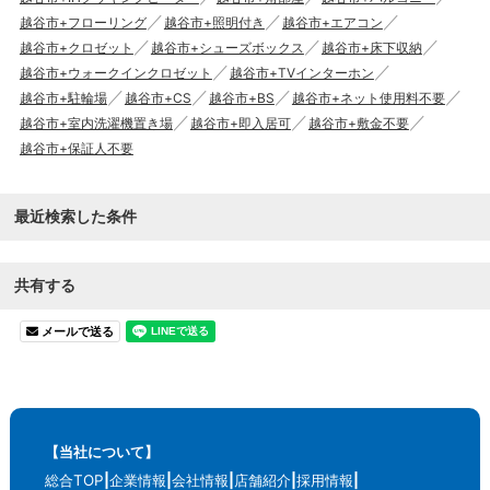
越谷市+フローリング
越谷市+照明付き
越谷市+エアコン
越谷市+クロゼット
越谷市+シューズボックス
越谷市+床下収納
越谷市+ウォークインクロゼット
越谷市+TVインターホン
越谷市+駐輪場
越谷市+CS
越谷市+BS
越谷市+ネット使用料不要
越谷市+室内洗濯機置き場
越谷市+即入居可
越谷市+敷金不要
越谷市+保証人不要
最近検索した条件
共有する
メールで送る
【当社について】
総合TOP
企業情報
会社情報
店舗紹介
採用情報