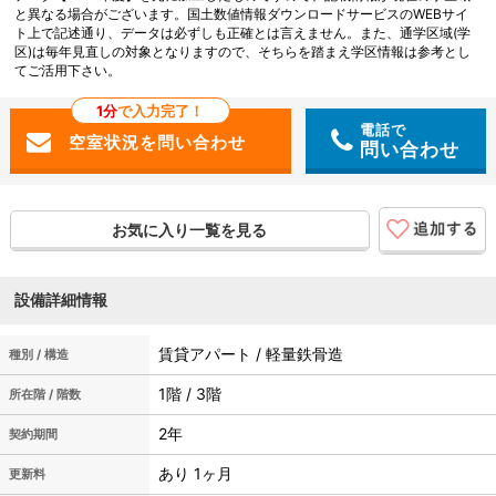
と異なる場合がございます。国土数値情報ダウンロードサービスのWEBサイ
ト上で記述通り、データは必ずしも正確とは言えません。また、通学区域(学
区)は毎年見直しの対象となりますので、そちらを踏まえ学区情報は参考とし
てご活用下さい。
1分
で入力完了！
電話で
問い合わせ
お気に入り一覧を見る
設備詳細情報
賃貸アパート / 軽量鉄骨造
種別 / 構造
1階 / 3階
所在階 / 階数
2年
契約期間
あり 1ヶ月
更新料