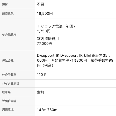
不要
損保
16,500円
鍵交換代
ＩＣロック電池（初回）
2,750円
その他費用
室内清掃費用
77,000円
D-support_IK D-support_IK 初回 保証料35，
000円 月額賃料等×1%800円 振替手数料99
保証会社
円（税込）
110％
仲介手数料
バイク置き場
空無
駐車場
近隣駐車場
142m 760m
周辺環境