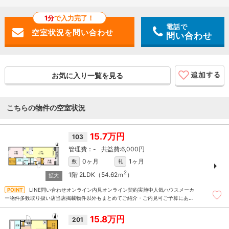
1分
で入力完了！
電話で
問い合わせ
お気に入り一覧を見る
こちらの物件の空室状況
15.7万円
103
-
6,000円
0ヶ月
1ヶ月
敷
礼
2
1階
2LDK（54.62ｍ
）
LINE問い合わせオンライン内見オンライン契約実施中人気ハウスメーカ
ー物件多数取り扱い店当店掲載物件以外もまとめてご紹介・ご内見可ご予算にあっ
たお部屋を多数ご紹介させていただきます
15.8万円
201