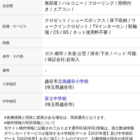
角部屋 / バルコニー / フローリング / 照明付
住空間
き / エアコン /
クロゼット / シューズボックス / 床下収納 / ウ
ォークインクロゼット / TVインターホン / 駐輪
設備・サービス
場 / CS / BS / ネット使用料不要 /
特徴
ガス:都市 / 水道:公営 / 排水:下水 / ペット:可能
条件・その他
/ 保証会社:必加入
-
備考
越谷市立
南越谷小学校
小学校区
(埼玉県越谷市)
富士中学校
中学校区
(埼玉県越谷市)
※各種情報と現状に差異がある場合は、現状優先となります。
※物件情報の学区情報について
当サイト物件情報に記載されております通学区域(学区)情報は、国土数値情報
ダウンロードサービスが提供する小学校区データ【2021年度】及び中学校区
データ【2021年度】を元に加工したものですので、記載情報が現在の学区域