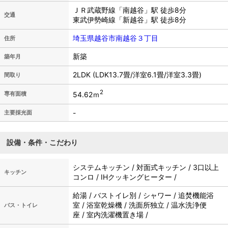
ＪＲ武蔵野線「南越谷」駅 徒歩8分
交通
東武伊勢崎線「新越谷」駅 徒歩8分
埼玉県越谷市南越谷３丁目
住所
新築
築年月
2LDK (LDK13.7畳/洋室6.1畳/洋室3.3畳)
間取り
2
54.62ｍ
専有面積
-
主要採光面
設備・条件・こだわり
システムキッチン / 対面式キッチン / 3口以上
キッチン
コンロ / IHクッキングヒーター /
給湯 / バストイレ別 / シャワー / 追焚機能浴
室 / 浴室乾燥機 / 洗面所独立 / 温水洗浄便
バス・トイレ
座 / 室内洗濯機置き場 /