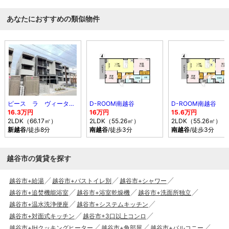
あなたにおすすめの類似物件
ピース ラ ヴィータ E（イースト）
D-ROOM南越谷
D-ROOM南越谷
16.3万円
16万円
15.6万円
2LDK（66.17㎡）
2LDK（55.26㎡）
2LDK（55.26㎡）
新越谷
/徒歩8分
南越谷
/徒歩3分
南越谷
/徒歩3分
越谷市の賃貸を探す
越谷市+給湯
越谷市+バストイレ別
越谷市+シャワー
越谷市+追焚機能浴室
越谷市+浴室乾燥機
越谷市+洗面所独立
越谷市+温水洗浄便座
越谷市+システムキッチン
越谷市+対面式キッチン
越谷市+3口以上コンロ
越谷市+IHクッキングヒーター
越谷市+角部屋
越谷市+バルコニー