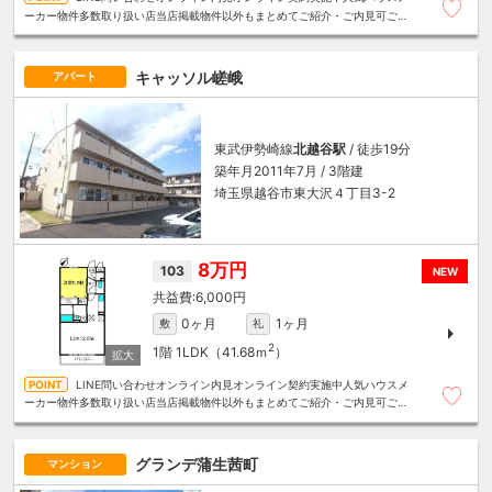
ーカー物件多数取り扱い店当店掲載物件以外もまとめてご紹介・ご内見可ご予
算にあったお部屋を多数ご紹介させていただきます
キャッソル嵯峨
アパート
東武伊勢崎線
北越谷駅
/ 徒歩19分
築年月2011年7月 / 3階建
埼玉県越谷市東大沢４丁目3-2
8万円
103
NEW
6,000円
0ヶ月
1ヶ月
敷
礼
2
1階
1LDK（41.68ｍ
）
LINE問い合わせオンライン内見オンライン契約実施中人気ハウスメ
ーカー物件多数取り扱い店当店掲載物件以外もまとめてご紹介・ご内見可ご予
算にあったお部屋を多数ご紹介させていただきます
グランデ蒲生茜町
マンション