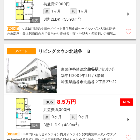
7,000円
1ヶ月
1ヶ月
敷
礼
2
3階
2LDK（55.93ｍ
）
＼北越谷駅徒歩10分／ペット共生旭化成へーベルメゾン人気の駅チ
カ角部屋・最上階南西向きで日当たり良好犬・猫・中型犬・多頭飼いご相談く
ださい～住むことまるごと～リロの賃貸へお任せください
リビングタウン北越谷 Ｂ
アパート
東武伊勢崎線
北越谷駅
/ 徒歩7分
築年月2009年2月 / 3階建
埼玉県越谷市北越谷２丁目27-22
8.5万円
305
NEW
5,000円
0ヶ月
0ヶ月
敷
礼
2
3階
1LDK（48.9ｍ
）
LINE問い合わせオンライン内見オンライン契約実施中人気ハウスメ
ーカー物件多数取り扱い店当店掲載物件以外もまとめてご紹介・ご内見可ご予