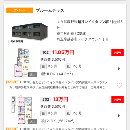
ブルームテラス
アパート
ＪＲ武蔵野線
越谷レイクタウン駅
/ 徒歩13
分
築年月新築 / 2階建
埼玉県越谷市レイクタウン１丁目
11.05万円
102
NEW
3,500円
0ヶ月
2ヶ月
敷
礼
2
1階
1LDK（44.2ｍ
）
LINE問い合わせオンライン内見オンライン契約実施中人気ハウスメ
ーカー物件多数取り扱い店当店掲載物件以外もまとめてご紹介・ご内見可ご予
算にあったお部屋を多数ご紹介させていただきます
13万円
202
NEW
3,500円
0ヶ月
2ヶ月
敷
礼
2
2階
2LDK（56.12ｍ
）
LINE問い合わせオンライン内見オンライン契約実施中人気ハウスメ