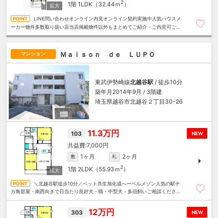
2
1階
1LDK（32.44ｍ
）
LINE問い合わせオンライン内見オンライン契約実施中人気ハウスメ
ーカー物件多数取り扱い店当店掲載物件以外もまとめてご紹介・ご内見可ご予
算にあったお部屋を多数ご紹介させていただきます
Ｍａｉｓｏｎ ｄｅ ＬＵＰＯ
マンション
東武伊勢崎線
北越谷駅
/ 徒歩10分
築年月2014年9月 / 3階建
埼玉県越谷市北越谷２丁目30-26
11.3万円
103
NEW
7,000円
1ヶ月
2ヶ月
敷
礼
2
1階
2LDK（55.93ｍ
）
＼北越谷駅徒歩10分／ペット共生旭化成へーベルメゾン人気の駅チ
カ角部屋・南西向きで日当たり良好犬・猫・中型犬・多頭飼いご相談ください
～住むことまるごと～リロの賃貸へお任せください
12万円
303
NEW