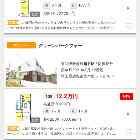
0ヶ月
10万円
敷
礼
2
3階
1K（27.79ｍ
）
LINE問い合わせオンライン内見オンライン契約実施中人気ハウスメ
ーカー物件多数取り扱い店当店掲載物件以外もまとめてご紹介・ご内見可ご予
算にあったお部屋を多数ご紹介させていただきます
グリーンパークフォー
マンション
東武伊勢崎線
越谷駅
/ 徒歩15分
築年月2021年7月 / 2階建
埼玉県越谷市宮本町５丁目76-1
12.2万円
105
NEW
8,000円
1ヶ月
1ヶ月
敷
礼
2
1階
2LDK（60.09ｍ
）
＼越谷駅徒歩15分／嬉しいインターネット無料ペット共生旭化成へ
ーベルメゾン犬・猫・中型犬・多頭飼いご相談くださいお部屋探しは～住むこ
とまるごと～リロの賃貸へお任せください