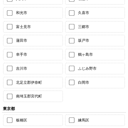
和光市
久喜市
富士見市
三郷市
蓮田市
坂戸市
幸手市
鶴ヶ島市
吉川市
ふじみ野市
北足立郡伊奈町
白岡市
南埼玉郡宮代町
東京都
板橋区
練馬区