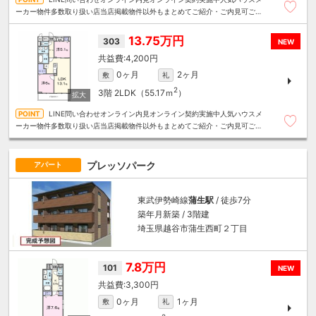
ーカー物件多数取り扱い店当店掲載物件以外もまとめてご紹介・ご内見可ご予
算にあったお部屋を多数ご紹介させていただきます
13.75万円
303
NEW
4,200円
0ヶ月
2ヶ月
敷
礼
2
3階
2LDK（55.17ｍ
）
LINE問い合わせオンライン内見オンライン契約実施中人気ハウスメ
ーカー物件多数取り扱い店当店掲載物件以外もまとめてご紹介・ご内見可ご予
算にあったお部屋を多数ご紹介させていただきます
プレッソパーク
アパート
東武伊勢崎線
蒲生駅
/ 徒歩7分
築年月新築 / 3階建
埼玉県越谷市蒲生西町２丁目
7.8万円
101
NEW
3,300円
0ヶ月
1ヶ月
敷
礼