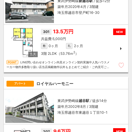
東武伊勢崎線
新越谷駅
/ 徒歩12分
築年月2020年4月 / 3階建
埼玉県越谷市登戸町16-30
13.5万円
301
NEW
5,000円
0ヶ月
2ヶ月
敷
礼
2
3階
2LDK（53.76ｍ
）
LINE問い合わせオンライン内見オンライン契約実施中人気ハウスメ
ーカー物件多数取り扱い店当店掲載物件以外もまとめてご紹介・ご内見可ご予
算にあったお部屋を多数ご紹介させていただきます
ロイヤルハーモニー
アパート
東武伊勢崎線
越谷駅
/ 徒歩14分
築年月2002年8月 / 3階建
埼玉県越谷市東越谷１丁目10-1
9.6万円
207
NEW