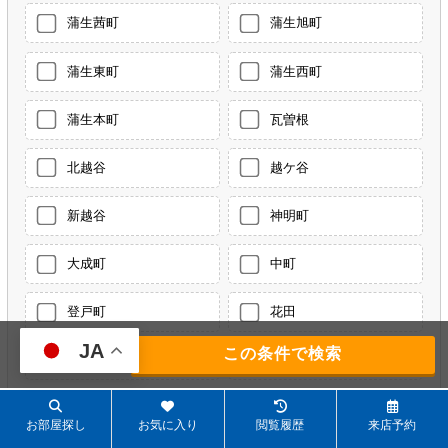
蒲生茜町
蒲生旭町
蒲生東町
蒲生西町
蒲生本町
瓦曽根
北越谷
越ケ谷
新越谷
神明町
大成町
中町
登戸町
花田
JA
163
件
東大沢
東越谷
東柳田町
南越谷
お部屋探し
お気に入り
閲覧履歴
来店予約