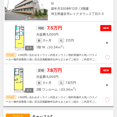
分
築年月2008年12月 / 3階建
埼玉県越谷市レイクタウン２丁目3-3
7.5万円
102
NEW
5,000円
0ヶ月
3万円
敷
礼
2
1階
1K（33.34ｍ
）
LINE問い合わせオンライン内見オンライン契約実施中人気ハウスメ
ーカー物件多数取り扱い店当店掲載物件以外もまとめてご紹介・ご内見可ご予
算にあったお部屋を多数ご紹介させていただきます
7.8万円
210
NEW
5,000円
0ヶ月
7.8万円
敷
礼
2
2階
ワンルーム（33.34ｍ
）
LINE問い合わせオンライン内見オンライン契約実施中人気ハウスメ
ーカー物件多数取り扱い店当店掲載物件以外もまとめてご紹介・ご内見可ご予
算にあったお部屋を多数ご紹介させていただきます
キャッスル?
アパート