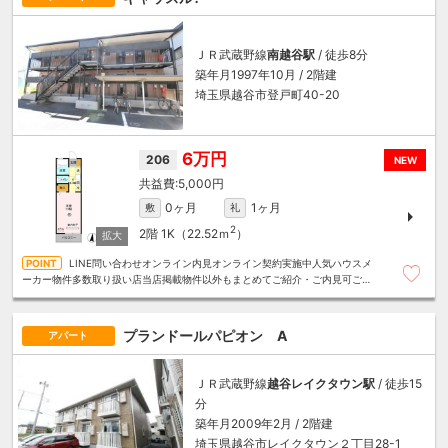
ＪＲ武蔵野線
南越谷駅
/ 徒歩8分
築年月1997年10月 / 2階建
埼玉県越谷市登戸町40-20
6万円
206
NEW
5,000円
0ヶ月
1ヶ月
敷
礼
2
2階
1K（22.52ｍ
）
LINE問い合わせオンライン内見オンライン契約実施中人気ハウスメ
ーカー物件多数取り扱い店当店掲載物件以外もまとめてご紹介・ご内見可ご予
算にあったお部屋を多数ご紹介させていただきます
プランドールパピオン A
アパート
ＪＲ武蔵野線
越谷レイクタウン駅
/ 徒歩15
分
築年月2009年2月 / 2階建
埼玉県越谷市レイクタウン２丁目28-1