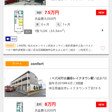
7.5万円
101
NEW
5,000円
0ヶ月
1ヶ月
敷
礼
2
1階
1LDK（33.34ｍ
）
動画
LINE問い合わせオンライン内見オンライン契約実施中人気ハウスメ
ーカー物件多数取り扱い店当店掲載物件以外もまとめてご紹介・ご内見可ご予
算にあったお部屋を多数ご紹介させていただきます
confort
アパート
ＪＲ武蔵野線
越谷レイクタウン駅
/ 徒歩7分
築年月2019年4月 / 3階建
埼玉県越谷市レイクタウン５丁目13-5
8万円
311
NEW
5,000円