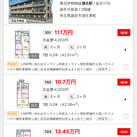
東武伊勢崎線
蒲生駅
/ 徒歩17分
築年月新築 / 3階建
埼玉県越谷市蒲生東町
11.1万円
101
NEW
4,200円
0ヶ月
2ヶ月
敷
礼
2
1階
1LDK（42.51ｍ
）
LINE問い合わせオンライン内見オンライン契約実施中人気ハウスメ
ーカー物件多数取り扱い店当店掲載物件以外もまとめてご紹介・ご内見可ご予
算にあったお部屋を多数ご紹介させていただきます
10.7万円
102
NEW
4,200円
0ヶ月
2ヶ月
敷
礼
2
1階
1LDK（42.38ｍ
）
LINE問い合わせオンライン内見オンライン契約実施中人気ハウスメ
ーカー物件多数取り扱い店当店掲載物件以外もまとめてご紹介・ご内見可ご予
算にあったお部屋を多数ご紹介させていただきます
13.45万円
103
NEW