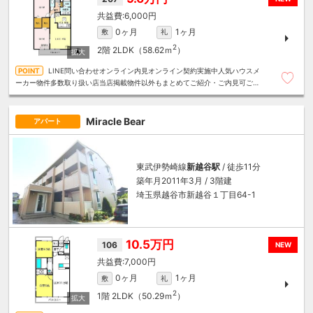
6,000円
0ヶ月
1ヶ月
敷
礼
2
2階
2LDK（58.62ｍ
）
LINE問い合わせオンライン内見オンライン契約実施中人気ハウスメ
ーカー物件多数取り扱い店当店掲載物件以外もまとめてご紹介・ご内見可ご予
算にあったお部屋を多数ご紹介させていただきます
Miracle Bear
アパート
東武伊勢崎線
新越谷駅
/ 徒歩11分
築年月2011年3月 / 3階建
埼玉県越谷市新越谷１丁目64-1
10.5万円
106
NEW
7,000円
0ヶ月
1ヶ月
敷
礼
2
1階
2LDK（50.29ｍ
）