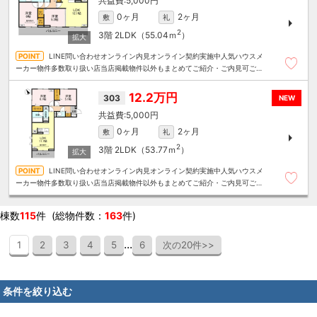
5,000円
0ヶ月
2ヶ月
敷
礼
2
3階
2LDK（55.04ｍ
）
LINE問い合わせオンライン内見オンライン契約実施中人気ハウスメ
ーカー物件多数取り扱い店当店掲載物件以外もまとめてご紹介・ご内見可ご予
算にあったお部屋を多数ご紹介させていただきます
12.2万円
303
NEW
5,000円
0ヶ月
2ヶ月
敷
礼
2
3階
2LDK（53.77ｍ
）
LINE問い合わせオンライン内見オンライン契約実施中人気ハウスメ
ーカー物件多数取り扱い店当店掲載物件以外もまとめてご紹介・ご内見可ご予
算にあったお部屋を多数ご紹介させていただきます
棟数
115
件 (総物件数：
163
件)
...
1
2
3
4
5
6
次の20件>>
条件を絞り込む