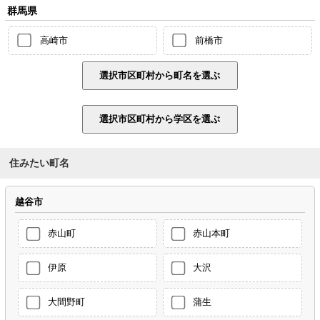
群馬県
高崎市
前橋市
住みたい町名
越谷市
赤山町
赤山本町
伊原
大沢
大間野町
蒲生