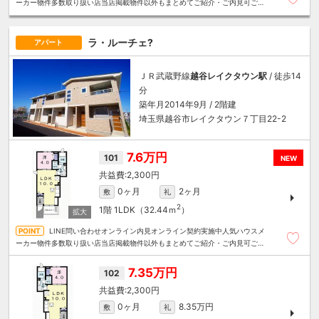
ーカー物件多数取り扱い店当店掲載物件以外もまとめてご紹介・ご内見可ご予
算にあったお部屋を多数ご紹介させていただきます
ラ・ルーチェ?
アパート
ＪＲ武蔵野線
越谷レイクタウン駅
/ 徒歩14
分
築年月2014年9月 / 2階建
埼玉県越谷市レイクタウン７丁目22-2
7.6万円
101
NEW
2,300円
0ヶ月
2ヶ月
敷
礼
2
1階
1LDK（32.44ｍ
）
LINE問い合わせオンライン内見オンライン契約実施中人気ハウスメ
ーカー物件多数取り扱い店当店掲載物件以外もまとめてご紹介・ご内見可ご予
算にあったお部屋を多数ご紹介させていただきます
7.35万円
102
2,300円
0ヶ月
8.35万円
敷
礼