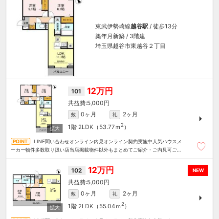
東武伊勢崎線
越谷駅
/ 徒歩13分
築年月新築 / 3階建
埼玉県越谷市東越谷２丁目
12万円
101
5,000円
0ヶ月
2ヶ月
敷
礼
2
1階
2LDK（53.77ｍ
）
LINE問い合わせオンライン内見オンライン契約実施中人気ハウスメ
ーカー物件多数取り扱い店当店掲載物件以外もまとめてご紹介・ご内見可ご予
算にあったお部屋を多数ご紹介させていただきます
12万円
102
NEW
5,000円
0ヶ月
2ヶ月
敷
礼
2
1階
2LDK（55.04ｍ
）