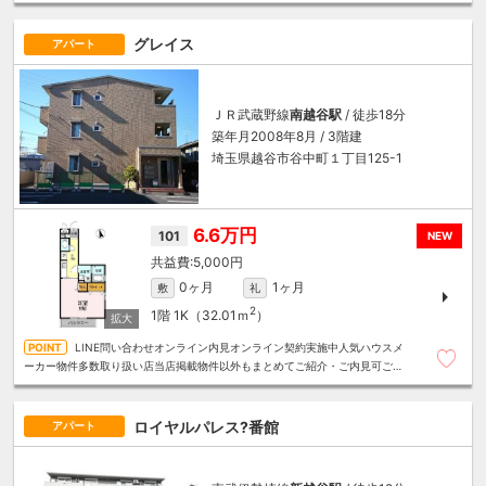
グレイス
アパート
ＪＲ武蔵野線
南越谷駅
/ 徒歩18分
築年月2008年8月 / 3階建
埼玉県越谷市谷中町１丁目125-1
6.6万円
101
NEW
5,000円
0ヶ月
1ヶ月
敷
礼
2
1階
1K（32.01ｍ
）
LINE問い合わせオンライン内見オンライン契約実施中人気ハウスメ
ーカー物件多数取り扱い店当店掲載物件以外もまとめてご紹介・ご内見可ご予
算にあったお部屋を多数ご紹介させていただきます
ロイヤルパレス?番館
アパート