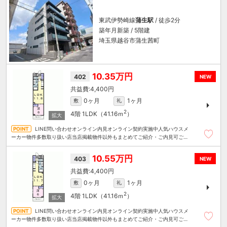
東武伊勢崎線
蒲生駅
/ 徒歩2分
築年月新築 / 5階建
埼玉県越谷市蒲生茜町
10.35万円
402
NEW
4,400円
0ヶ月
1ヶ月
敷
礼
2
4階
1LDK（41.16ｍ
）
LINE問い合わせオンライン内見オンライン契約実施中人気ハウスメ
ーカー物件多数取り扱い店当店掲載物件以外もまとめてご紹介・ご内見可ご予
算にあったお部屋を多数ご紹介させていただきます
10.55万円
403
NEW
4,400円
0ヶ月
1ヶ月
敷
礼
2
4階
1LDK（41.16ｍ
）
LINE問い合わせオンライン内見オンライン契約実施中人気ハウスメ
ーカー物件多数取り扱い店当店掲載物件以外もまとめてご紹介・ご内見可ご予
算にあったお部屋を多数ご紹介させていただきます