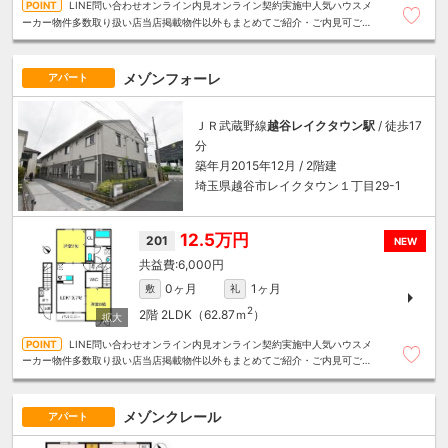
LINE問い合わせオンライン内見オンライン契約実施中人気ハウスメ
ーカー物件多数取り扱い店当店掲載物件以外もまとめてご紹介・ご内見可ご予
算にあったお部屋を多数ご紹介させていただきます
メゾンフォーレ
アパート
ＪＲ武蔵野線
越谷レイクタウン駅
/ 徒歩17
分
築年月2015年12月 / 2階建
埼玉県越谷市レイクタウン１丁目29-1
12.5万円
201
NEW
6,000円
0ヶ月
1ヶ月
敷
礼
2
2階
2LDK（62.87ｍ
）
LINE問い合わせオンライン内見オンライン契約実施中人気ハウスメ
ーカー物件多数取り扱い店当店掲載物件以外もまとめてご紹介・ご内見可ご予
算にあったお部屋を多数ご紹介させていただきます
メゾンクレール
アパート