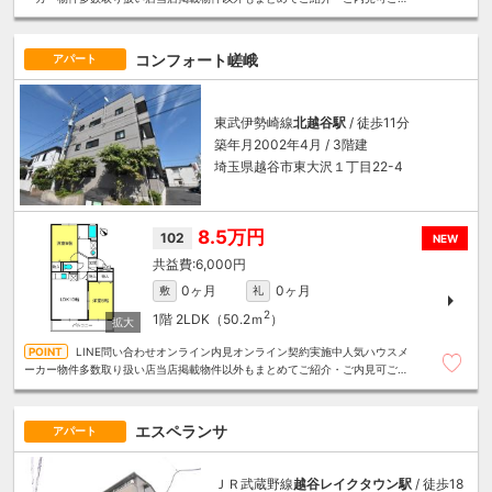
算にあったお部屋を多数ご紹介させていただきます
コンフォート嵯峨
アパート
東武伊勢崎線
北越谷駅
/ 徒歩11分
築年月2002年4月 / 3階建
埼玉県越谷市東大沢１丁目22-4
8.5万円
102
NEW
6,000円
0ヶ月
0ヶ月
敷
礼
2
1階
2LDK（50.2ｍ
）
LINE問い合わせオンライン内見オンライン契約実施中人気ハウスメ
ーカー物件多数取り扱い店当店掲載物件以外もまとめてご紹介・ご内見可ご予
算にあったお部屋を多数ご紹介させていただきます
エスペランサ
アパート
ＪＲ武蔵野線
越谷レイクタウン駅
/ 徒歩18