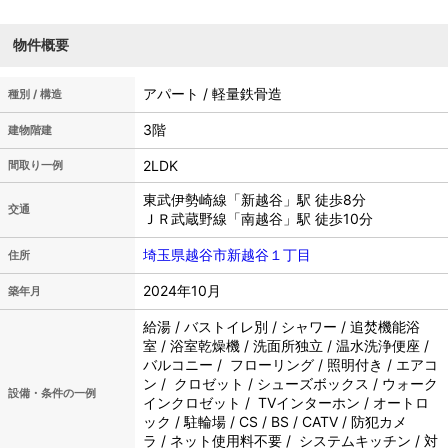
物件概要
アパート / 軽量鉄骨造
種別 / 構造
3階
建物階建
2LDK
間取り一例
東武伊勢崎線「新越谷」駅 徒歩8分
交通
ＪＲ武蔵野線「南越谷」駅 徒歩10分
埼玉県越谷市新越谷１丁目
住所
2024年10月
築年月
給湯 / バストイレ別 / シャワー / 追焚機能浴
室 / 浴室乾燥機 / 洗面所独立 / 温水洗浄便座 /
バルコニー / フローリング / 照明付き / エアコ
ン / クロゼット / シューズボックス / ウォーク
設備・条件の一例
インクロゼット / TVインターホン / オートロ
ック / 駐輪場 / CS / BS / CATV / 防犯カメ
ラ / ネット使用料不要 / システムキッチン / 対