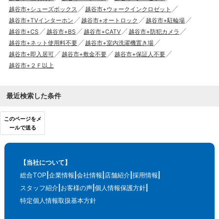
越谷市+シューズボックス
越谷市+ウォークインクロゼット
越谷市+TVインターホン
越谷市+オートロック
越谷市+駐輪場
越谷市+CS
越谷市+BS
越谷市+CATV
越谷市+防犯カメラ
越谷市+ネット使用料不要
越谷市+室内洗濯機置き場
越谷市+即入居可
越谷市+敷金不要
越谷市+保証人不要
越谷市+２Ｆ以上
最近検索した条件
このページをメ
ールで送る
【当社について】
総合TOP
企業情報
会社情報
店舗紹介
採用情報
スタッフ紹介
お客様の声
個人情報保護方針
特定個人情報取扱基本方針