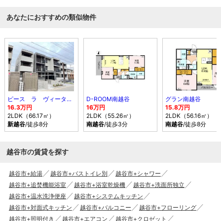
あなたにおすすめの類似物件
ピース ラ ヴィータ E（イースト）
D-ROOM南越谷
グラン南越谷
16.3万円
16万円
15.8万円
2LDK（66.17㎡）
2LDK（55.26㎡）
2LDK（56.16㎡）
新越谷
/徒歩8分
南越谷
/徒歩3分
南越谷
/徒歩8分
越谷市の賃貸を探す
越谷市+給湯
越谷市+バストイレ別
越谷市+シャワー
越谷市+追焚機能浴室
越谷市+浴室乾燥機
越谷市+洗面所独立
越谷市+温水洗浄便座
越谷市+システムキッチン
越谷市+対面式キッチン
越谷市+バルコニー
越谷市+フローリング
越谷市+照明付き
越谷市+エアコン
越谷市+クロゼット