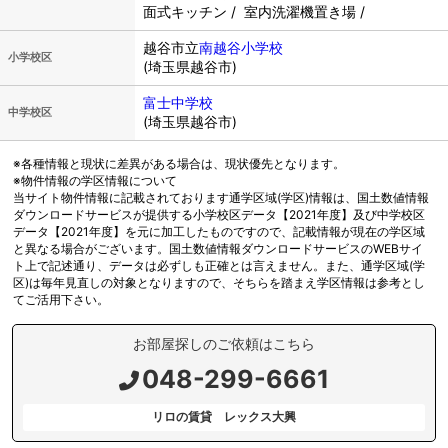
面式キッチン / 室内洗濯機置き場 /
越谷市立
南越谷小学校
小学校区
(埼玉県越谷市)
富士中学校
中学校区
(埼玉県越谷市)
※各種情報と現状に差異がある場合は、現状優先となります。
※物件情報の学区情報について
当サイト物件情報に記載されております通学区域(学区)情報は、国土数値情報
ダウンロードサービスが提供する小学校区データ【2021年度】及び中学校区
データ【2021年度】を元に加工したものですので、記載情報が現在の学区域
と異なる場合がございます。国土数値情報ダウンロードサービスのWEBサイ
ト上で記述通り、データは必ずしも正確とは言えません。また、通学区域(学
区)は毎年見直しの対象となりますので、そちらを踏まえ学区情報は参考とし
てご活用下さい。
お部屋探しのご依頼はこちら
048-299-6661
リロの賃貸 レックス大興