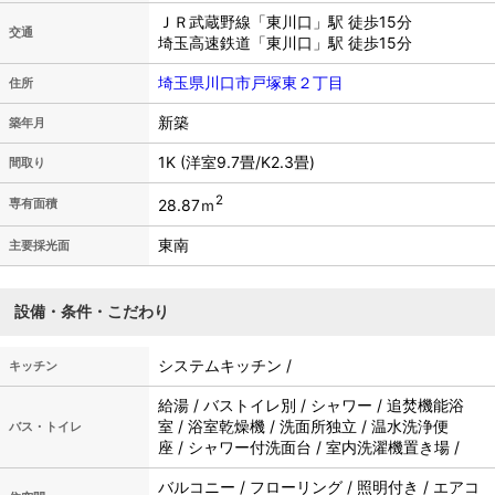
ＪＲ武蔵野線「東川口」駅 徒歩15分
交通
埼玉高速鉄道「東川口」駅 徒歩15分
埼玉県川口市戸塚東２丁目
住所
新築
築年月
1K (洋室9.7畳/K2.3畳)
間取り
2
28.87ｍ
専有面積
東南
主要採光面
設備・条件・こだわり
システムキッチン /
キッチン
給湯 / バストイレ別 / シャワー / 追焚機能浴
室 / 浴室乾燥機 / 洗面所独立 / 温水洗浄便
バス・トイレ
座 / シャワー付洗面台 / 室内洗濯機置き場 /
バルコニー / フローリング / 照明付き / エアコ