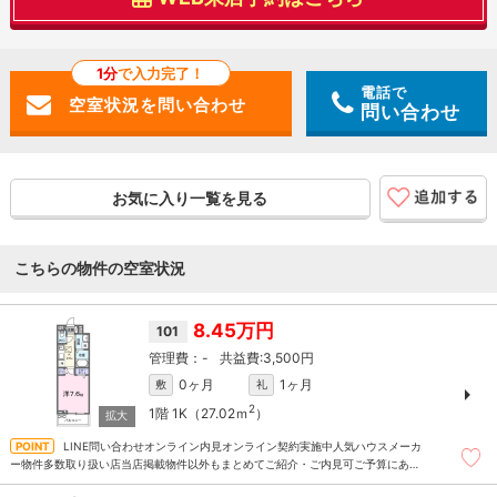
1分
で入力完了！
電話で
問い合わせ
お気に入り一覧を見る
こちらの物件の空室状況
8.45万円
101
-
3,500円
0ヶ月
1ヶ月
敷
礼
2
1階
1K（27.02ｍ
）
LINE問い合わせオンライン内見オンライン契約実施中人気ハウスメーカ
ー物件多数取り扱い店当店掲載物件以外もまとめてご紹介・ご内見可ご予算にあっ
たお部屋を多数ご紹介させていただきます