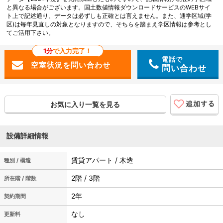
と異なる場合がございます。国土数値情報ダウンロードサービスのWEBサイ
ト上で記述通り、データは必ずしも正確とは言えません。また、通学区域(学
区)は毎年見直しの対象となりますので、そちらを踏まえ学区情報は参考とし
てご活用下さい。
1分
で入力完了！
電話で
問い合わせ
お気に入り一覧を見る
設備詳細情報
賃貸アパート / 木造
種別 / 構造
2階 / 3階
所在階 / 階数
2年
契約期間
なし
更新料