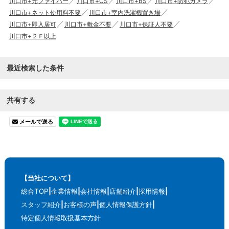
川口市+光ファイバー
川口市+CS
川口市+BS
川口市+防犯カメラ
川口市+ネット使用料不要
川口市+室内洗濯機置き場
川口市+即入居可
川口市+敷金不要
川口市+保証人不要
川口市+２Ｆ以上
最近検索した条件
共有する
メールで送る
【当社について】
総合TOP
企業情報
会社情報
店舗紹介
採用情報
スタッフ紹介
お客様の声
個人情報保護方針
特定個人情報取扱基本方針