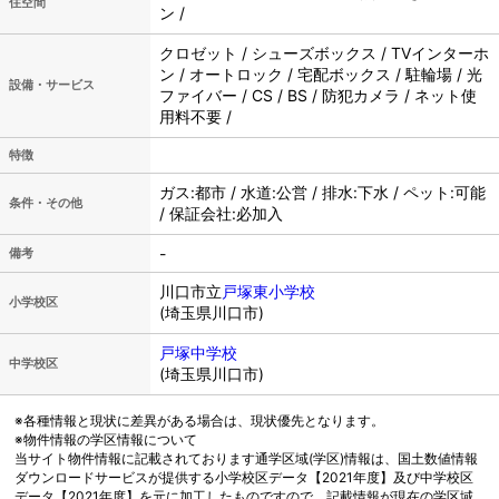
住空間
ン /
クロゼット / シューズボックス / TVインターホ
ン / オートロック / 宅配ボックス / 駐輪場 / 光
設備・サービス
ファイバー / CS / BS / 防犯カメラ / ネット使
用料不要 /
特徴
ガス:都市 / 水道:公営 / 排水:下水 / ペット:可能
条件・その他
/ 保証会社:必加入
-
備考
川口市立
戸塚東小学校
小学校区
(埼玉県川口市)
戸塚中学校
中学校区
(埼玉県川口市)
※各種情報と現状に差異がある場合は、現状優先となります。
※物件情報の学区情報について
当サイト物件情報に記載されております通学区域(学区)情報は、国土数値情報
ダウンロードサービスが提供する小学校区データ【2021年度】及び中学校区
データ【2021年度】を元に加工したものですので、記載情報が現在の学区域