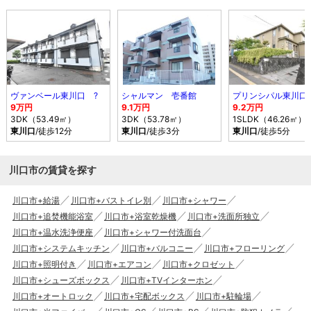
ヴァンベール東川口 ?
シャルマン 壱番館
プリンシパル東川口
9万円
9.1万円
9.2万円
3DK（53.49㎡）
3DK（53.78㎡）
1SLDK（46.26㎡）
東川口
/徒歩12分
東川口
/徒歩3分
東川口
/徒歩5分
川口市の賃貸を探す
川口市+給湯
川口市+バストイレ別
川口市+シャワー
川口市+追焚機能浴室
川口市+浴室乾燥機
川口市+洗面所独立
川口市+温水洗浄便座
川口市+シャワー付洗面台
川口市+システムキッチン
川口市+バルコニー
川口市+フローリング
川口市+照明付き
川口市+エアコン
川口市+クロゼット
川口市+シューズボックス
川口市+TVインターホン
川口市+オートロック
川口市+宅配ボックス
川口市+駐輪場