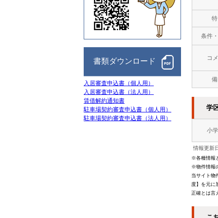
特
条件
コ
書類ダウンロード
備
入居審査申込書（個人用）
入居審査申込書（法人用）
賃借解約通知書
学
駐車場契約審査申込書（個人用）
駐車場契約審査申込書（法人用）
小
情報更新日
※各種情報
※物件情報
当サイト物
度】を元に
正確とは言
こ