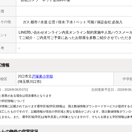
防犯カメラ
ネット使用料不要
 徴
・その他
ガス:都市 / 水道:公営 / 排水:下水 / ペット:可能 / 保証会社:必加入
LINE問い合わせオンライン内見オンライン契約実施中人気ハウスメー
メント
てご紹介・ご内見可ご予算にあったお部屋を多数ご紹介させていただき
 考
-
区情報
川口市立
戸塚東小学校
学校区
中学
(埼玉県川口市)
：2026年08月07日
次回更新予定日：2026年08
と差異がある場合は現況優先となります
の学区情報について
件情報に記載されております通学区域(学区)情報は、国土数値情報ダウンロードサービスが提供する小学
加工したものですので、記載情報が現在の学区域と異なる場合がございます。国土数値情報ダウンロ
えません。また、通学区域(学区)は毎年見直しの対象となりますので、そちらを踏まえ学区情報は参
ちらの物件の空室状況