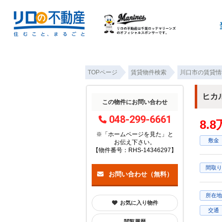
TOPページ
賃貸物件検索
川口市の賃貸情
ヒカ
この物件にお問い合わせ
048-299-6661
8.
※「ホームページを見た」
と
敷金
お伝え下さい。
【物件番号：RHS-14346297】
間取り
お問い合わせ（無料）
所在地
お気に入り物件
交通
閲覧履歴