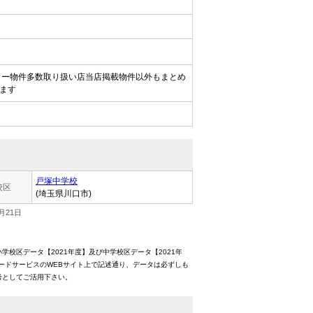
カー物件多数取り扱い店当店掲載物件以外もまとめ
ます
戸塚中学校
校区
(埼玉県川口市)
月21日
校区データ【2021年度】及び中学校区データ【2021年
ードサービスのWEBサイト上で記述通り、データは必ずしも
考としてご活用下さい。