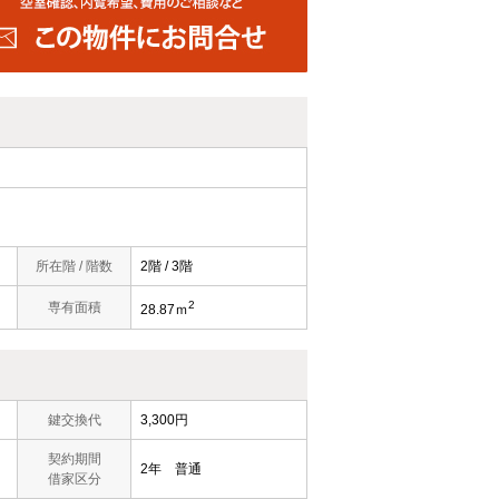
所在階 / 階数
2階 / 3階
2
）
専有面積
28.87ｍ
鍵交換代
3,300円
契約期間
2年 普通
借家区分