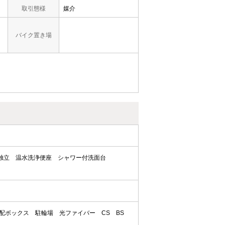
取引態様
媒介
バイク置き場
独立
温水洗浄便座
シャワー付洗面台
配ボックス
駐輪場
光ファイバー
CS
BS