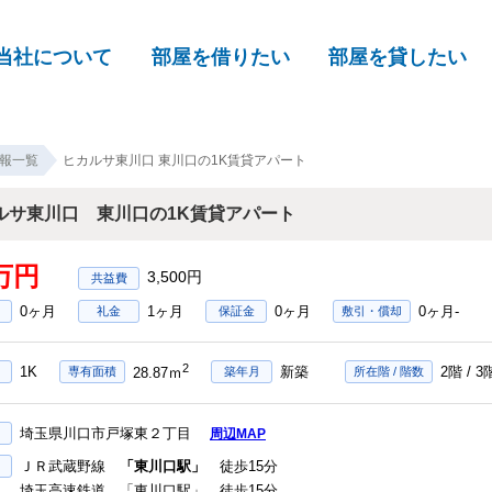
当社について
部屋を借りたい
部屋を貸したい
報一覧
ヒカルサ東川口 東川口の1K賃貸アパート
ルサ東川口 東川口の1K賃貸アパート
8万円
3,500円
0ヶ月
1ヶ月
0ヶ月
0ヶ月-
礼金
保証金
敷引・償却
2
1K
新築
2階 / 
専有面積
28.87ｍ
築年月
所在階 / 階数
埼玉県川口市戸塚東２丁目
周辺MAP
ＪＲ武蔵野線
「東川口駅」
徒歩15分
埼玉高速鉄道 「東川口駅」 徒歩15分