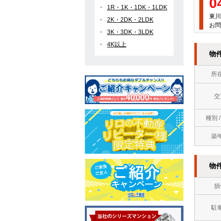
0
1R・1K・1DK・1LDK
東川
2K・2DK・2LDK
お問
3K・3DK・3LDK
4K以上
物
所
交
種別 
築
物
損
駐