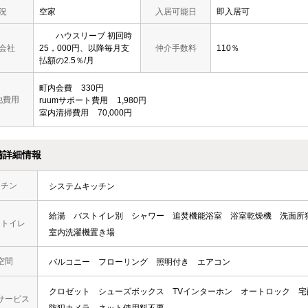
況
空家
入居可能日
即入居可
ハウスリーブ 初回時
会社
25，000円、以降毎月支
仲介手数料
110％
払額の2.5％/月
町内会費
330円
他費用
ruumサポート費用
1,980円
室内清掃費用
70,000円
備詳細情報
ッチン
システムキッチン
給湯
バストイレ別
シャワー
追焚機能浴室
浴室乾燥機
洗面所
・トイレ
室内洗濯機置き場
空間
バルコニー
フローリング
照明付き
エアコン
クロゼット
シューズボックス
TVインターホン
オートロック
宅
サービス