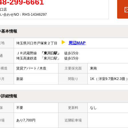
48-299-6661
口店
い合わせNO：RHS-14346297
件基本情報
周辺MAP
在地
埼玉県川口市戸塚東２丁目
ＪＲ武蔵野線
「東川口駅」
徒歩15分
通
埼玉高速鉄道 「東川口駅」 徒歩15分
/ 構造
賃貸アパート / 木造
主要採光面
東南
年月
新築
間取り
1K（ 洋室9.7畳/K2.3畳 
件詳細情報
保
不要
更新料
なし
車場
あり7,700円
近隣駐車場