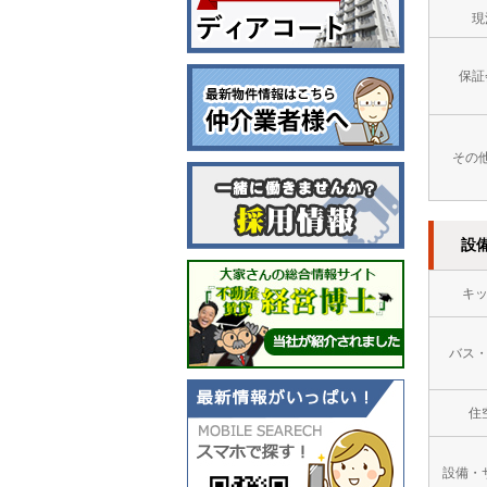
現
保証
その
設
キ
バス
住
設備・