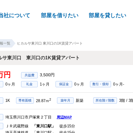
当社について
部屋を借りたい
部屋を貸したい
報一覧
ヒカルサ東川口 東川口の1K賃貸アパート
ルサ東川口 東川口の1K賃貸アパート
9万円
3,500円
0ヶ月
1ヶ月
0ヶ月
0ヶ月-
礼金
保証金
敷引・償却
2
1K
新築
3階 / 
専有面積
28.87ｍ
築年月
所在階 / 階数
埼玉県川口市戸塚東２丁目
周辺MAP
ＪＲ武蔵野線
「東川口駅」
徒歩15分
埼玉高速鉄道 「東川口駅」 徒歩15分