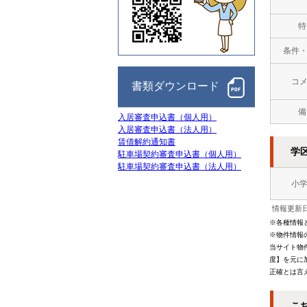
特
条件
コ
書類ダウンロード
備
入居審査申込書（個人用）
入居審査申込書（法人用）
賃借解約通知書
学
駐車場契約審査申込書（個人用）
駐車場契約審査申込書（法人用）
小
情報更新日
※各種情報
※物件情報
当サイト物
度】を元に
正確とは言
こ