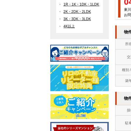
0
1R・1K・1DK・1LDK
東川
2K・2DK・2LDK
お問
3K・3DK・3LDK
4K以上
物
所
交
種別 
築
物
損
駐