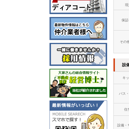
現
保証
その
設
キ
バス
住
設備・