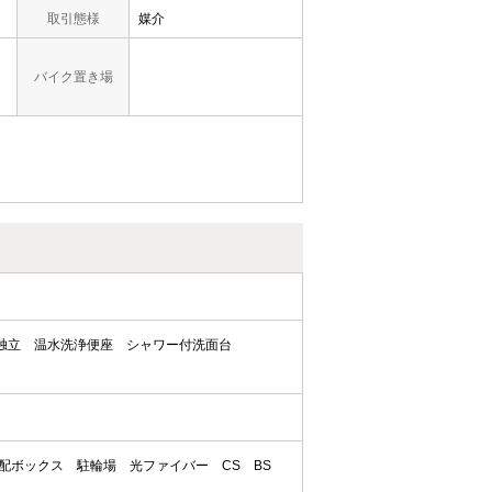
取引態様
媒介
バイク置き場
独立
温水洗浄便座
シャワー付洗面台
配ボックス
駐輪場
光ファイバー
CS
BS