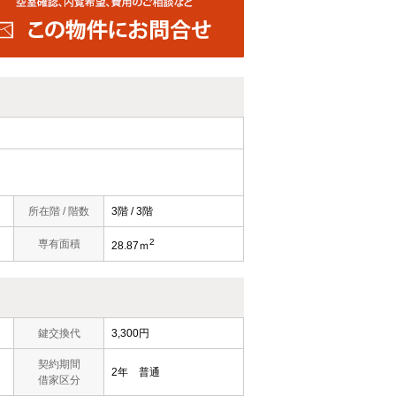
所在階 / 階数
3階 / 3階
2
）
専有面積
28.87ｍ
鍵交換代
3,300円
契約期間
2年 普通
借家区分