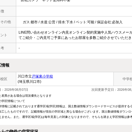
防犯カメラ
ネット使用料不要
 徴
・その他
ガス:都市 / 水道:公営 / 排水:下水 / ペット:可能 / 保証会社:必加入
LINE問い合わせオンライン内見オンライン契約実施中人気ハウスメー
メント
てご紹介・ご内見可ご予算にあったお部屋を多数ご紹介させていただき
 考
-
区情報
川口市立
戸塚東小学校
学校区
中学
(埼玉県川口市)
：2026年08月07日
次回更新予定日：2026年08
と差異がある場合は現況優先となります
の学区情報について
件情報に記載されております通学区域(学区)情報は、国土数値情報ダウンロードサービスが提供する小学
加工したものですので、記載情報が現在の学区域と異なる場合がございます。国土数値情報ダウンロ
えません。また、通学区域(学区)は毎年見直しの対象となりますので、そちらを踏まえ学区情報は参
ちらの物件の空室状況