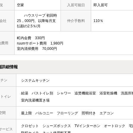
況
空家
入居可能日
即入居可
ハウスリーブ 初回時
会社
25，000円、以降毎月支
仲介手数料
110％
払額の2.5％/月
町内会費
330円
他費用
ruumサポート費用
1,980円
室内清掃費用
70,000円
備詳細情報
ッチン
システムキッチン
給湯
バストイレ別
シャワー
追焚機能浴室
浴室乾燥機
洗面所
・トイレ
室内洗濯機置き場
空間
最上階
バルコニー
フローリング
照明付き
エアコン
クロゼット
シューズボックス
TVインターホン
オートロック
宅
サービス