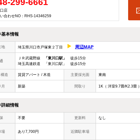
48-299-6661
口店
い合わせNO：RHS-14346259
件基本情報
周辺MAP
在地
埼玉県川口市戸塚東２丁目
ＪＲ武蔵野線
「東川口駅」
徒歩15分
通
埼玉高速鉄道 「東川口駅」 徒歩15分
/ 構造
賃貸アパート / 木造
主要採光面
東南
年月
新築
間取り
1K（ 洋室9.7畳/K2.3畳 
件詳細情報
保
不要
更新料
なし
車場
あり7,700円
近隣駐車場