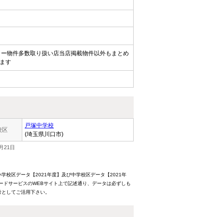
カー物件多数取り扱い店当店掲載物件以外もまとめ
ます
戸塚中学校
校区
(埼玉県川口市)
月21日
校区データ【2021年度】及び中学校区データ【2021年
ードサービスのWEBサイト上で記述通り、データは必ずしも
考としてご活用下さい。