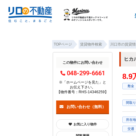
TOPページ
賃貸物件検索
川口市の賃貸情
ヒカ
この物件にお問い合わせ
048-299-6661
8.
※「ホームページを見た」
と
敷金
お伝え下さい。
【物件番号：RHS-14346259】
間取り
お問い合わせ（無料）
所在地
お気に入り物件
交通
閲覧履歴