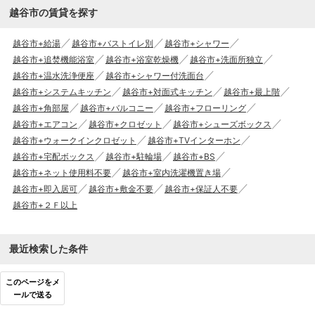
越谷市の賃貸を探す
越谷市+給湯
越谷市+バストイレ別
越谷市+シャワー
越谷市+追焚機能浴室
越谷市+浴室乾燥機
越谷市+洗面所独立
越谷市+温水洗浄便座
越谷市+シャワー付洗面台
越谷市+システムキッチン
越谷市+対面式キッチン
越谷市+最上階
越谷市+角部屋
越谷市+バルコニー
越谷市+フローリング
越谷市+エアコン
越谷市+クロゼット
越谷市+シューズボックス
越谷市+ウォークインクロゼット
越谷市+TVインターホン
越谷市+宅配ボックス
越谷市+駐輪場
越谷市+BS
越谷市+ネット使用料不要
越谷市+室内洗濯機置き場
越谷市+即入居可
越谷市+敷金不要
越谷市+保証人不要
越谷市+２Ｆ以上
最近検索した条件
このページをメ
ールで送る