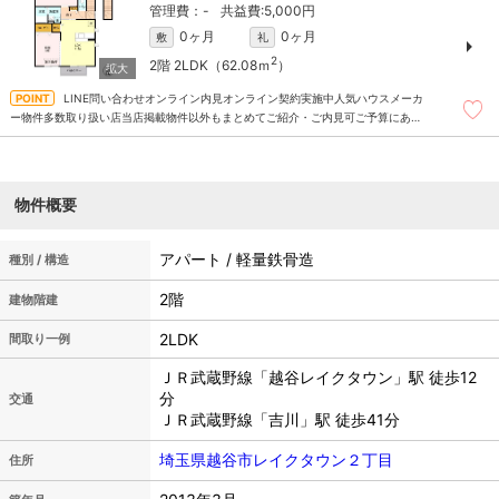
-
5,000円
0ヶ月
0ヶ月
敷
礼
2
2階
2LDK（62.08ｍ
）
LINE問い合わせオンライン内見オンライン契約実施中人気ハウスメーカ
ー物件多数取り扱い店当店掲載物件以外もまとめてご紹介・ご内見可ご予算にあっ
たお部屋を多数ご紹介させていただきます
物件概要
アパート / 軽量鉄骨造
種別 / 構造
2階
建物階建
2LDK
間取り一例
ＪＲ武蔵野線「越谷レイクタウン」駅 徒歩12
分
交通
ＪＲ武蔵野線「吉川」駅 徒歩41分
埼玉県越谷市レイクタウン２丁目
住所