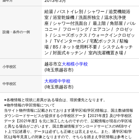
2013年3月
築年月
給湯 / バストイレ別 / シャワー / 追焚機能浴
室 / 浴室乾燥機 / 洗面所独立 / 温水洗浄便
座 / シャワー付洗面台 / 最上階 / 角部屋 / バル
コニー / フローリング / エアコン / クロゼッ
設備・条件の一例
ト / シューズボックス / ウォークインクロゼッ
ト / TVインターホン / 宅配ボックス / 駐輪
場 / BS / ネット使用料不要 / システムキッチ
ン / 対面式キッチン / 室内洗濯機置き場 /
越谷市立
大相模小学校
小学校区
(埼玉県越谷市)
大相模中学校
中学校区
(埼玉県越谷市)
※各種情報と現状に差異がある場合は、現状優先となります。
※物件情報の学区情報について
当サイト物件情報に記載されております通学区域(学区)情報は、国土数値情報
ダウンロードサービスが提供する小学校区データ【2021年度】及び中学校区
データ【2021年度】を元に加工したものですので、記載情報が現在の学区域
と異なる場合がございます。国土数値情報ダウンロードサービスのWEBサイ
ト上で記述通り、データは必ずしも正確とは言えません。また、通学区域(学
区)は毎年見直しの対象となりますので、そちらを踏まえ学区情報は参考とし