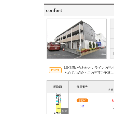
confort
LINE問い合わせオンライン内
とめてご紹介・ご内見可ご予算に
間取図
部屋番号
共益
NEW
311
5