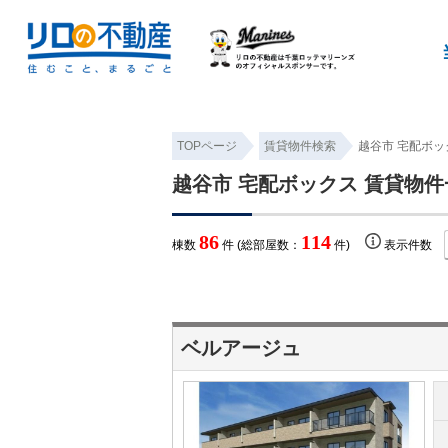
TOPページ
賃貸物件検索
越谷市 宅配ボッ
越谷市 宅配ボックス 賃貸物件
86
114
棟数
件 (総部屋数：
件)
表示件数
ベルアージュ