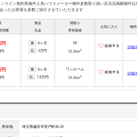
見オンライン契約実施中人気ハウスメーカー物件多数取り扱い店当店掲載物件以
あったお部屋を多数ご紹介させていただきます
料
敷金
間取り
お気に入り
物件
管理費
礼金
専有面積
1K
万円
0ヶ月
敷
詳細
2
3万円
00円
礼
33.34ｍ
ワンルーム
万円
0ヶ月
敷
詳細
2
7.8万円
00円
礼
33.34ｍ
所在地
埼玉県越谷市登戸町40-20