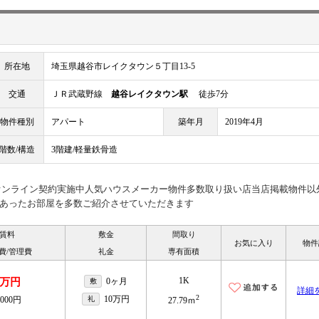
所在地
埼玉県越谷市レイクタウン５丁目13-5
交通
ＪＲ武蔵野線
越谷レイクタウン駅
徒歩7分
物件種別
アパート
築年月
2019年4月
階数/構造
3階建/軽量鉄骨造
見オンライン契約実施中人気ハウスメーカー物件多数取り扱い店当店掲載物件以
あったお部屋を多数ご紹介させていただきます
賃料
敷金
間取り
お気に入り
物件
費/管理費
礼金
専有面積
1K
8万円
0ヶ月
敷
詳細
2
10万円
,000円
礼
27.79ｍ