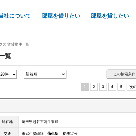
当社について
部屋を借りたい
部屋を貸したい
クス 賃貸物件一覧
一覧
この検索条件
1
2
3
4
5
次の
所在地
埼玉県越谷市蒲生東町
交通
東武伊勢崎線
蒲生駅
徒歩17分