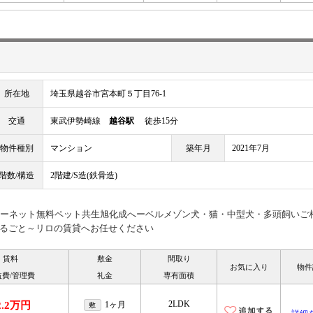
所在地
埼玉県越谷市宮本町５丁目76-1
交通
東武伊勢崎線
越谷駅
徒歩15分
物件種別
マンション
築年月
2021年7月
階数/構造
2階建/S造(鉄骨造)
ターネット無料ペット共生旭化成へーベルメゾン犬・猫・中型犬・多頭飼いご
るごと～リロの賃貸へお任せください
賃料
敷金
間取り
お気に入り
物件
益費/管理費
礼金
専有面積
2LDK
2.2万円
1ヶ月
敷