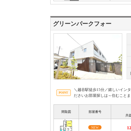
グリーンパークフォー
＼越谷駅徒歩15分／嬉しいイン
ださいお部屋探しは～住むことま
間取図
部屋番号
共
1
NEW