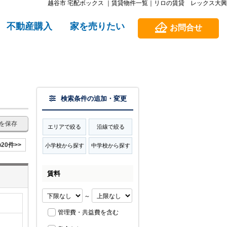
越谷市 宅配ボックス ｜賃貸物件一覧｜リロの賃貸 レックス大興
不動産購入
家を売りたい
お問合せ
検索条件の追加・変更
を保存
エリアで絞る
沿線で絞る
20件>>
小学校から探す
中学校から探す
賃料
～
管理費・共益費を含む