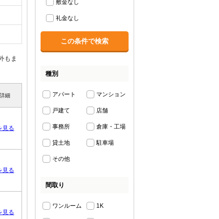
敷金なし
礼金なし
外もま
種別
アパート
マンション
詳細
戸建て
店舗
事務所
倉庫・工場
を見る
貸土地
駐車場
その他
を見る
間取り
ワンルーム
1K
を見る