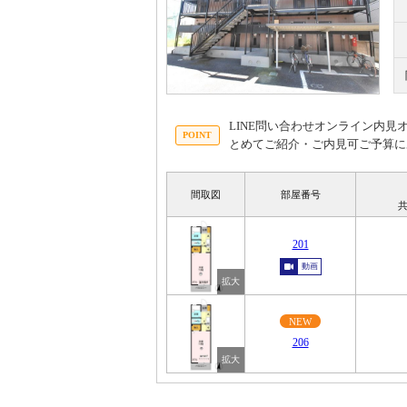
LINE問い合わせオンライン内
とめてご紹介・ご内見可ご予算に
間取図
部屋番号
共
201
動画
NEW
206