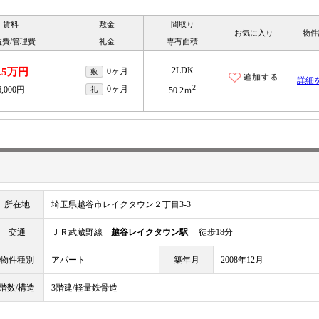
賃料
敷金
間取り
お気に入り
物件
益費/管理費
礼金
専有面積
2LDK
.5万円
0ヶ月
敷
詳細
2
0ヶ月
6,000円
礼
50.2ｍ
所在地
埼玉県越谷市レイクタウン２丁目3-3
交通
ＪＲ武蔵野線
越谷レイクタウン駅
徒歩18分
物件種別
アパート
築年月
2008年12月
階数/構造
3階建/軽量鉄骨造