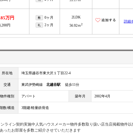
2LDK
3.85万円
0ヶ月
敷
詳細
2
2ヶ月
4,200円
礼
56.92ｍ
所在地
埼玉県越谷市東大沢１丁目22-4
交通
東武伊勢崎線
北越谷駅
徒歩11分
物件種別
アパート
築年月
2002年4月
階数/構造
3階建/軽量鉄骨造
見オンライン契約実施中人気ハウスメーカー物件多数取り扱い店当店掲載物件以
あったお部屋を多数ご紹介させていただきます