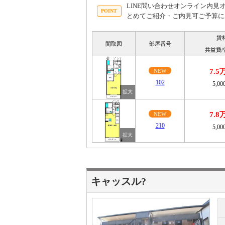
LINE問い合わせオンライン内
とめてご紹介・ご内見可ご予算に
賃
間取図
部屋番号
共益費/
7.5
NEW
102
5,0
7.8
NEW
210
5,0
キャッスル?