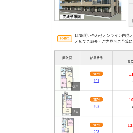
LINE問い合わせオンライン内
とめてご紹介・ご内見可ご予算に
間取図
部屋番号
共
1
NEW
101
1
NEW
102
1
NEW
203