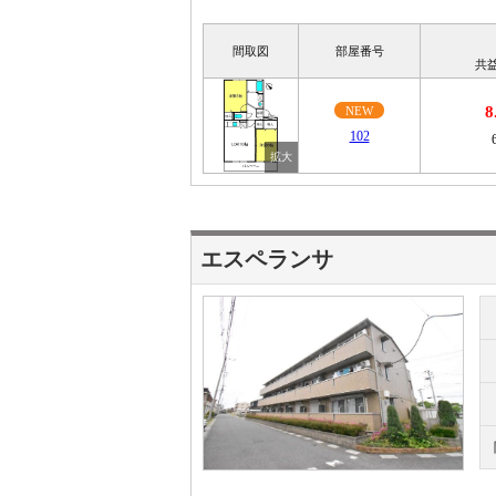
間取図
部屋番号
共
8
NEW
102
エスペランサ