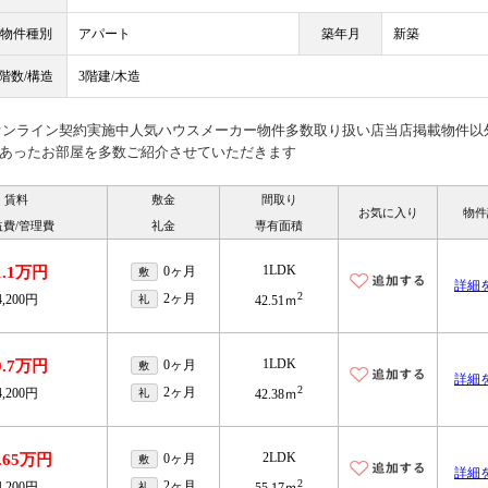
物件種別
アパート
築年月
新築
階数/構造
3階建/木造
見オンライン契約実施中人気ハウスメーカー物件多数取り扱い店当店掲載物件以
あったお部屋を多数ご紹介させていただきます
賃料
敷金
間取り
お気に入り
物件
益費/管理費
礼金
専有面積
1LDK
1.1万円
0ヶ月
敷
詳細
2
2ヶ月
4,200円
礼
42.51ｍ
1LDK
0.7万円
0ヶ月
敷
詳細
2
2ヶ月
4,200円
礼
42.38ｍ
2LDK
3.65万円
0ヶ月
敷
詳細
2
2ヶ月
4,200円
礼
55.17ｍ