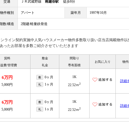
交通
ＪＲ武蔵野線
南越谷駅
徒歩8分
物件種別
アパート
築年月
1997年10月
階数/構造
2階建/軽量鉄骨造
見オンライン契約実施中人気ハウスメーカー物件多数取り扱い店当店掲載物件以
あったお部屋を多数ご紹介させていただきます
賃料
敷金
間取り
お気に入り
物件
益費/管理費
礼金
専有面積
1K
6万円
0ヶ月
敷
詳細
2
1ヶ月
5,000円
礼
22.52ｍ
1K
6万円
0ヶ月
敷
詳細
2
1ヶ月
5,000円
礼
22.52ｍ