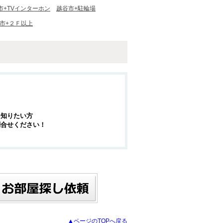
市+TVインターホン
越谷市+駐輪場
市+２Ｆ以上
を知りたい方
問合せください！
▲ページのTOPへ戻る