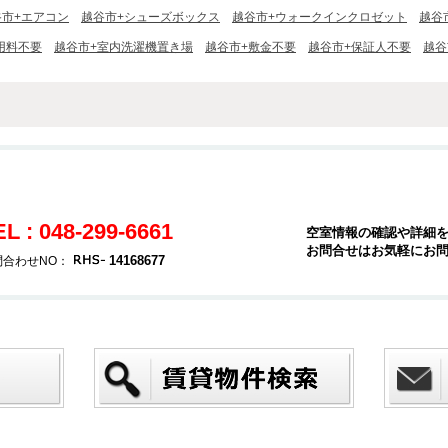
谷市+エアコン
越谷市+シューズボックス
越谷市+ウォークインクロゼット
越谷
用料不要
越谷市+室内洗濯機置き場
越谷市+敷金不要
越谷市+保証人不要
越谷
EL : 048-299-6661
空室情報の確認や詳細
お問合せはお気軽にお
14168677
問合わせNO：