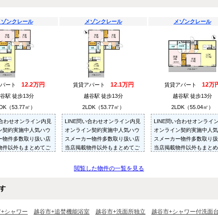
メゾンクレール
メゾンクレール
メゾンクレール
12.2万円
12.1万円
12万
アパート
賃貸アパート
賃貸アパート
谷駅 徒歩13分
越谷駅 徒歩13分
越谷駅 徒歩13分
DK（53.77㎡）
2LDK（53.77㎡）
2LDK（55.04㎡）
い合わせオンライン内見
LINE問い合わせオンライン内見
LINE問い合わせオンライ
ン契約実施中人気ハウ
オンライン契約実施中人気ハウ
オンライン契約実施中人気
ー物件多数取り扱い店
スメーカー物件多数取り扱い店
スメーカー物件多数取り扱
物件以外もまとめてご
当店掲載物件以外もまとめてご
当店掲載物件以外もまとめ
内見可ご予算にあった
紹介・ご内見可ご予算にあった
紹介・ご内見可ご予算にあ
多数ご紹介させていた
お部屋を多数ご紹介させていた
お部屋を多数ご紹介させて
閲覧した物件の一覧を見る
だきます
だきます
す
市+シャワー
越谷市+追焚機能浴室
越谷市+洗面所独立
越谷市+シャワー付洗面