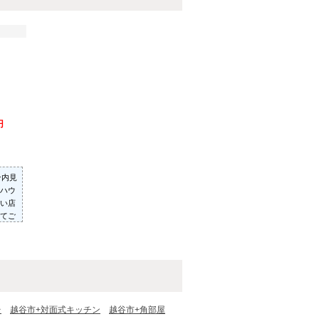
円
ン内見
ハウ
い店
てご
った
いた
台
越谷市+対面式キッチン
越谷市+角部屋