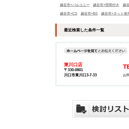
越谷市+バルコニー
越谷市+照明付き
越
越谷市+CS
越谷市+BS
越谷市+ネット使
最近検索した条件一覧
東川口店
T
〒330-0801
川口市東川口3-7-33
お