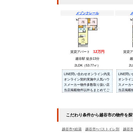
メゾンクレール
12万円
賃貸アパート
賃貸
越谷駅 徒歩13分
越
2LDK（53.77㎡）
2L
LINE問い合わせオンライン内見
LINE問
オンライン契約実施中人気ハウ
オンライ
スメーカー物件多数取り扱い店
スメーカ
当店掲載物件以外もまとめてご
当店掲載
紹介・ご内見可ご予算にあった
紹介・ご
お部屋を多数ご紹介させていた
お部屋を
だきます
だきます
こだわり条件から越谷市の物件を探
越谷市+給湯
越谷市+バストイレ別
越谷