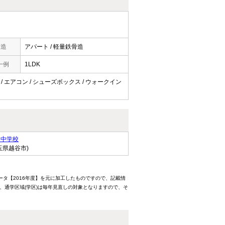
構造
アパート / 軽量鉄骨造
一例
1LDK
き / エアコン / シューズボックス / ウォークイン
進中学校
玉県越谷市)
ータ【2016年度】を元に加工したものですので、記載情
、通学区域(学区)は毎年見直しの対象となりますので、そ