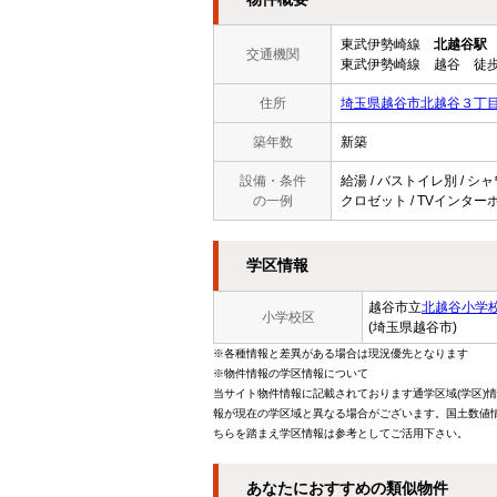
東武伊勢崎線
北越谷駅
交通機関
東武伊勢崎線 越谷 徒歩
住所
埼玉県越谷市北越谷３丁
築年数
新築
設備・条件
給湯 / バストイレ別 / シ
の一例
クロゼット / TVインターホン
学区情報
越谷市立
北越谷小学
小学校区
(埼玉県越谷市)
※各種情報と差異がある場合は現況優先となります
※物件情報の学区情報について
当サイト物件情報に記載されております通学区域(学区)
報が現在の学区域と異なる場合がございます。国土数値情
ちらを踏まえ学区情報は参考としてご活用下さい。
あなたにおすすめの類似物件