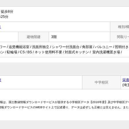
徒歩8分
25分
目
種別/
建物階建
3階
間取り
ャワー / 追焚機能浴室 / 洗面所独立 / シャワー付洗面台 / 角部屋 / バルコニー / 照明付
 / 駐輪場 / CS / BS / ネット使用料不要 / 対面式キッチン / 室内洗濯機置き場 /
校
栄
中学校区
(埼
情報は、国土数値情報ダウンロードサービスが提供する小学校区データ【2016年度】及び中学校区デ
報ダウンロードサービスのWEBサイト上で記述通り、データは必ずしも正確とは言えません。また