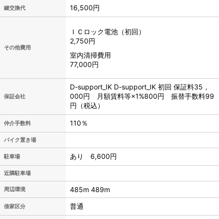
16,500円
鍵交換代
ＩＣロック電池（初回）
2,750円
その他費用
室内清掃費用
77,000円
D-support_IK D-support_IK 初回 保証料35，
000円 月額賃料等×1%800円 振替手数料99
保証会社
円（税込）
110％
仲介手数料
バイク置き場
あり 6,600円
駐車場
近隣駐車場
485m 489m
周辺環境
普通
借家区分