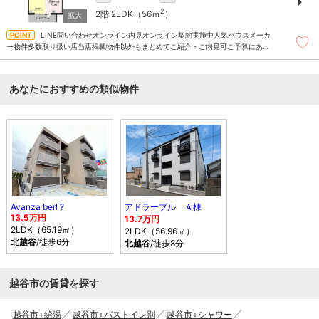
2
2階
2LDK（56ｍ
）
LINE問い合わせオンライン内見オンライン契約実施中人気ハウスメーカ
ー物件多数取り扱い店当店掲載物件以外もまとめてご紹介・ご内見可ご予算にあっ
たお部屋を多数ご紹介させていただきます
あなたにおすすめの類似物件
Avanza berl ?
アドラーブル Ａ棟
13.5万円
13.7万円
2LDK（65.19㎡）
2LDK（56.96㎡）
北越谷
/徒歩6分
北越谷
/徒歩8分
越谷市の賃貸を探す
越谷市+給湯
越谷市+バストイレ別
越谷市+シャワー