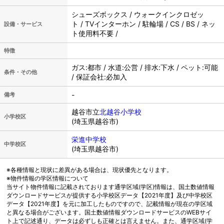
シューズボックス / ウォークインクロゼッ
ト / TVインターホン / 駐輪場 / CS / BS / ネッ
設備・サービス
ト使用料不要 /
特徴
ガス:都市 / 水道:公営 / 排水:下水 / ペット:可能
条件・その他
/ 保証会社:必加入
-
備考
越谷市立
北越谷小学校
小学校区
(埼玉県越谷市)
栄進中学校
中学校区
(埼玉県越谷市)
※各種情報と現状に差異がある場合は、現状優先となります。
※物件情報の学区情報について
当サイト物件情報に記載されております通学区域(学区)情報は、国土数値情報
ダウンロードサービスが提供する小学校区データ【2021年度】及び中学校区
データ【2021年度】を元に加工したものですので、記載情報が現在の学区域
と異なる場合がございます。国土数値情報ダウンロードサービスのWEBサイ
ト上で記述通り、データは必ずしも正確とは言えません。また、通学区域(学