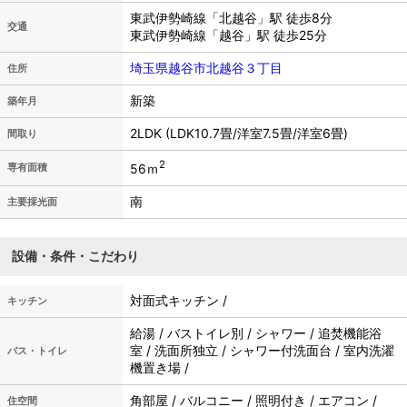
東武伊勢崎線「北越谷」駅 徒歩8分
交通
東武伊勢崎線「越谷」駅 徒歩25分
埼玉県越谷市北越谷３丁目
住所
新築
築年月
2LDK (LDK10.7畳/洋室7.5畳/洋室6畳)
間取り
2
56ｍ
専有面積
南
主要採光面
設備・条件・こだわり
対面式キッチン /
キッチン
給湯 / バストイレ別 / シャワー / 追焚機能浴
室 / 洗面所独立 / シャワー付洗面台 / 室内洗濯
バス・トイレ
機置き場 /
角部屋 / バルコニー / 照明付き / エアコン /
住空間