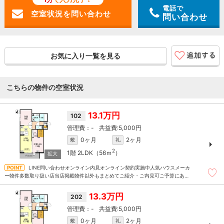
電話で
問い合わせ
お気に入り一覧を見る
こちらの物件の空室状況
13.1万円
102
-
5,000円
0ヶ月
2ヶ月
敷
礼
2
1階
2LDK（56ｍ
）
LINE問い合わせオンライン内見オンライン契約実施中人気ハウスメーカ
ー物件多数取り扱い店当店掲載物件以外もまとめてご紹介・ご内見可ご予算にあっ
たお部屋を多数ご紹介させていただきます
13.3万円
202
-
5,000円
0ヶ月
2ヶ月
敷
礼