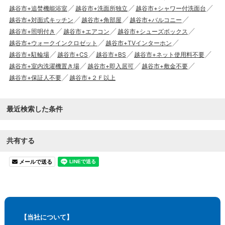
越谷市+追焚機能浴室
越谷市+洗面所独立
越谷市+シャワー付洗面台
越谷市+対面式キッチン
越谷市+角部屋
越谷市+バルコニー
越谷市+照明付き
越谷市+エアコン
越谷市+シューズボックス
越谷市+ウォークインクロゼット
越谷市+TVインターホン
越谷市+駐輪場
越谷市+CS
越谷市+BS
越谷市+ネット使用料不要
越谷市+室内洗濯機置き場
越谷市+即入居可
越谷市+敷金不要
越谷市+保証人不要
越谷市+２Ｆ以上
最近検索した条件
共有する
メールで送る
【当社について】