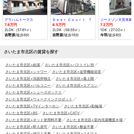
グラハムトーマス
Ｄｅａｒ Ｃｏｕｒｔ ?
ジーメゾン大宮本郷
7.6万円
8.5万円
7.2万円
2LDK（57.61㎡）
2LDK（59.55㎡）
1DK（27.02㎡）
吉野原
/徒歩9分
吉野原
/徒歩16分
今羽
/徒歩8分
さいたま市北区の賃貸を探す
さいたま市北区+給湯
さいたま市北区+バストイレ別
さいたま市北区+シャワー
さいたま市北区+追焚機能浴室
さいたま市北区+洗面所独立
さいたま市北区+最上階
さいたま市北区+バルコニー
さいたま市北区+エアコン
さいたま市北区+シューズボックス
さいたま市北区+ウォークインクロゼット
さいたま市北区+TVインターホン
さいたま市北区+駐輪場
さいたま市北区+BS
さいたま市北区+CATV
さいたま市北区+ネット使用料不要
さいたま市北区+室内洗濯機置き場
さいたま市北区+即入居可
さいたま市北区+敷金不要
さいたま市北区+保証人不要
さいたま市北区+２Ｆ以上