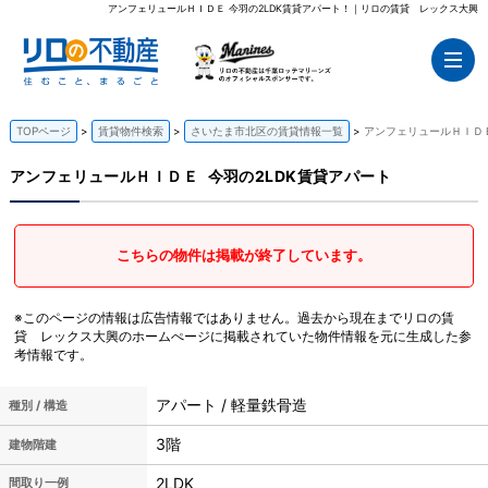
アンフェリュールＨＩＤＥ 今羽の2LDK賃貸アパート！｜リロの賃貸 レックス大興
TOPページ
賃貸物件検索
さいたま市北区の賃貸情報一覧
アンフェリュールＨＩＤＥ
アンフェリュールＨＩＤＥ
今羽の2LDK賃貸アパート
こちらの物件は掲載が終了しています。
※このページの情報は広告情報ではありません。過去から現在までリロの賃
貸 レックス大興のホームぺージに掲載されていた物件情報を元に生成した参
考情報です。
アパート / 軽量鉄骨造
種別 / 構造
3階
建物階建
2LDK
間取り一例