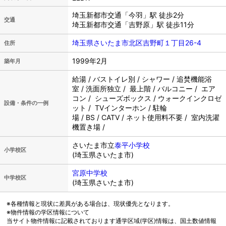
埼玉新都市交通「今羽」駅 徒歩2分
交通
埼玉新都市交通「吉野原」駅 徒歩11分
埼玉県さいたま市北区吉野町１丁目26-4
住所
1999年2月
築年月
給湯 / バストイレ別 / シャワー / 追焚機能浴
室 / 洗面所独立 / 最上階 / バルコニー / エア
コン / シューズボックス / ウォークインクロゼ
設備・条件の一例
ット / TVインターホン / 駐輪
場 / BS / CATV / ネット使用料不要 / 室内洗濯
機置き場 /
さいたま市立
泰平小学校
小学校区
(埼玉県さいたま市)
宮原中学校
中学校区
(埼玉県さいたま市)
※各種情報と現状に差異がある場合は、現状優先となります。
※物件情報の学区情報について
当サイト物件情報に記載されております通学区域(学区)情報は、国土数値情報