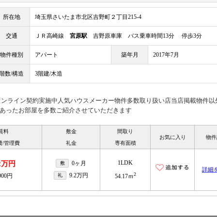
所在地
埼玉県さいたま市北区吉野町２丁目215-4
交通
ＪＲ高崎線
宮原駅
吉野原車庫 バス乗車時間13分 停歩3分
物件種別
アパート
築年月
2017年7月
階数/構造
3階建/木造
見オンライン契約実施中人気ハウスメーカー物件多数取り扱い店当店掲載物件以
あったお部屋を多数ご紹介させていただきます
賃料
敷金
間取り
お気に入り
物件
費/管理費
礼金
専有面積
1LDK
.2万円
0ヶ月
敷
詳細
2
9.2万円
900円
礼
54.17ｍ