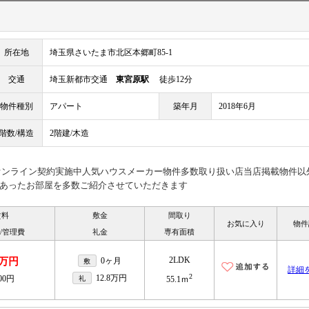
所在地
埼玉県さいたま市北区本郷町85-1
交通
埼玉新都市交通
東宮原駅
徒歩12分
物件種別
アパート
築年月
2018年6月
階数/構造
2階建/木造
見オンライン契約実施中人気ハウスメーカー物件多数取り扱い店当店掲載物件以
あったお部屋を多数ご紹介させていただきます
賃料
敷金
間取り
お気に入り
物件
/管理費
礼金
専有面積
2LDK
8万円
0ヶ月
敷
詳細
2
12.8万円
300円
礼
55.1ｍ