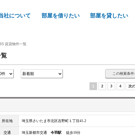
当社について
部屋を借りたい
部屋を貸したい
BS 賃貸物件一覧
一覧
この検索条件
1
2
3
4
次の
所在地
埼玉県さいたま市北区吉野町１丁目41-2
交通
埼玉新都市交通
今羽駅
徒歩10分