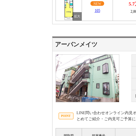
5.
NEW
105
2,
アーバンメイツ
LINE問い合わせオンライン内
とめてご紹介・ご内見可ご予算に
間取図
部屋番号