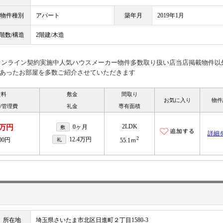
物件種別
アパート
築年月
2019年1月
階数/構造
2階建/木造
見オンライン契約実施中人気ハウスメーカー物件多数取り扱い店当店掲載物件以
あったお部屋を多数ご紹介させていただきます
賃料
敷金
間取り
お気に入り
物件
/管理費
礼金
専有面積
2LDK
4万円
0ヶ月
敷
詳細
2
12.4万円
300円
礼
55.1ｍ
所在地
埼玉県さいたま市北区日進町２丁目1580-3