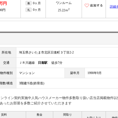
ワンルーム
7万円
0ヶ月
敷
詳細
2
0ヶ月
800円
礼
25.22ｍ
所在地
埼玉県さいたま市北区日進町３丁目2-2
交通
ＪＲ川越線
日進駅
徒歩7分
物件種別
マンション
築年月
1990年9月
階数/構造
3階建/S造(鉄骨造)
見オンライン契約実施中人気ハウスメーカー物件多数取り扱い店当店掲載物件以
あったお部屋を多数ご紹介させていただきます
賃料
敷金
間取り
お気に入り
物件