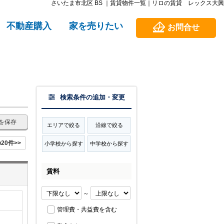
さいたま市北区 BS ｜賃貸物件一覧｜リロの賃貸 レックス大興
不動産購入
家を売りたい
お問合せ
検索条件の追加・変更
を保存
エリアで絞る
沿線で絞る
20件>>
小学校から探す
中学校から探す
賃料
～
管理費・共益費を含む