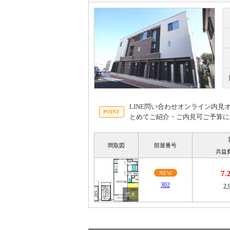
LINE問い合わせオンライン内
とめてご紹介・ご内見可ご予算に
間取図
部屋番号
共益
7
NEW
302
2,