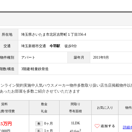
所在地
埼玉県さいたま市北区吉野町１丁目356-4
交通
埼玉新都市交通
今羽駅
徒歩9分
物件種別
アパート
築年月
2011年9月
階数/構造
3階建/軽量鉄骨造
見オンライン契約実施中人気ハウスメーカー物件多数取り扱い店当店掲載物件以
あったお部屋を多数ご紹介させていただきます
賃料
敷金
間取り
お気に入り
物件
益費/管理費
礼金
専有面積
1LDK
.5万円
0ヶ月
敷
詳細
2
1ヶ月
7,000円
礼
43.6ｍ