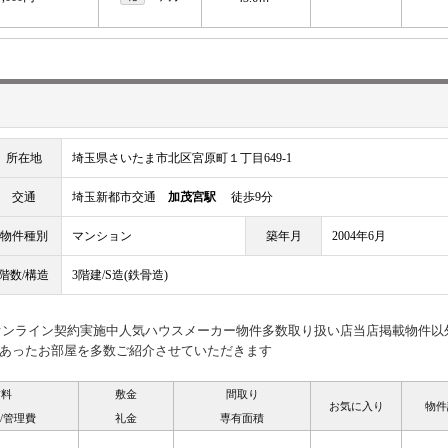
所在地
埼玉県さいたま市北区宮原町１丁目649-1
交通
埼玉新都市交通
加茂宮駅
徒歩9分
物件種別
マンション
築年月
2004年6月
階数/構造
3階建/S造(鉄骨造)
見オンライン契約実施中人気ハウスメーカー物件多数取り扱い店当店掲載物件以
あったお部屋を多数ご紹介させていただきます
賃料
敷金
間取り
お気に入り
物件
/管理費
礼金
専有面積