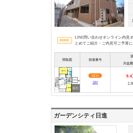
LINE問い合わせオンライン内
とめてご紹介・ご内見可ご予算に
間取図
部屋番号
共益費
9.
NEW
201
2,
ガーデンシティ日進