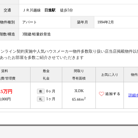
交通
ＪＲ川越線
日進駅
徒歩5分
物件種別
アパート
築年月
1994年2月
階数/構造
3階建/軽量鉄骨造
見オンライン契約実施中人気ハウスメーカー物件多数取り扱い店当店掲載物件以
あったお部屋を多数ご紹介させていただきます
賃料
敷金
間取り
お気に入り
物件
益費/管理費
礼金
専有面積
3LDK
.5万円
0ヶ月
敷
詳細
2
1ヶ月
8,000円
礼
65.44ｍ