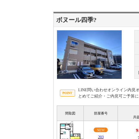
ボヌール四季?
LINE問い合わせオンライン内
とめてご紹介・ご内見可ご予算に
間取図
部屋番号
共
9
NEW
203