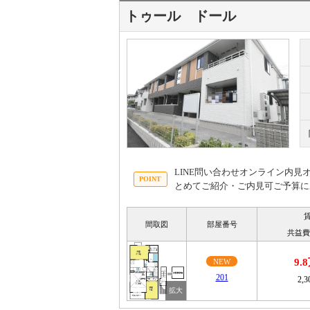
トゥール ドール
LINE問い合わせオンライン内
とめてご紹介・ご内見可ご予算に
間取図
部屋番号
共益費
9.
NEW
201
2,