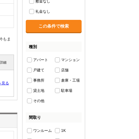
敷金なし
礼金なし
外もま
種別
アパート
マンション
詳細
戸建て
店舗
事務所
倉庫・工場
を見る
貸土地
駐車場
その他
間取り
ワンルーム
1K