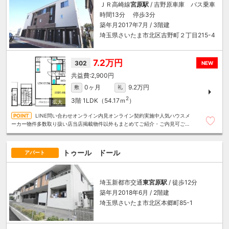
ＪＲ高崎線
宮原駅
/ 吉野原車庫 バス乗車
時間13分 停歩3分
築年月2017年7月 / 3階建
埼玉県さいたま市北区吉野町２丁目215-4
7.2万円
302
NEW
2,900円
0ヶ月
9.2万円
敷
礼
2
3階
1LDK（54.17ｍ
）
LINE問い合わせオンライン内見オンライン契約実施中人気ハウスメ
ーカー物件多数取り扱い店当店掲載物件以外もまとめてご紹介・ご内見可ご予
算にあったお部屋を多数ご紹介させていただきます
トゥール ドール
アパート
埼玉新都市交通
東宮原駅
/ 徒歩12分
築年月2018年6月 / 2階建
埼玉県さいたま市北区本郷町85-1