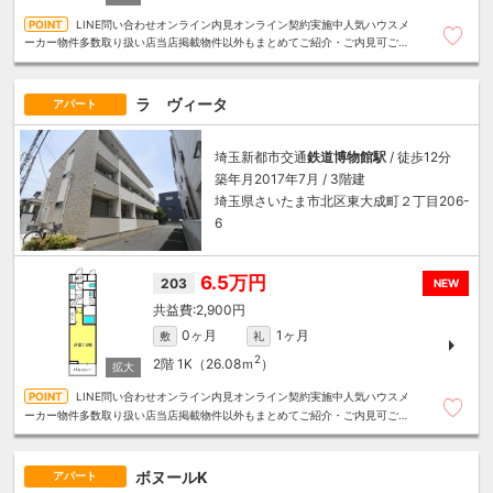
LINE問い合わせオンライン内見オンライン契約実施中人気ハウスメ
ーカー物件多数取り扱い店当店掲載物件以外もまとめてご紹介・ご内見可ご予
算にあったお部屋を多数ご紹介させていただきます
ラ ヴィータ
アパート
埼玉新都市交通
鉄道博物館駅
/ 徒歩12分
築年月2017年7月 / 3階建
埼玉県さいたま市北区東大成町２丁目206-
6
6.5万円
203
NEW
2,900円
0ヶ月
1ヶ月
敷
礼
2
2階
1K（26.08ｍ
）
LINE問い合わせオンライン内見オンライン契約実施中人気ハウスメ
ーカー物件多数取り扱い店当店掲載物件以外もまとめてご紹介・ご内見可ご予
算にあったお部屋を多数ご紹介させていただきます
ボヌールK
アパート