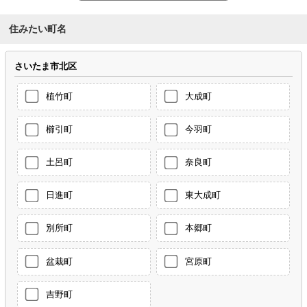
住みたい町名
さいたま市北区
植竹町
大成町
櫛引町
今羽町
土呂町
奈良町
日進町
東大成町
別所町
本郷町
盆栽町
宮原町
吉野町