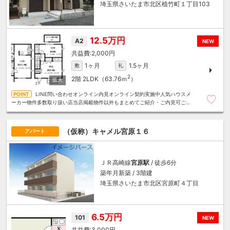
埼玉県さいたま市北区植竹町１丁目103
12.5万円
A2
NEW
2,000円
1ヶ月
1.5ヶ月
敷
礼
2
2階
2LDK（63.76ｍ
）
LINE問い合わせオンライン内見オンライン契約実施中人気ハウスメ
ーカー物件多数取り扱い店当店掲載物件以外もまとめてご紹介・ご内見可ご予
算にあったお部屋を多数ご紹介させていただきます
（仮称）キャメル宮原１６
アパート
ＪＲ高崎線
宮原駅
/ 徒歩6分
築年月新築 / 3階建
埼玉県さいたま市北区宮原町４丁目
6.5万円
101
NEW
3,000円