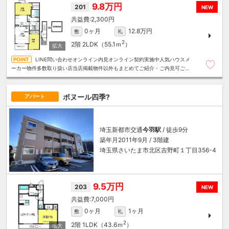
9.8万円
201
NEW
2,300円
0ヶ月
12.8万円
敷
礼
2
2階
2LDK（55.1ｍ
）
LINE問い合わせオンライン内見オンライン契約実施中人気ハウスメ
ーカー物件多数取り扱い店当店掲載物件以外もまとめてご紹介・ご内見可ご予
算にあったお部屋を多数ご紹介させていただきます
ボヌール四季?
アパート
埼玉新都市交通
今羽駅
/ 徒歩9分
築年月2011年9月 / 3階建
埼玉県さいたま市北区吉野町１丁目356-4
9.5万円
203
NEW
7,000円
0ヶ月
1ヶ月
敷
礼
2
2階
1LDK（43.6ｍ
）