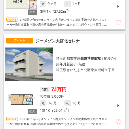
0ヶ月
1ヶ月
敷
礼
2
3階
1K（27.52ｍ
）
LINE問い合わせオンライン内見オンライン契約実施中人気ハウスメ
ーカー物件多数取り扱い店当店掲載物件以外もまとめてご紹介・ご内見可ご予
算にあったお部屋を多数ご紹介させていただきます
ジーメゾン大宮北セレナ
アパート
埼玉新都市交通
鉄道博物館駅
/ 徒歩7分
築年月新築 / 3階建
埼玉県さいたま市北区東大成町１丁目
7.1万円
101
5,000円
0ヶ月
1ヶ月
敷
礼
2
1階
1K（25.01ｍ
）
LINE問い合わせオンライン内見オンライン契約実施中人気ハウスメ
ーカー物件多数取り扱い店当店掲載物件以外もまとめてご紹介・ご内見可ご予
算にあったお部屋を多数ご紹介させていただきます