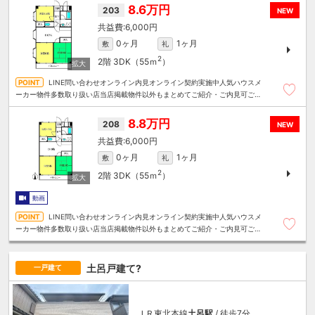
8.6万円
203
NEW
6,000円
0ヶ月
1ヶ月
敷
礼
2
2階
3DK（55ｍ
）
LINE問い合わせオンライン内見オンライン契約実施中人気ハウスメ
ーカー物件多数取り扱い店当店掲載物件以外もまとめてご紹介・ご内見可ご予
算にあったお部屋を多数ご紹介させていただきます
8.8万円
208
NEW
6,000円
0ヶ月
1ヶ月
敷
礼
2
2階
3DK（55ｍ
）
動画
LINE問い合わせオンライン内見オンライン契約実施中人気ハウスメ
ーカー物件多数取り扱い店当店掲載物件以外もまとめてご紹介・ご内見可ご予
算にあったお部屋を多数ご紹介させていただきます
土呂戸建て?
一戸建て
ＪＲ東北本線
土呂駅
/ 徒歩7分