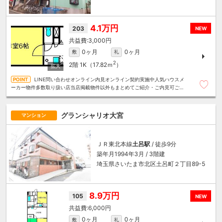
4.1万円
203
NEW
3,000円
0ヶ月
0ヶ月
敷
礼
2
2階
1K（17.82ｍ
）
LINE問い合わせオンライン内見オンライン契約実施中人気ハウスメ
ーカー物件多数取り扱い店当店掲載物件以外もまとめてご紹介・ご内見可ご予
算にあったお部屋を多数ご紹介させていただきます
グランシャリオ大宮
マンション
ＪＲ東北本線
土呂駅
/ 徒歩9分
築年月1994年3月 / 3階建
埼玉県さいたま市北区土呂町２丁目89-5
8.9万円
105
NEW
6,000円
0ヶ月
0ヶ月
敷
礼