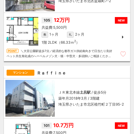
埼玉県さいたま市北区盆栽町7-2
12万円
105
NEW
5,500円
1ヶ月
2ヶ月
敷
礼
2
1階
2LDK（66.33ｍ
）
＼大宮公園駅徒歩7分／経済的な都市ガス供給南向きで日当たり良好
ペット共生旭化成のへーベルメゾン犬・猫・中型犬・多頭飼いご相談ください
～住むことまるごと～リロの賃貸へお任せください
Ｒａｆｆｉｎｅ
マンション
ＪＲ東北本線
土呂駅
/ 徒歩5分
築年月2018年3月 / 3階建
埼玉県さいたま市北区植竹町２丁目95-2
10.7万円
101
NEW
7,500円