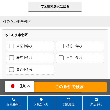
住みたい中学校区
さいたま市北区
宮原中学校
植竹中学校
泰平中学校
土呂中学校
日進中学校
JA
295
件
住みたい沿線
お部屋探し
お気に入り
閲覧履歴
来店予約