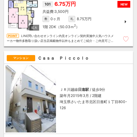
6.75万円
101
NEW
3,500円
0ヶ月
8.75万円
敷
礼
2
1階
2DK（50.03ｍ
）
LINE問い合わせオンライン内見オンライン契約実施中人気ハウスメ
ーカー物件多数取り扱い店当店掲載物件以外もまとめてご紹介・ご内見可ご予
算にあったお部屋を多数ご紹介させていただきます
Ｃａｓａ Ｐｉｃｃｏｌｏ
マンション
ＪＲ川越線
日進駅
/ 徒歩9分
築年月2015年3月 / 2階建
埼玉県さいたま市北区日進町１丁目800-
126