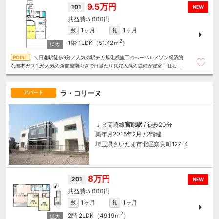
9.5万円
101
NEW
5,000円
1ヶ月
1ヶ月
敷
礼
2
1階
1LDK（51.42ｍ
）
＼日進駅徒歩9分／人気の駅チカ旭化成施工のへーベルメゾン経済的
な都市ガス供給人気の角部屋南向きで日当たり良好人気の設備が豊富～住むこ
とまるごと～リロの賃貸へお任せください
ラ・コリーヌ
アパート
ＪＲ高崎線
宮原駅
/ 徒歩20分
築年月2016年2月 / 2階建
埼玉県さいたま市北区奈良町127-4
8万円
201
NEW
5,000円
1ヶ月
1ヶ月
敷
礼
2
2階
2LDK（49.19ｍ
）