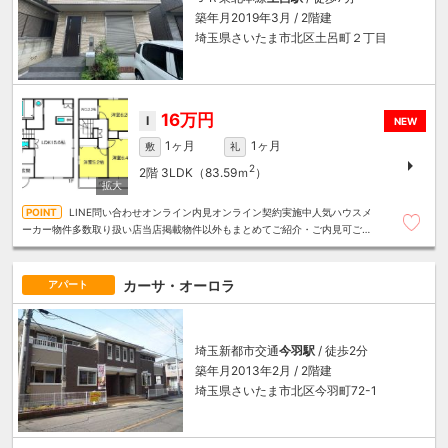
築年月2019年3月 / 2階建
埼玉県さいたま市北区土呂町２丁目
16万円
I
NEW
1ヶ月
1ヶ月
敷
礼
2
2階
3LDK（83.59ｍ
）
LINE問い合わせオンライン内見オンライン契約実施中人気ハウスメ
ーカー物件多数取り扱い店当店掲載物件以外もまとめてご紹介・ご内見可ご予
算にあったお部屋を多数ご紹介させていただきます
カーサ・オーロラ
アパート
埼玉新都市交通
今羽駅
/ 徒歩2分
築年月2013年2月 / 2階建
埼玉県さいたま市北区今羽町72-1