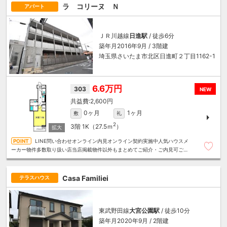
ラ コリーヌ Ｎ
アパート
ＪＲ川越線
日進駅
/ 徒歩6分
築年月2016年9月 / 3階建
埼玉県さいたま市北区日進町２丁目1162-1
6.6万円
303
NEW
2,600円
0ヶ月
1ヶ月
敷
礼
2
3階
1K（27.5ｍ
）
LINE問い合わせオンライン内見オンライン契約実施中人気ハウスメ
ーカー物件多数取り扱い店当店掲載物件以外もまとめてご紹介・ご内見可ご予
算にあったお部屋を多数ご紹介させていただきます
Casa Familiei
テラスハウス
東武野田線
大宮公園駅
/ 徒歩10分
築年月2020年9月 / 2階建