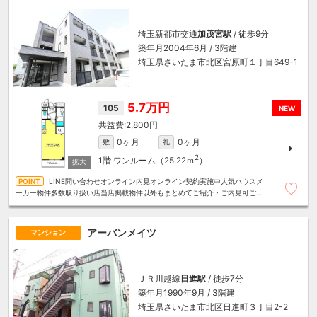
埼玉新都市交通
加茂宮駅
/ 徒歩9分
築年月2004年6月 / 3階建
埼玉県さいたま市北区宮原町１丁目649-1
5.7万円
105
NEW
2,800円
0ヶ月
0ヶ月
敷
礼
2
1階
ワンルーム（25.22ｍ
）
LINE問い合わせオンライン内見オンライン契約実施中人気ハウスメ
ーカー物件多数取り扱い店当店掲載物件以外もまとめてご紹介・ご内見可ご予
算にあったお部屋を多数ご紹介させていただきます
アーバンメイツ
マンション
ＪＲ川越線
日進駅
/ 徒歩7分
築年月1990年9月 / 3階建
埼玉県さいたま市北区日進町３丁目2-2