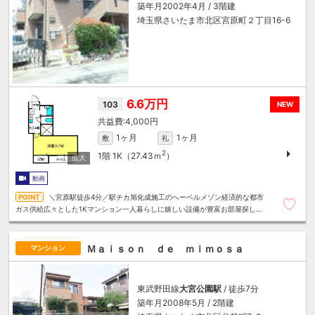
築年月2002年4月 / 3階建
埼玉県さいたま市北区宮原町２丁目16-6
6.6万円
103
NEW
4,000円
1ヶ月
1ヶ月
敷
礼
2
1階
1K（27.43ｍ
）
動画
＼宮原駅徒歩4分／駅チカ旭化成施工のへーベルメゾン経済的な都市
ガス供給広々とした1Kマンション一人暮らしに嬉しい設備が豊富お部屋探しは
～住むことまるごと～リロの賃貸へお任せください
Ｍａｉｓｏｎ ｄｅ ｍｉｍｏｓａ
マンション
東武野田線
大宮公園駅
/ 徒歩7分
築年月2008年5月 / 2階建