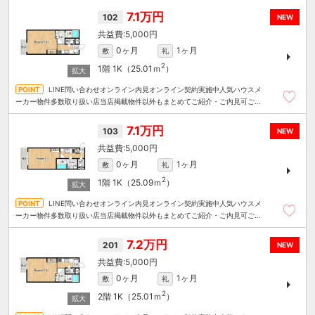
7.1万円
102
NEW
5,000円
0ヶ月
1ヶ月
敷
礼
2
1階
1K（25.01ｍ
）
LINE問い合わせオンライン内見オンライン契約実施中人気ハウスメ
ーカー物件多数取り扱い店当店掲載物件以外もまとめてご紹介・ご内見可ご予
算にあったお部屋を多数ご紹介させていただきます
7.1万円
103
NEW
5,000円
0ヶ月
1ヶ月
敷
礼
2
1階
1K（25.09ｍ
）
LINE問い合わせオンライン内見オンライン契約実施中人気ハウスメ
ーカー物件多数取り扱い店当店掲載物件以外もまとめてご紹介・ご内見可ご予
算にあったお部屋を多数ご紹介させていただきます
7.2万円
201
NEW
5,000円
0ヶ月
1ヶ月
敷
礼
2
2階
1K（25.01ｍ
）