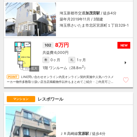
埼玉新都市交通
加茂宮駅
/ 徒歩4分
築年月2019年11月 / 3階建
埼玉県さいたま市北区宮原町１丁目329-1
8万円
102
NEW
6,000円
0ヶ月
1ヶ月
敷
礼
2
1階
ワンルーム（28.8ｍ
）
LINE問い合わせオンライン内見オンライン契約実施中人気ハウスメ
ーカー物件多数取り扱い店当店掲載物件以外もまとめてご紹介・ご内見可ご予
算にあったお部屋を多数ご紹介させていただきます
レスポワール
マンション
ＪＲ高崎線
宮原駅
/ 徒歩4分