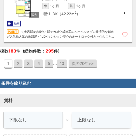
1ヶ月
1ヶ月
敷
礼
2
1階
1LDK（42.22ｍ
）
動画
＼土呂駅徒歩5分／駅チカ旭化成施工のへーベルメゾン経済的な都市
ガス供給人気の角部屋・1LDKマンション安心のオートロック付き～住むこと
まるごと～リロの賃貸へお任せください
棟数
183
件 (総物件数：
295
件)
...
1
2
3
4
5
10
次の20件>>
条件を絞り込む
賃料
～