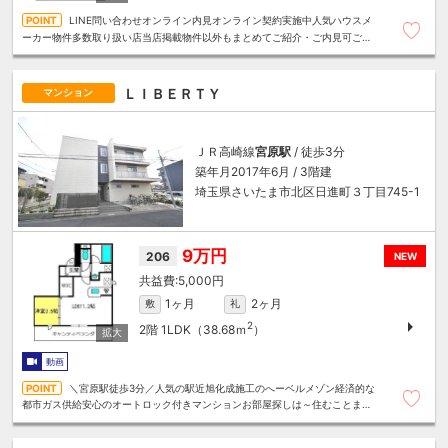
LINE問い合わせオンライン内見オンライン契約実施中人気ハウスメ
ーカー物件多数取り扱い店当店掲載物件以外もまとめてご紹介・ご内見可ご予
算にあったお部屋を多数ご紹介させていただきます
ＬＩＢＥＲＴＹ
マンション
ＪＲ高崎線
宮原駅
/ 徒歩3分
築年月2017年6月 / 3階建
埼玉県さいたま市北区日進町３丁目745-1
9万円
206
NEW
5,000円
1ヶ月
2ヶ月
敷
礼
2
2階
1LDK（38.68ｍ
）
動画
＼宮原駅徒歩3分／人気の駅近旭化成施工のへーベルメゾン経済的な
都市ガス供給安心のオートロック付きマンションお部屋探しは～住むことまる
ごと～リロの賃貸へお任せください