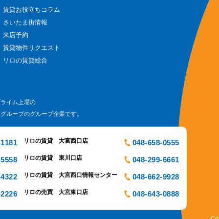
賃貸お役立ちコラム
さいたま街情報
来店予約
賃貸物件リクエスト
リロの賃貸総合
プライム上場の
ログループのグループ企業です。
リロの賃貸 大宮西口店
-1181
048-658-0555
リロの賃貸 東川口店
-5558
048-299-6661
リロの賃貸 大宮西口情報センター
-4322
048-662-9928
リロの売買 大宮東口店
-2226
048-643-0888
Co