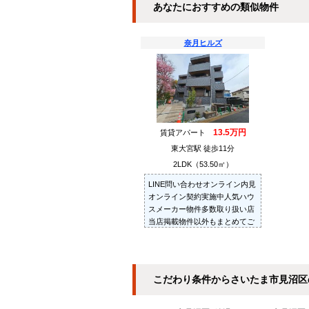
あなたにおすすめの類似物件
奈月ヒルズ
13.5万円
賃貸アパート
東大宮駅 徒歩11分
2LDK（53.50㎡）
LINE問い合わせオンライン内見
オンライン契約実施中人気ハウ
スメーカー物件多数取り扱い店
当店掲載物件以外もまとめてご
紹介・ご内見可ご予算にあった
お部屋を多数ご紹介させていた
だきます
こだわり条件からさいたま市見沼区