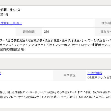
大宮駅
徒歩8分
歩8分
大宮６丁目20-1
種別/
建物階建
3階
間取り
ワー / 追焚機能浴室 / 浴室乾燥機 / 洗面所独立 / 温水洗浄便座 / シャワー付洗面台 / 
ズボックス / ウォークインクロゼット / TVインターホン / オートロック / 宅配ボックス / 
/ 室内洗濯機置き場 /
校
土呂中学校
中学校区
(埼玉県さいたま
情報は、国土数値情報ダウンロードサービスが提供する小学校区データ【2016年度】及び中学校区デ
報ダウンロードサービスのWEBサイト上で記述通り、データは必ずしも正確とは言えません。また