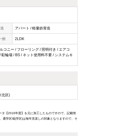
構造
アパート / 軽量鉄骨造
一例
2LDK
バルコニー / フローリング / 照明付き / エアコ
駐輪場 / BS / ネット使用料不要 / システムキ
市北区)
ータ【2016年度】を元に加工したものですので、記載情
、通学区域(学区)は毎年見直しの対象となりますので、そ