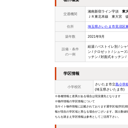
湘南新宿ライン宇須
東
交通機関
ＪＲ東北本線 東大宮 徒
住所
埼玉県さいたま市見沼区東
築年数
2021年9月
給湯 / バストイレ別 / シャ
設備・条件
ン / クロゼット / シュー
の一例
ッチン / 対面式キッチン 
学区情報
さいたま市立
島小学
小学校区
(埼玉県さいたま市)
※各種情報と差異がある場合は現況優先となります
※物件情報の学区情報について
当サイト物件情報に記載されております通学区域(学区)
報が現在の学区域と異なる場合がございます。国土数値情
ちらを踏まえ学区情報は参考としてご活用下さい。