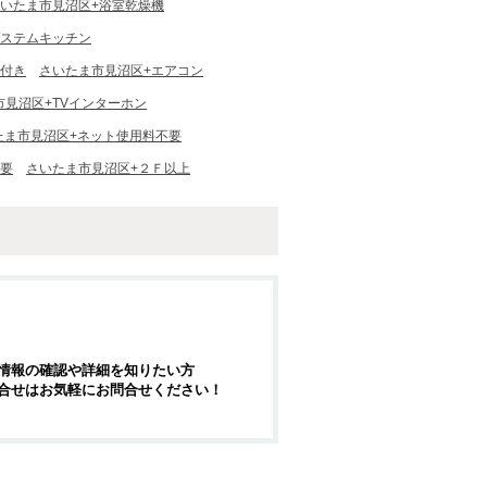
いたま市見沼区+浴室乾燥機
システムキッチン
明付き
さいたま市見沼区+エアコン
市見沼区+TVインターホン
たま市見沼区+ネット使用料不要
不要
さいたま市見沼区+２Ｆ以上
情報の確認や詳細を知りたい方
合せはお気軽にお問合せください！