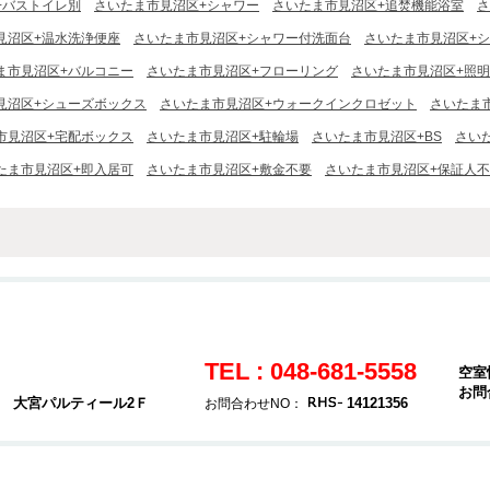
+バストイレ別
さいたま市見沼区+シャワー
さいたま市見沼区+追焚機能浴室
さ
見沼区+温水洗浄便座
さいたま市見沼区+シャワー付洗面台
さいたま市見沼区+
ま市見沼区+バルコニー
さいたま市見沼区+フローリング
さいたま市見沼区+照
見沼区+シューズボックス
さいたま市見沼区+ウォークインクロゼット
さいたま
市見沼区+宅配ボックス
さいたま市見沼区+駐輪場
さいたま市見沼区+BS
さい
たま市見沼区+即入居可
さいたま市見沼区+敷金不要
さいたま市見沼区+保証人
TEL : 048-681-5558
空室
お問
4 大宮パルティール2Ｆ
14121356
お問合わせNO：