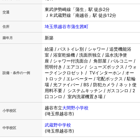
東武伊勢崎線「蒲生」駅 徒歩2分
交通
ＪＲ武蔵野線「南越谷」駅 徒歩12分
埼玉県越谷市蒲生茜町
住所
新築
築年月
給湯 / バストイレ別 / シャワー / 追焚機能浴
室 / 浴室乾燥機 / 洗面所独立 / 温水洗浄便
座 / シャワー付洗面台 / 角部屋 / バルコニー /
照明付き / エアコン / シューズボックス / ウォ
ークインクロゼット / TVインターホン / オー
設備・条件の一例
トロック / エレベーター / 宅配ボックス / 駐輪
場 / 光ファイバー / BS / 防犯カメラ / ネット使
用料不要 / システムキッチン / ガスコンロ / 2
口コンロ / 室内洗濯機置き場 /
越谷市立
大間野小学校
小学校区
(埼玉県越谷市)
武蔵野中学校
中学校区
(埼玉県越谷市)