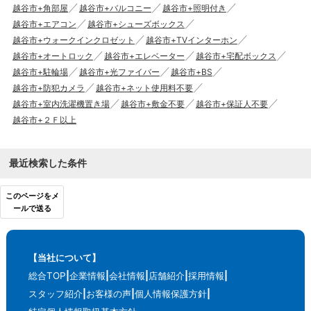
越谷市+角部屋
越谷市+バルコニー
越谷市+照明付き
越谷市+エアコン
越谷市+シューズボックス
越谷市+ウォークインクロゼット
越谷市+TVインターホン
越谷市+オートロック
越谷市+エレベーター
越谷市+宅配ボックス
越谷市+駐輪場
越谷市+光ファイバー
越谷市+BS
越谷市+防犯カメラ
越谷市+ネット使用料不要
越谷市+室内洗濯機置き場
越谷市+敷金不要
越谷市+保証人不要
越谷市+２Ｆ以上
最近検索した条件
このページをメ
ールで送る
【当社について】
総合TOP
企業情報
会社情報
店舗紹介
採用情報
スタッフ紹介
お客様の声
個人情報保護方針