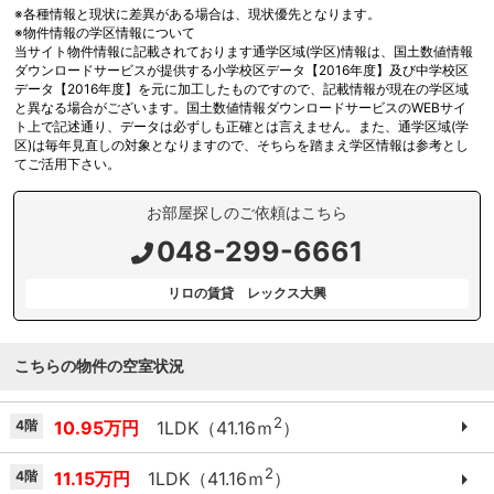
※各種情報と現状に差異がある場合は、現状優先となります。
※物件情報の学区情報について
当サイト物件情報に記載されております通学区域(学区)情報は、国土数値情報
ダウンロードサービスが提供する小学校区データ【2016年度】及び中学校区
データ【2016年度】を元に加工したものですので、記載情報が現在の学区域
と異なる場合がございます。国土数値情報ダウンロードサービスのWEBサイ
ト上で記述通り、データは必ずしも正確とは言えません。また、通学区域(学
区)は毎年見直しの対象となりますので、そちらを踏まえ学区情報は参考とし
てご活用下さい。
お部屋探しのご依頼はこちら
048-299-6661
リロの賃貸 レックス大興
こちらの物件の空室状況
2
4階
10.95万円
1LDK（41.16ｍ
）
2
4階
11.15万円
1LDK（41.16ｍ
）