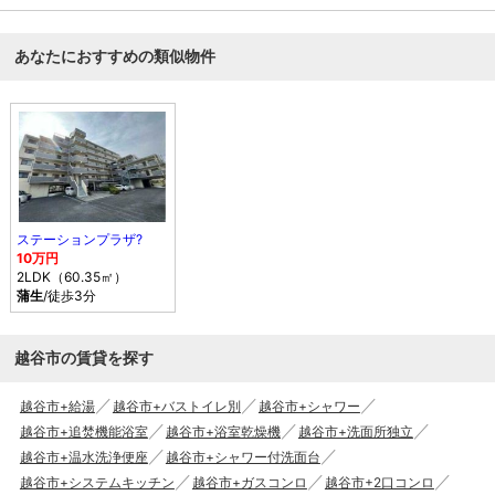
あなたにおすすめの類似物件
ステーションプラザ?
10万円
2LDK（60.35㎡）
蒲生
/徒歩3分
越谷市の賃貸を探す
越谷市+給湯
越谷市+バストイレ別
越谷市+シャワー
越谷市+追焚機能浴室
越谷市+浴室乾燥機
越谷市+洗面所独立
越谷市+温水洗浄便座
越谷市+シャワー付洗面台
越谷市+システムキッチン
越谷市+ガスコンロ
越谷市+2口コンロ