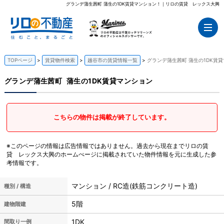
グランデ蒲生茜町 蒲生の1DK賃貸マンション！｜リロの賃貸 レックス大興
TOPページ
賃貸物件検索
越谷市の賃貸情報一覧
グランデ蒲生茜町 蒲生の1DK賃
グランデ蒲生茜町
蒲生の1DK賃貸マンション
こちらの物件は掲載が終了しています。
※このページの情報は広告情報ではありません。過去から現在までリロの賃
貸 レックス大興のホームぺージに掲載されていた物件情報を元に生成した参
考情報です。
マンション / RC造(鉄筋コンクリート造)
種別 / 構造
5階
建物階建
1DK
間取り一例