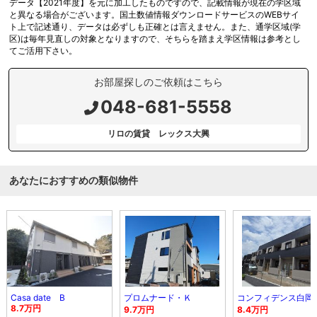
データ【2021年度】を元に加工したものですので、記載情報が現在の学区域
と異なる場合がございます。国土数値情報ダウンロードサービスのWEBサイ
ト上で記述通り、データは必ずしも正確とは言えません。また、通学区域(学
区)は毎年見直しの対象となりますので、そちらを踏まえ学区情報は参考とし
てご活用下さい。
お部屋探しのご依頼はこちら
048-681-5558
リロの賃貸 レックス大興
あなたにおすすめの類似物件
Casa date B
プロムナード・Ｋ
コンフィデンス白岡
8.7万円
9.7万円
8.4万円