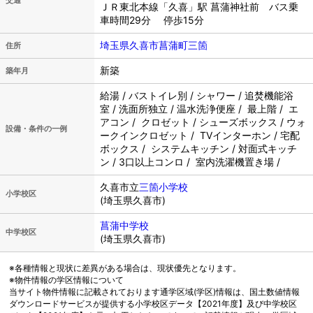
交通
ＪＲ東北本線「久喜」駅 菖蒲神社前 バス乗
車時間29分 停歩15分
埼玉県久喜市菖蒲町三箇
住所
新築
築年月
給湯 / バストイレ別 / シャワー / 追焚機能浴
室 / 洗面所独立 / 温水洗浄便座 / 最上階 / エ
アコン / クロゼット / シューズボックス / ウォ
設備・条件の一例
ークインクロゼット / TVインターホン / 宅配
ボックス / システムキッチン / 対面式キッチ
ン / 3口以上コンロ / 室内洗濯機置き場 /
久喜市立
三箇小学校
小学校区
(埼玉県久喜市)
菖蒲中学校
中学校区
(埼玉県久喜市)
※各種情報と現状に差異がある場合は、現状優先となります。
※物件情報の学区情報について
当サイト物件情報に記載されております通学区域(学区)情報は、国土数値情報
ダウンロードサービスが提供する小学校区データ【2021年度】及び中学校区