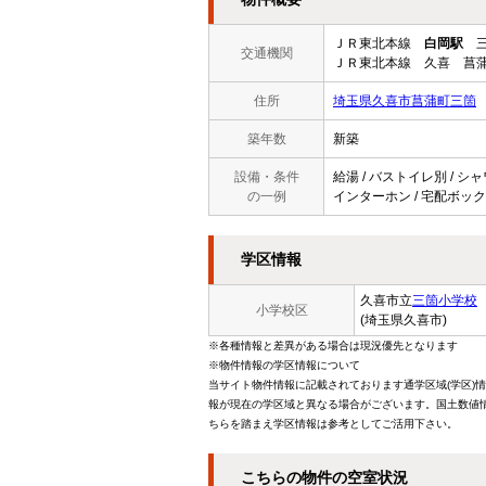
ＪＲ東北本線
白岡駅
三
交通機関
ＪＲ東北本線 久喜 菖蒲
住所
埼玉県久喜市菖蒲町三箇
築年数
新築
設備・条件
給湯 / バストイレ別 / シャ
の一例
インターホン / 宅配ボック
学区情報
久喜市立
三箇小学校
小学校区
(埼玉県久喜市)
※各種情報と差異がある場合は現況優先となります
※物件情報の学区情報について
当サイト物件情報に記載されております通学区域(学区)
報が現在の学区域と異なる場合がございます。国土数値情
ちらを踏まえ学区情報は参考としてご活用下さい。
こちらの物件の空室状況