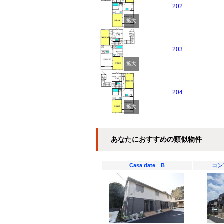
202
203
204
あなたにおすすめの類似物件
Casa date B
コン