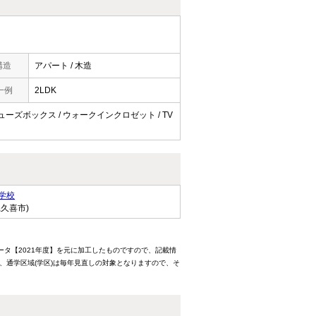
構造
アパート / 木造
一例
2LDK
 シューズボックス / ウォークインクロゼット / TV
学校
県久喜市)
ータ【2021年度】を元に加工したものですので、記載情
、通学区域(学区)は毎年見直しの対象となりますので、そ