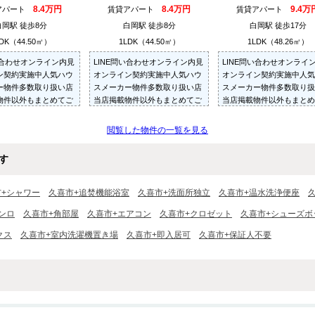
8.4万円
8.4万円
9.4万
アパート
賃貸アパート
賃貸アパート
白岡駅 徒歩8分
白岡駅 徒歩8分
白岡駅 徒歩17分
DK（44.50㎡）
1LDK（44.50㎡）
1LDK（48.26㎡）
い合わせオンライン内見
LINE問い合わせオンライン内見
LINE問い合わせオンライ
ン契約実施中人気ハウ
オンライン契約実施中人気ハウ
オンライン契約実施中人気
ー物件多数取り扱い店
スメーカー物件多数取り扱い店
スメーカー物件多数取り扱
物件以外もまとめてご
当店掲載物件以外もまとめてご
当店掲載物件以外もまとめ
内見可ご予算にあった
紹介・ご内見可ご予算にあった
紹介・ご内見可ご予算にあ
多数ご紹介させていた
お部屋を多数ご紹介させていた
お部屋を多数ご紹介させて
閲覧した物件の一覧を見る
だきます
だきます
す
市+シャワー
久喜市+追焚機能浴室
久喜市+洗面所独立
久喜市+温水洗浄便座
ンロ
久喜市+角部屋
久喜市+エアコン
久喜市+クロゼット
久喜市+シューズボ
クス
久喜市+室内洗濯機置き場
久喜市+即入居可
久喜市+保証人不要