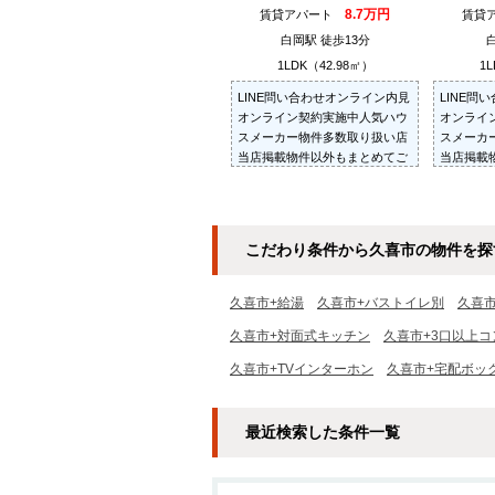
8.7万円
賃貸アパート
賃貸
白岡駅 徒歩13分
1LDK（42.98㎡）
1L
LINE問い合わせオンライン内見
LINE問
オンライン契約実施中人気ハウ
オンライ
スメーカー物件多数取り扱い店
スメーカ
当店掲載物件以外もまとめてご
当店掲載
紹介・ご内見可ご予算にあった
紹介・ご
お部屋を多数ご紹介させていた
お部屋を
だきます
だきます
こだわり条件から久喜市の物件を探
久喜市+給湯
久喜市+バストイレ別
久喜
久喜市+対面式キッチン
久喜市+3口以上コ
久喜市+TVインターホン
久喜市+宅配ボッ
最近検索した条件一覧