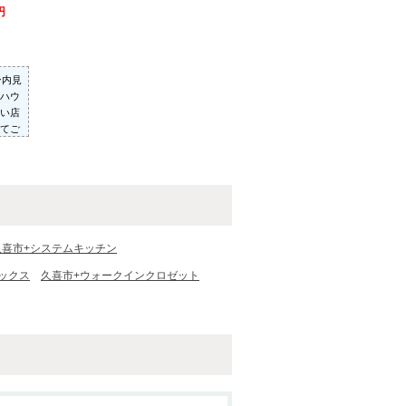
円
ン内見
ハウ
い店
てご
った
いた
久喜市+システムキッチン
ックス
久喜市+ウォークインクロゼット