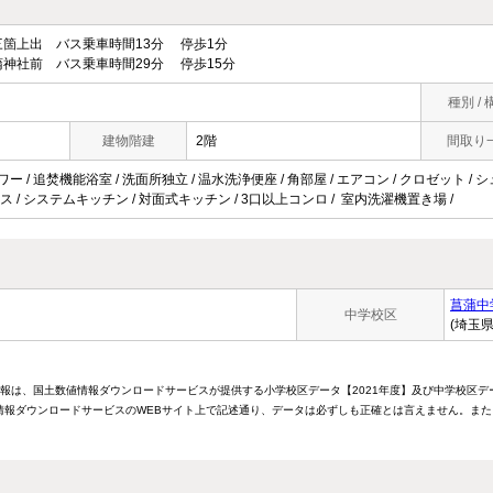
箇上出 バス乗車時間13分 停歩1分
神社前 バス乗車時間29分 停歩15分
種別 / 
建物階建
2階
間取り
ワー / 追焚機能浴室 / 洗面所独立 / 温水洗浄便座 / 角部屋 / エアコン / クロゼット /
ス / システムキッチン / 対面式キッチン / 3口以上コンロ / 室内洗濯機置き場 /
菖蒲中
中学校区
(埼玉
情報は、国土数値情報ダウンロードサービスが提供する小学校区データ【2021年度】及び中学校区デ
報ダウンロードサービスのWEBサイト上で記述通り、データは必ずしも正確とは言えません。また