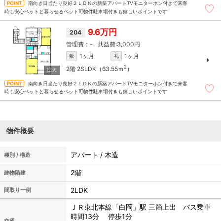
南向き日当たり良好２ＬＤＫの新築アパートTVモニターホン付きで来客
時も安心ペットと暮らせるペット可物件駐車場付きも嬉しいポイントです
9.6万円
204
-
3,000円
1ヶ月
1ヶ月
敷
礼
2
2階
2SLDK（63.55ｍ
）
南向き日当たり良好２ＬＤＫの新築アパートTVモニターホン付きで来客
時も安心ペットと暮らせるペット可物件駐車場付きも嬉しいポイントです
物件概要
アパート / 木造
種別 / 構造
2階
建物階建
2LDK
間取り一例
ＪＲ東北本線「白岡」駅 三箇上出 バス乗車
時間13分 停歩1分