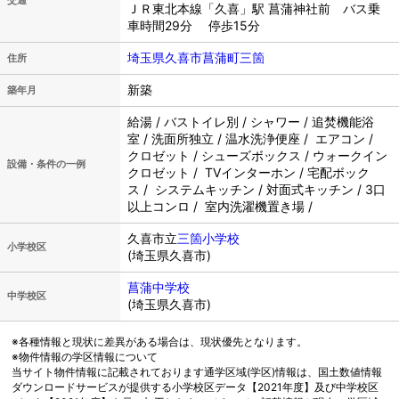
交通
ＪＲ東北本線「久喜」駅 菖蒲神社前 バス乗
車時間29分 停歩15分
埼玉県久喜市菖蒲町三箇
住所
新築
築年月
給湯 / バストイレ別 / シャワー / 追焚機能浴
室 / 洗面所独立 / 温水洗浄便座 / エアコン /
クロゼット / シューズボックス / ウォークイン
設備・条件の一例
クロゼット / TVインターホン / 宅配ボック
ス / システムキッチン / 対面式キッチン / 3口
以上コンロ / 室内洗濯機置き場 /
久喜市立
三箇小学校
小学校区
(埼玉県久喜市)
菖蒲中学校
中学校区
(埼玉県久喜市)
※各種情報と現状に差異がある場合は、現状優先となります。
※物件情報の学区情報について
当サイト物件情報に記載されております通学区域(学区)情報は、国土数値情報
ダウンロードサービスが提供する小学校区データ【2021年度】及び中学校区