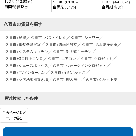
1LDK（42.98㎡）
2LDK（61.08㎡）
1LDK（44.50㎡）
白岡
/徒歩13分
白岡
/徒歩17分
白岡
/徒歩8分
久喜市の賃貸を探す
久喜市+給湯
久喜市+バストイレ別
久喜市+シャワー
久喜市+追焚機能浴室
久喜市+洗面所独立
久喜市+温水洗浄便座
久喜市+システムキッチン
久喜市+対面式キッチン
久喜市+3口以上コンロ
久喜市+エアコン
久喜市+クロゼット
久喜市+シューズボックス
久喜市+ウォークインクロゼット
久喜市+TVインターホン
久喜市+宅配ボックス
久喜市+室内洗濯機置き場
久喜市+即入居可
久喜市+保証人不要
最近検索した条件
このページをメ
ールで送る