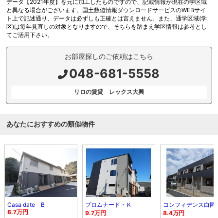
データ【2021年度】を元に加工したものですので、記載情報が現在の学区域
と異なる場合がございます。国土数値情報ダウンロードサービスのWEBサイ
ト上で記述通り、データは必ずしも正確とは言えません。また、通学区域(学
区)は毎年見直しの対象となりますので、そちらを踏まえ学区情報は参考とし
てご活用下さい。
お部屋探しのご依頼はこちら
048-681-5558
リロの賃貸 レックス大興
あなたにおすすめの類似物件
Casa date B
プロムナード・Ｋ
コンフィデンス白岡
8.7万円
9.7万円
8.4万円