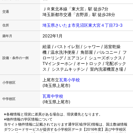
ＪＲ東北本線「東大宮」駅 徒歩7分
交通
埼玉新都市交通「吉野原」駅 徒歩28分
埼玉県さいたま市見沼区東大宮４丁目73-3
住所
2022年1月
築年月
給湯 / バストイレ別 / シャワー / 浴室乾燥
機 / 温水洗浄便座 / 角部屋 / バルコニー / フ
ローリング / エアコン / シューズボックス /
設備・条件の一例
TVインターホン / オートロック / 宅配ボック
ス / システムキッチン / 室内洗濯機置き場 /
上尾市立
瓦葺小学校
小学校区
(埼玉県上尾市)
瓦葺中学校
中学校区
(埼玉県上尾市)
※各種情報と現状に差異がある場合は、現状優先となります。
※物件情報の学区情報について
当サイト物件情報に記載されております通学区域(学区)情報は、国土数値情報
ダウンロードサービスが提供する小学校区データ【2016年度】及び中学校区