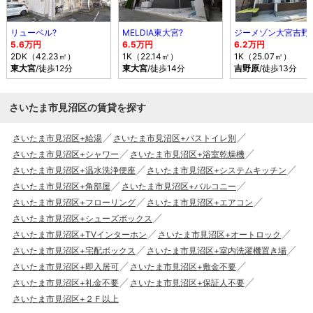
リューベル?
MELDIA東大宮?
ジーメゾン大宮吉野
5.6万円
6.5万円
6.2万円
2DK（42.23㎡）
1K（22.14㎡）
1K（25.07㎡）
東大宮
/徒歩12分
東大宮
/徒歩14分
吉野原
/徒歩13分
さいたま市見沼区の賃貸を探す
さいたま市見沼区+給湯
さいたま市見沼区+バストイレ別
さいたま市見沼区+シャワー
さいたま市見沼区+浴室乾燥機
さいたま市見沼区+温水洗浄便座
さいたま市見沼区+システムキッチン
さいたま市見沼区+角部屋
さいたま市見沼区+バルコニー
さいたま市見沼区+フローリング
さいたま市見沼区+エアコン
さいたま市見沼区+シューズボックス
さいたま市見沼区+TVインターホン
さいたま市見沼区+オートロック
さいたま市見沼区+宅配ボックス
さいたま市見沼区+室内洗濯機置き場
さいたま市見沼区+即入居可
さいたま市見沼区+敷金不要
さいたま市見沼区+礼金不要
さいたま市見沼区+保証人不要
さいたま市見沼区+２Ｆ以上