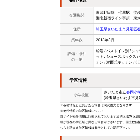
東武野田線
七里駅
徒歩
交通機関
湘南新宿ライン宇須 東大
住所
埼玉県さいたま市見沼区春岡
築年数
2018年3月
給湯 / バストイレ別 / シャ
設備・条件
ット / シューズボックス /
の一例
チン / 対面式キッチン / 
学区情報
さいたま市立
春岡小
小学校区
(埼玉県さいたま市見
※各種情報と差異がある場合は現況優先となります
※物件情報の学区情報について
当サイト物件情報に記載されております通学区域(学区)
報が現在の学区域と異なる場合がございます。国土数値情
ちらを踏まえ学区情報は参考としてご活用下さい。