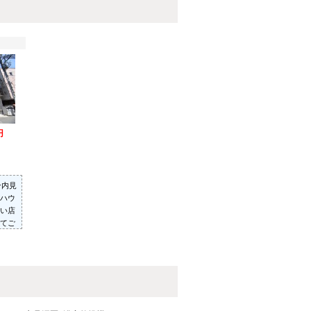
円
ン内見
ハウ
い店
てご
った
いた