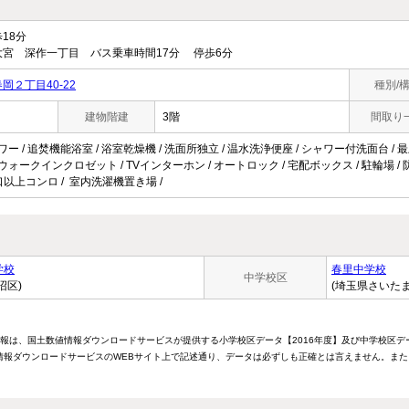
18分
宮 深作一丁目 バス乗車時間17分 停歩6分
２丁目40-22
種別/
建物階建
3階
間取り
ワー / 追焚機能浴室 / 浴室乾燥機 / 洗面所独立 / 温水洗浄便座 / シャワー付洗面台 / 最上
 ウォークインクロゼット / TVインターホン / オートロック / 宅配ボックス / 駐輪場 /
3口以上コンロ / 室内洗濯機置き場 /
学校
春里中学校
中学校区
沼区)
(埼玉県さいた
情報は、国土数値情報ダウンロードサービスが提供する小学校区データ【2016年度】及び中学校区デ
報ダウンロードサービスのWEBサイト上で記述通り、データは必ずしも正確とは言えません。また