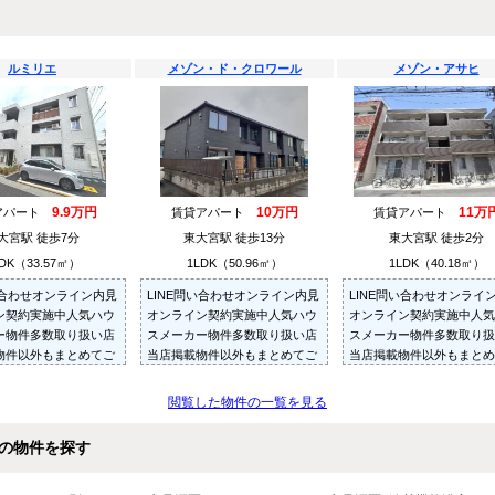
ルミリエ
メゾン・ド・クロワール
メゾン・アサヒ
9.9万円
10万円
11万
アパート
賃貸アパート
賃貸アパート
大宮駅 徒歩7分
東大宮駅 徒歩13分
東大宮駅 徒歩2分
DK（33.57㎡）
1LDK（50.96㎡）
1LDK（40.18㎡）
い合わせオンライン内見
LINE問い合わせオンライン内見
LINE問い合わせオンライ
ン契約実施中人気ハウ
オンライン契約実施中人気ハウ
オンライン契約実施中人気
ー物件多数取り扱い店
スメーカー物件多数取り扱い店
スメーカー物件多数取り扱
物件以外もまとめてご
当店掲載物件以外もまとめてご
当店掲載物件以外もまとめ
内見可ご予算にあった
紹介・ご内見可ご予算にあった
紹介・ご内見可ご予算にあ
多数ご紹介させていた
お部屋を多数ご紹介させていた
お部屋を多数ご紹介させて
閲覧した物件の一覧を見る
だきます
だきます
の物件を探す