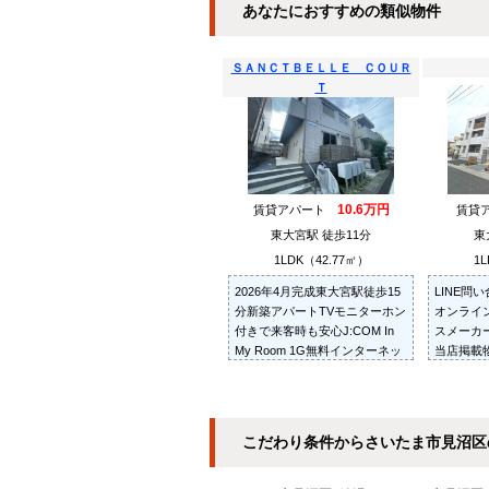
あなたにおすすめの類似物件
ＳＡＮＣＴＢＥＬＬＥ ＣＯＵＲ
Ｔ
10.6万円
賃貸アパート
賃貸
東大宮駅 徒歩11分
東
1LDK（42.77㎡）
1L
2026年4月完成東大宮駅徒歩15
LINE問
分新築アパートTVモニターホン
オンライ
付きで来客時も安心J:COM In
スメーカ
My Room 1G無料インターネッ
当店掲載
ト付き
紹介・ご
お部屋を
だきます
こだわり条件からさいたま市見沼区