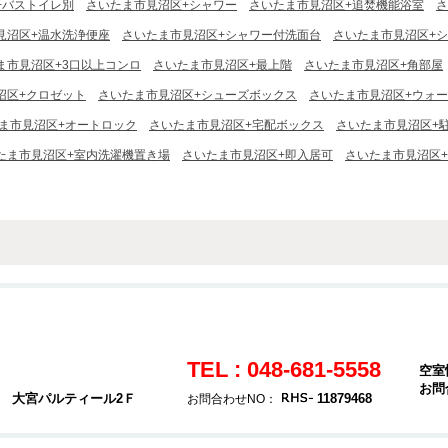
+バストイレ別
さいたま市見沼区+シャワー
さいたま市見沼区+追焚機能浴室
さ
見沼区+温水洗浄便座
さいたま市見沼区+シャワー付洗面台
さいたま市見沼区+
ま市見沼区+3口以上コンロ
さいたま市見沼区+最上階
さいたま市見沼区+角部屋
沼区+クロゼット
さいたま市見沼区+シューズボックス
さいたま市見沼区+ウォ
ま市見沼区+オートロック
さいたま市見沼区+宅配ボックス
さいたま市見沼区+
たま市見沼区+室内洗濯機置き場
さいたま市見沼区+即入居可
さいたま市見沼区
TEL : 048-681-5558
空室
お問
4 大宮パルティール2Ｆ
11879468
お問合わせNO：