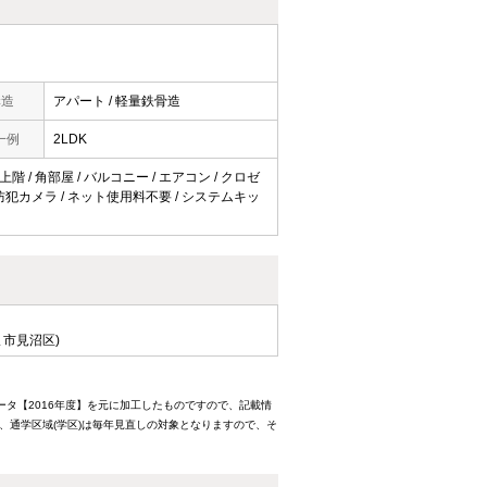
構造
アパート / 軽量鉄骨造
一例
2LDK
階 / 角部屋 / バルコニー / エアコン / クロゼ
 防犯カメラ / ネット使用料不要 / システムキッ
ま市見沼区)
ータ【2016年度】を元に加工したものですので、記載情
、通学区域(学区)は毎年見直しの対象となりますので、そ