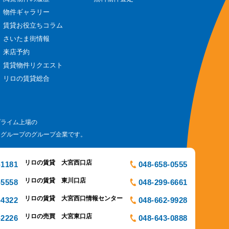
物件ギャラリー
賃貸お役立ちコラム
さいたま街情報
来店予約
賃貸物件リクエスト
リロの賃貸総合
プライム上場の
ログループのグループ企業です。
リロの賃貸 大宮西口店
-1181
048-658-0555
リロの賃貸 東川口店
-5558
048-299-6661
リロの賃貸 大宮西口情報センター
-4322
048-662-9928
リロの売買 大宮東口店
-2226
048-643-0888