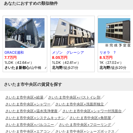
あなたにおすすめの類似物件
GRACE浦和
メゾン グレーシア
リオラ ?
7.7万円
8.05万円
8.5万円
1LDK（42.64㎡）
1LDK（42.61㎡）
1K（27.02㎡）
さいたま新都心
/山中橋 バス乗車時間20分 停歩8分
北与野
/徒歩21分
北与野
/徒歩20分
さいたま市中央区の賃貸を探す
さいたま市中央区+給湯
さいたま市中央区+バストイレ別
さいたま市中央区+シャワー
さいたま市中央区+洗面所独立
さいたま市中央区+温水洗浄便座
さいたま市中央区+シャワー付洗面台
さいたま市中央区+システムキッチン
さいたま市中央区+角部屋
さいたま市中央区+バルコニー
さいたま市中央区+フローリング
さいたま市中央区+エアコン
さいたま市中央区+シューズボックス