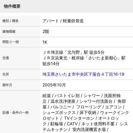
物件概要
アパート / 軽量鉄骨造
種別 / 構造
2階
建物階建
1K
間取り一例
ＪＲ埼京線「北与野」駅 徒歩5分
ＪＲ京浜東北・根岸線「さいたま新都心」駅
交通
徒歩14分
埼玉県さいたま市中央区下落合４丁目16-19
住所
2005年10月
築年月
給湯 / バストイレ別 / シャワー / 洗面所独
立 / 温水洗浄便座 / シャワー付洗面台 / 角部
屋 / バルコニー / フローリング / エアコン /
シューズボックス / 床下収納 / ウォークインク
設備・条件の一例
ロゼット / TVインターホン / オートロッ
ク / 駐輪場 / CATV / ネット使用料不要 / シス
テムキッチン / 室内洗濯機置き場 /