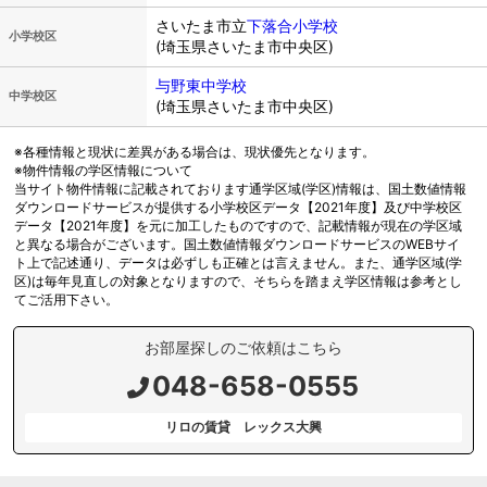
さいたま市立
下落合小学校
小学校区
(埼玉県さいたま市中央区)
与野東中学校
中学校区
(埼玉県さいたま市中央区)
※各種情報と現状に差異がある場合は、現状優先となります。
※物件情報の学区情報について
当サイト物件情報に記載されております通学区域(学区)情報は、国土数値情報
ダウンロードサービスが提供する小学校区データ【2021年度】及び中学校区
データ【2021年度】を元に加工したものですので、記載情報が現在の学区域
と異なる場合がございます。国土数値情報ダウンロードサービスのWEBサイ
ト上で記述通り、データは必ずしも正確とは言えません。また、通学区域(学
区)は毎年見直しの対象となりますので、そちらを踏まえ学区情報は参考とし
てご活用下さい。
お部屋探しのご依頼はこちら
048-658-0555
リロの賃貸 レックス大興