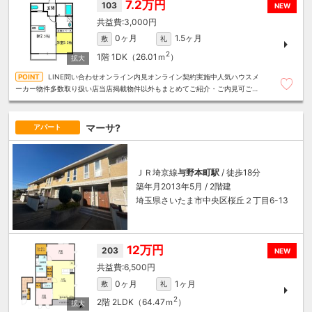
7.2万円
103
NEW
3,000円
0ヶ月
1.5ヶ月
敷
礼
2
1階
1DK（26.01ｍ
）
LINE問い合わせオンライン内見オンライン契約実施中人気ハウスメ
ーカー物件多数取り扱い店当店掲載物件以外もまとめてご紹介・ご内見可ご予
算にあったお部屋を多数ご紹介させていただきます
マーサ?
アパート
ＪＲ埼京線
与野本町駅
/ 徒歩18分
築年月2013年5月 / 2階建
埼玉県さいたま市中央区桜丘２丁目6-13
12万円
203
NEW
6,500円
0ヶ月
1ヶ月
敷
礼
2
2階
2LDK（64.47ｍ
）