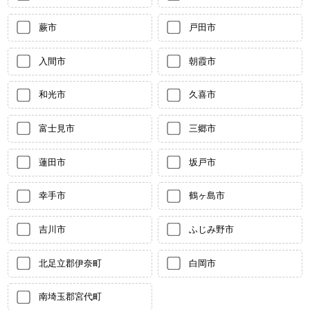
蕨市
戸田市
入間市
朝霞市
和光市
久喜市
富士見市
三郷市
蓮田市
坂戸市
幸手市
鶴ヶ島市
吉川市
ふじみ野市
北足立郡伊奈町
白岡市
南埼玉郡宮代町