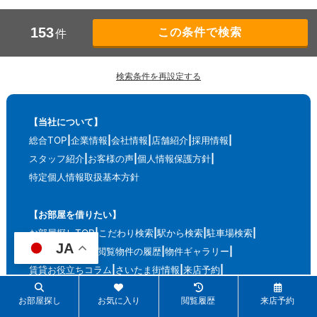
153
件
検索条件を再設定する
【当社について】
総合TOP
企業情報
会社情報
店舗紹介
採用情報
スタッフ紹介
お客様の声
個人情報保護方針
特定個人情報取扱基本方針
【お部屋を借りたい】
お部屋探しTOP
こだわり検索
駅から検索
駐車場検索
JA
お気に入り物件
閲覧物件の履歴
物件ギャラリー
賃貸お役立ちコラム
さいたま街情報
来店予約
賃貸物件リクエスト
リロの賃貸総合
お部屋探し
お気に入り
閲覧履歴
来店予約