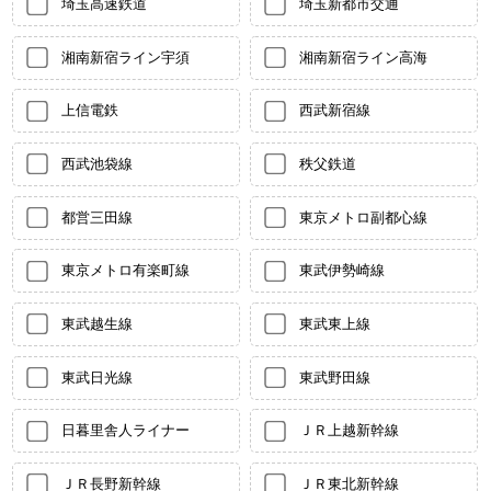
埼玉高速鉄道
埼玉新都市交通
湘南新宿ライン宇須
湘南新宿ライン高海
上信電鉄
西武新宿線
西武池袋線
秩父鉄道
都営三田線
東京メトロ副都心線
東京メトロ有楽町線
東武伊勢崎線
東武越生線
東武東上線
東武日光線
東武野田線
日暮里舎人ライナー
ＪＲ上越新幹線
ＪＲ長野新幹線
ＪＲ東北新幹線