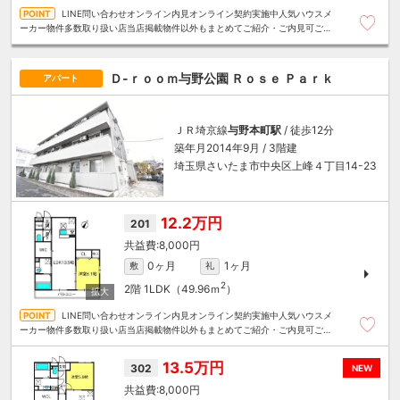
LINE問い合わせオンライン内見オンライン契約実施中人気ハウスメ
ーカー物件多数取り扱い店当店掲載物件以外もまとめてご紹介・ご内見可ご予
算にあったお部屋を多数ご紹介させていただきます
Ｄ-ｒｏｏｍ与野公園 Ｒｏｓｅ Ｐａｒｋ
アパート
ＪＲ埼京線
与野本町駅
/ 徒歩12分
築年月2014年9月 / 3階建
埼玉県さいたま市中央区上峰４丁目14-23
12.2万円
201
8,000円
0ヶ月
1ヶ月
敷
礼
2
2階
1LDK（49.96ｍ
）
LINE問い合わせオンライン内見オンライン契約実施中人気ハウスメ
ーカー物件多数取り扱い店当店掲載物件以外もまとめてご紹介・ご内見可ご予
算にあったお部屋を多数ご紹介させていただきます
13.5万円
302
NEW
8,000円