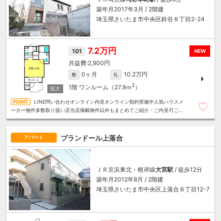
築年月2017年3月 / 2階建
埼玉県さいたま市中央区鈴谷８丁目2-24
7.2万円
101
NEW
2,900円
0ヶ月
10.2万円
敷
礼
2
1階
ワンルーム（27.9ｍ
）
LINE問い合わせオンライン内見オンライン契約実施中人気ハウスメ
ーカー物件多数取り扱い店当店掲載物件以外もまとめてご紹介・ご内見可ご予
算にあったお部屋を多数ご紹介させていただきます
プランドール上落合
アパート
ＪＲ京浜東北・根岸線
大宮駅
/ 徒歩12分
築年月2012年8月 / 2階建
埼玉県さいたま市中央区上落合８丁目12-7