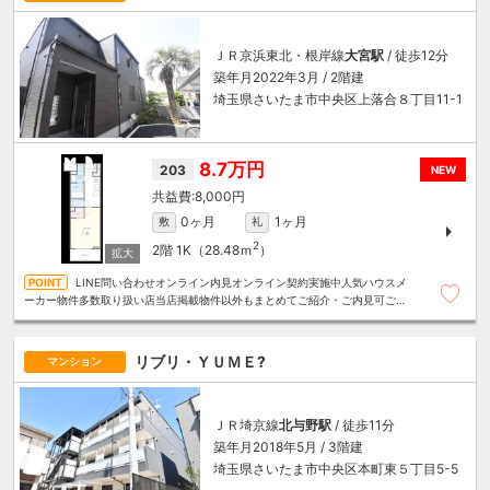
ＪＲ京浜東北・根岸線
大宮駅
/ 徒歩12分
築年月2022年3月 / 2階建
埼玉県さいたま市中央区上落合８丁目11-1
8.7万円
203
NEW
8,000円
0ヶ月
1ヶ月
敷
礼
2
2階
1K（28.48ｍ
）
LINE問い合わせオンライン内見オンライン契約実施中人気ハウスメ
ーカー物件多数取り扱い店当店掲載物件以外もまとめてご紹介・ご内見可ご予
算にあったお部屋を多数ご紹介させていただきます
リブリ・ＹＵＭＥ?
マンション
ＪＲ埼京線
北与野駅
/ 徒歩11分
築年月2018年5月 / 3階建
埼玉県さいたま市中央区本町東５丁目5-5