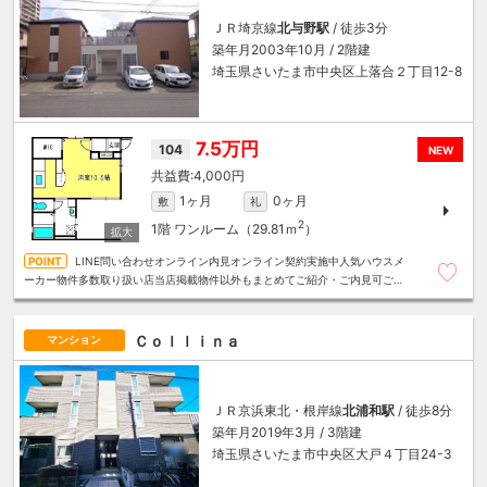
ＪＲ埼京線
北与野駅
/ 徒歩3分
築年月2003年10月 / 2階建
埼玉県さいたま市中央区上落合２丁目12-8
7.5万円
104
NEW
4,000円
1ヶ月
0ヶ月
敷
礼
2
1階
ワンルーム（29.81ｍ
）
LINE問い合わせオンライン内見オンライン契約実施中人気ハウスメ
ーカー物件多数取り扱い店当店掲載物件以外もまとめてご紹介・ご内見可ご予
算にあったお部屋を多数ご紹介させていただきます
Ｃｏｌｌｉｎａ
マンション
ＪＲ京浜東北・根岸線
北浦和駅
/ 徒歩8分
築年月2019年3月 / 3階建
埼玉県さいたま市中央区大戸４丁目24-3