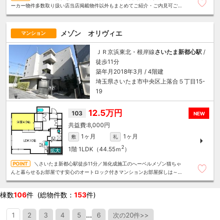
ーカー物件多数取り扱い店当店掲載物件以外もまとめてご紹介・ご内見可ご予
算にあったお部屋を多数ご紹介させていただきます
メゾン オリヴィエ
マンション
ＪＲ京浜東北・根岸線
さいたま新都心駅
/
徒歩11分
築年月2018年3月 / 4階建
埼玉県さいたま市中央区上落合５丁目15-
19
12.5万円
103
NEW
8,000円
1ヶ月
1ヶ月
敷
礼
2
1階
1LDK（44.55ｍ
）
＼さいたま新都心駅徒歩11分／旭化成施工のへーベルメゾン猫ちゃ
んと暮らせるお部屋です安心のオートロック付きマンションお部屋探しは～住
むことまるごと～リロの賃貸へお任せください
棟数
106
件 (総物件数：
153
件)
...
1
2
3
4
5
6
次の20件>>