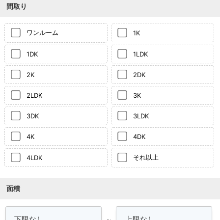
間取り
ワンルーム
1K
1DK
1LDK
2K
2DK
2LDK
3K
3DK
3LDK
4K
4DK
それ以上
4LDK
面積
～