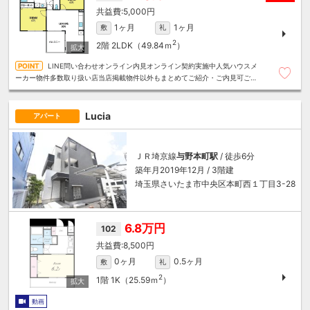
5,000円
1ヶ月
1ヶ月
敷
礼
2
2階
2LDK（49.84ｍ
）
LINE問い合わせオンライン内見オンライン契約実施中人気ハウスメ
ーカー物件多数取り扱い店当店掲載物件以外もまとめてご紹介・ご内見可ご予
算にあったお部屋を多数ご紹介させていただきます
Lucia
アパート
ＪＲ埼京線
与野本町駅
/ 徒歩6分
築年月2019年12月 / 3階建
埼玉県さいたま市中央区本町西１丁目3-28
6.8万円
102
8,500円
0ヶ月
0.5ヶ月
敷
礼
2
1階
1K（25.59ｍ
）
動画