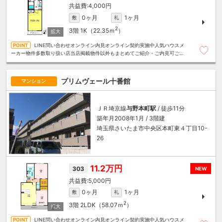
4,000円
0ヶ月
1ヶ月
敷
礼
2
3階
1K（22.35ｍ
）
LINE問い合わせオンライン内見オンライン契約実施中人気ハウスメ
ーカー物件多数取り扱い店当店掲載物件以外もまとめてご紹介・ご内見可ご予
算にあったお部屋を多数ご紹介させていただきます
プリムヴェール十番館
マンション
ＪＲ埼京線
与野本町駅
/ 徒歩11分
築年月2008年1月 / 3階建
埼玉県さいたま市中央区本町東４丁目10-
26
11.2万円
303
NEW
5,000円
0ヶ月
1ヶ月
敷
礼
2
3階
2LDK（58.07ｍ
）
LINE問い合わせオンライン内見オンライン契約実施中人気ハウスメ