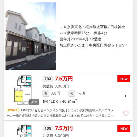
ＪＲ京浜東北・根岸線
大宮駅
/ 日枝神社
バス乗車時間15分 停歩4分
築年月2012年6月 / 2階建
埼玉県さいたま市中央区円阿弥５丁目5-1
7.5万円
103
NEW
3,000円
3万円
1ヶ月
敷
礼
2
1階
1LDK（40.81ｍ
）
LINE問い合わせオンライン内見オンライン契約実施中人気ハウスメ
ーカー物件多数取り扱い店当店掲載物件以外もまとめてご紹介・ご内見可ご予
算にあったお部屋を多数ご紹介させていただきます
7.5万円
105
NEW
3,000円