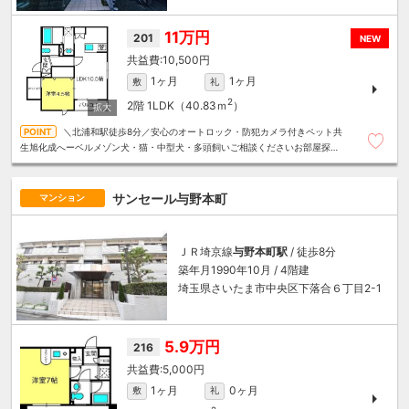
11万円
201
NEW
10,500円
1ヶ月
1ヶ月
敷
礼
2
2階
1LDK（40.83ｍ
）
＼北浦和駅徒歩8分／安心のオートロック・防犯カメラ付きペット共
生旭化成へーベルメゾン犬・猫・中型犬・多頭飼いご相談くださいお部屋探し
は～住むことまるごと～リロの賃貸へお任せください
サンセール与野本町
マンション
ＪＲ埼京線
与野本町駅
/ 徒歩8分
築年月1990年10月 / 4階建
埼玉県さいたま市中央区下落合６丁目2-1
5.9万円
216
5,000円
1ヶ月
0ヶ月
敷
礼