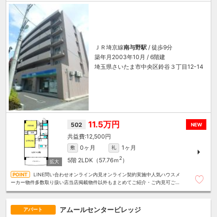
ＪＲ埼京線
南与野駅
/ 徒歩9分
築年月2003年10月 / 6階建
埼玉県さいたま市中央区鈴谷３丁目12-14
11.5万円
502
NEW
12,500円
0ヶ月
1ヶ月
敷
礼
2
5階
2LDK（57.76ｍ
）
LINE問い合わせオンライン内見オンライン契約実施中人気ハウスメ
ーカー物件多数取り扱い店当店掲載物件以外もまとめてご紹介・ご内見可ご予
算にあったお部屋を多数ご紹介させていただきます
アムールセンタービレッジ
アパート