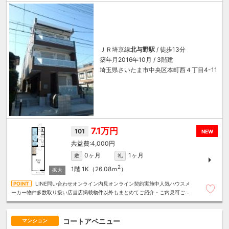
ＪＲ埼京線
北与野駅
/ 徒歩13分
築年月2016年10月 / 3階建
埼玉県さいたま市中央区本町西４丁目4-11
7.1万円
101
NEW
4,000円
0ヶ月
1ヶ月
敷
礼
2
1階
1K（26.08ｍ
）
LINE問い合わせオンライン内見オンライン契約実施中人気ハウスメ
ーカー物件多数取り扱い店当店掲載物件以外もまとめてご紹介・ご内見可ご予
算にあったお部屋を多数ご紹介させていただきます
コートアベニュー
マンション