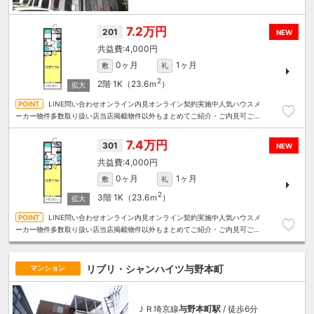
7.2万円
201
NEW
4,000円
0ヶ月
1ヶ月
敷
礼
2
2階
1K（23.6ｍ
）
LINE問い合わせオンライン内見オンライン契約実施中人気ハウスメ
ーカー物件多数取り扱い店当店掲載物件以外もまとめてご紹介・ご内見可ご予
算にあったお部屋を多数ご紹介させていただきます
7.4万円
301
NEW
4,000円
0ヶ月
1ヶ月
敷
礼
2
3階
1K（23.6ｍ
）
LINE問い合わせオンライン内見オンライン契約実施中人気ハウスメ
ーカー物件多数取り扱い店当店掲載物件以外もまとめてご紹介・ご内見可ご予
算にあったお部屋を多数ご紹介させていただきます
リブリ・シャンハイツ与野本町
マンション
ＪＲ埼京線
与野本町駅
/ 徒歩6分