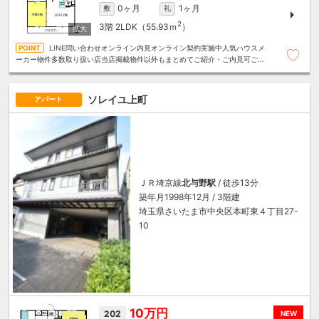
0ヶ月
1ヶ月
敷
礼
2
3階
2LDK（55.93ｍ
）
LINE問い合わせオンライン内見オンライン契約実施中人気ハウスメ
ーカー物件多数取り扱い店当店掲載物件以外もまとめてご紹介・ご内見可ご予
算にあったお部屋を多数ご紹介させていただきます
ソレイユ上町
アパート
ＪＲ埼京線
北与野駅
/ 徒歩13分
築年月1998年12月 / 3階建
埼玉県さいたま市中央区本町東４丁目27-
10
10万円
202
NEW