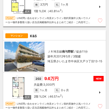
3万円
1ヶ月
敷
礼
2
1階
1LDK（40.81ｍ
）
LINE問い合わせオンライン内見オンライン契約実施中人気ハウスメ
ーカー物件多数取り扱い店当店掲載物件以外もまとめてご紹介・ご内見可ご予
算にあったお部屋を多数ご紹介させていただきます
K&S
マンション
ＪＲ埼京線
南与野駅
/ 徒歩11分
築年月2012年5月 / 3階建
埼玉県さいたま市中央区大戸３丁目13-15
9.6万円
202
NEW
3,000円
1ヶ月
0ヶ月
敷
礼
2
2階
1LDK（46.57ｍ
）
LINE問い合わせオンライン内見オンライン契約実施中人気ハウスメ
ーカー物件多数取り扱い店当店掲載物件以外もまとめてご紹介・ご内見可ご予