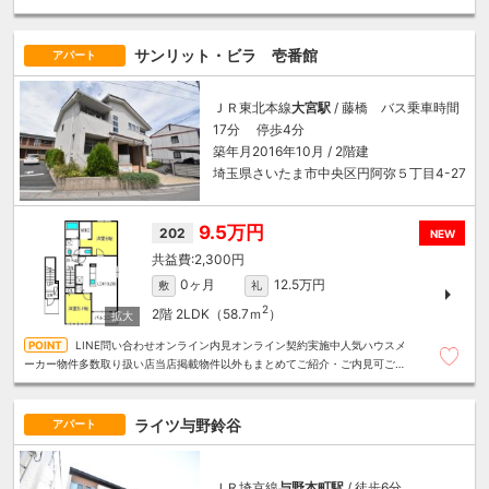
算にあったお部屋を多数ご紹介させていただきます
サンリット・ビラ 壱番館
アパート
ＪＲ東北本線
大宮駅
/ 藤橋 バス乗車時間
17分 停歩4分
築年月2016年10月 / 2階建
埼玉県さいたま市中央区円阿弥５丁目4-27
9.5万円
202
NEW
2,300円
0ヶ月
12.5万円
敷
礼
2
2階
2LDK（58.7ｍ
）
LINE問い合わせオンライン内見オンライン契約実施中人気ハウスメ
ーカー物件多数取り扱い店当店掲載物件以外もまとめてご紹介・ご内見可ご予
算にあったお部屋を多数ご紹介させていただきます
ライツ与野鈴谷
アパート
ＪＲ埼京線
与野本町駅
/ 徒歩6分