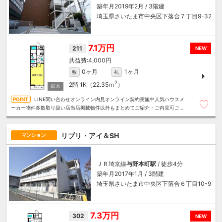
築年月2019年2月 / 3階建
埼玉県さいたま市中央区下落合７丁目9-32
7.1万円
211
NEW
4,000円
0ヶ月
1ヶ月
敷
礼
2
2階
1K（22.35ｍ
）
LINE問い合わせオンライン内見オンライン契約実施中人気ハウスメ
ーカー物件多数取り扱い店当店掲載物件以外もまとめてご紹介・ご内見可ご予
算にあったお部屋を多数ご紹介させていただきます
リブリ・アイ＆SH
マンション
ＪＲ埼京線
与野本町駅
/ 徒歩4分
築年月2017年1月 / 3階建
埼玉県さいたま市中央区下落合６丁目10-9
7.3万円
302
NEW