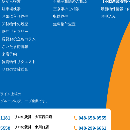
駅から検索
不動産相続のご相談
【不動産業者様
駐車場検索
空き家のご相談
最新物件情報・
お気に入り物件
収益物件
お申込み
閲覧物件の履歴
無料物件査定
物件ギャラリー
賃貸お役立ちコラム
さいたま街情報
来店予約
賃貸物件リクエスト
リロの賃貸総合
プライム上場の
ログループのグループ企業です。
リロの賃貸 大宮西口店
-1181
048-658-0555
リロの賃貸 東川口店
-5558
048-299-6661