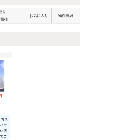
取り
お気に入り
物件詳細
有面積
円
ン内見
ハウ
い店
てご