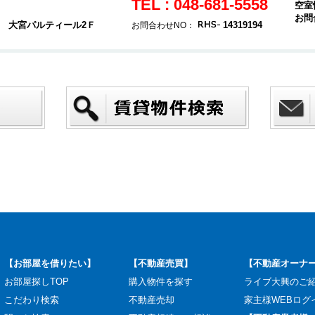
TEL : 048-681-5558
空室
お問
4 大宮パルティール2Ｆ
14319194
お問合わせNO：
【お部屋を借りたい】
【不動産売買】
【不動産オーナ
お部屋探しTOP
購入物件を探す
ライブ大興のご
こだわり検索
不動産売却
家主様WEBログ