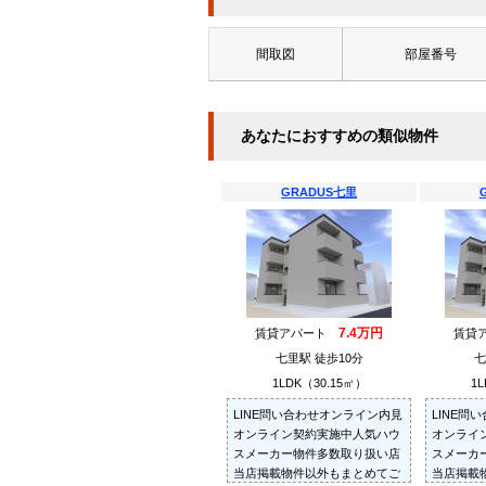
間取図
部屋番号
あなたにおすすめの類似物件
GRADUS七里
7.4万円
賃貸アパート
賃貸
七里駅 徒歩10分
七
1LDK（30.15㎡）
1L
LINE問い合わせオンライン内見
LINE問
オンライン契約実施中人気ハウ
オンライ
スメーカー物件多数取り扱い店
スメーカ
当店掲載物件以外もまとめてご
当店掲載