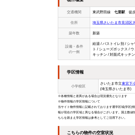
交通機関
東武野田線
七里駅
徒歩
住所
埼玉県さいたま市見沼区
築年数
新築
給湯 / バストイレ別 / シ
設備・条件
ト / シューズボックス / 
の一例
キッチン / 対面式キッチン 
学区情報
さいたま市立
東宮下
小学校区
(埼玉県さいたま市)
※各種情報と差異がある場合は現況優先となります
※物件情報の学区情報について
当サイト物件情報に記載されております通学区域(学区)
報が現在の学区域と異なる場合がございます。国土数値情
ちらを踏まえ学区情報は参考としてご活用下さい。
こちらの物件の空室状況