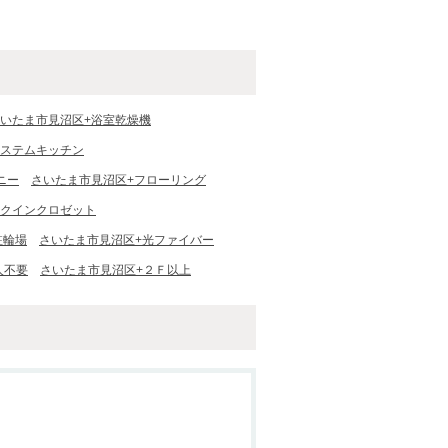
った
いた
いたま市見沼区+浴室乾燥機
システムキッチン
ニー
さいたま市見沼区+フローリング
ークインクロゼット
駐輪場
さいたま市見沼区+光ファイバー
人不要
さいたま市見沼区+２Ｆ以上