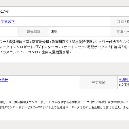
17分
大字東宮下
種別 / 
建物階建
3階
間取り
ャワー / 追焚機能浴室 / 浴室乾燥機 / 洗面所独立 / 温水洗浄便座 / シャワー付洗面台 / 
ウォークインクロゼット / TVインターホン / オートロック / 宅配ボックス / 駐輪場 / 光フ
/ ガスコンロ / 2口コンロ / 室内洗濯機置き場 /
小学校
七里
中学校区
(埼玉
情報は、国土数値情報ダウンロードサービスが提供する小学校区データ【2021年度】及び中学校区デ
報ダウンロードサービスのWEBサイト上で記述通り、データは必ずしも正確とは言えません。また