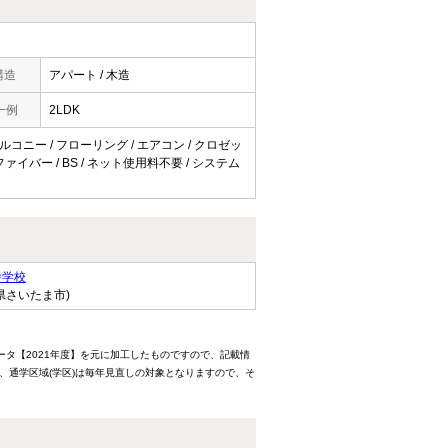
構造
アパート / 木造
一例
2LDK
バルコニー / フローリング / エアコン / クロゼッ
ァイバー / BS / ネット使用料不要 / システム
中学校
県さいたま市)
ータ【2021年度】を元に加工したものですので、記載情
、通学区域(学区)は毎年見直しの対象となりますので、そ