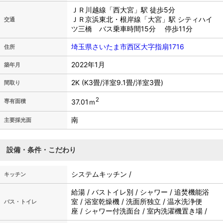
ＪＲ川越線「西大宮」駅 徒歩5分
ＪＲ京浜東北・根岸線「大宮」駅 シティハイ
交通
ツ三橋 バス乗車時間15分 停歩11分
埼玉県さいたま市西区大字指扇1716
住所
2022年1月
築年月
2K (K3畳/洋室9.1畳/洋室3畳)
間取り
2
37.01ｍ
専有面積
南
主要採光面
設備・条件・こだわり
システムキッチン /
キッチン
給湯 / バストイレ別 / シャワー / 追焚機能浴
室 / 浴室乾燥機 / 洗面所独立 / 温水洗浄便
バス・トイレ
座 / シャワー付洗面台 / 室内洗濯機置き場 /