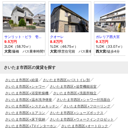
サンリット・ビラ 壱番館
クオーレ
ガレリア西大宮
9.5万円
8.8万円
9.3万円
2LDK（58.70㎡）
1LDK（46.75㎡）
1LDK（33.07㎡）
大宮
/藤橋 バス乗車時間17分 停歩4分
大宮
/県営住宅前 バス乗車時間17分 停歩7分
西大宮
/徒歩4分
さいたま市西区の賃貸を探す
さいたま市西区+給湯
さいたま市西区+バストイレ別
さいたま市西区+シャワー
さいたま市西区+追焚機能浴室
さいたま市西区+浴室乾燥機
さいたま市西区+洗面所独立
さいたま市西区+温水洗浄便座
さいたま市西区+シャワー付洗面台
さいたま市西区+システムキッチン
さいたま市西区+フローリング
さいたま市西区+エアコン
さいたま市西区+シューズボックス
さいたま市西区+床下収納
さいたま市西区+ウォークインクロゼット
さいたま市西区+TVインターホン
さいたま市西区+オートロック