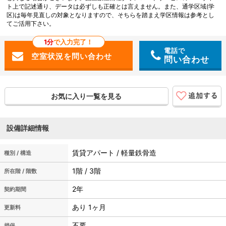
ト上で記述通り、データは必ずしも正確とは言えません。また、通学区域(学
区)は毎年見直しの対象となりますので、そちらを踏まえ学区情報は参考とし
てご活用下さい。
1分
で入力完了！
電話で
問い合わせ
お気に入り一覧を見る
設備詳細情報
賃貸アパート / 軽量鉄骨造
種別 / 構造
1階 / 3階
所在階 / 階数
2年
契約期間
あり 1ヶ月
更新料
不要
損保