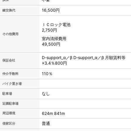
16,500円
鍵交換代
ＩＣロック電池
2,750円
その他費用
室内清掃費用
49,500円
D-support_α／β D-support_α／β 月額賃料等
保証会社
×3.4％800円
110％
仲介手数料
バイク置き場
なし
駐車場
近隣駐車場
624m 841m
周辺環境
普通
借家区分