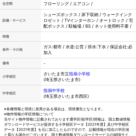
フローリング / エアコン /
住空間
シューズボックス / 床下収納 / ウォークインク
ロゼット / TVインターホン / オートロック / 宅
設備・サービス
配ボックス / 駐輪場 / BS / ネット使用料不要 /
特徴
ガス:都市 / 水道:公営 / 排水:下水 / 保証会社:必
条件・その他
加入
-
備考
さいたま市立
指扇小学校
小学校区
(埼玉県さいたま市)
指扇中学校
中学校区
(埼玉県さいたま市西区)
※各種情報と現状に差異がある場合は、現状優先となります。
※物件情報の学区情報について
当サイト物件情報に記載されております通学区域(学区)情報は、国土数値情報
ダウンロードサービスが提供する小学校区データ【2021年度】及び中学校区
データ【2021年度】を元に加工したものですので、記載情報が現在の学区域
と異なる場合がございます。国土数値情報ダウンロードサービスのWEBサイ