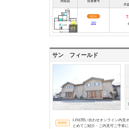
間取図
部屋番号
共
7
NEW
202
サン フィールド
LINE問い合わせオンライン内
とめてご紹介・ご内見可ご予算に