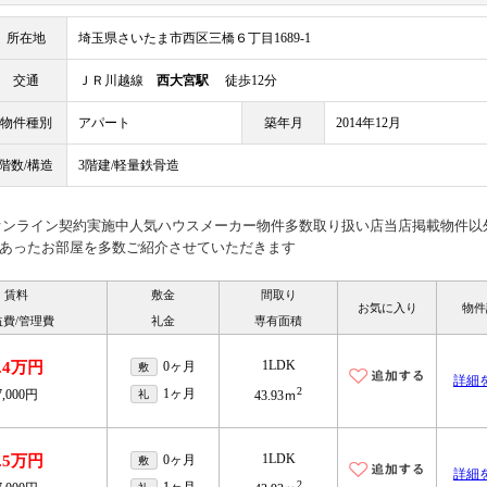
所在地
埼玉県さいたま市西区三橋６丁目1689-1
交通
ＪＲ川越線
西大宮駅
徒歩12分
物件種別
アパート
築年月
2014年12月
階数/構造
3階建/軽量鉄骨造
見オンライン契約実施中人気ハウスメーカー物件多数取り扱い店当店掲載物件以
あったお部屋を多数ご紹介させていただきます
賃料
敷金
間取り
お気に入り
物件
益費/管理費
礼金
専有面積
1LDK
.4万円
0ヶ月
敷
詳細
2
1ヶ月
7,000円
礼
43.93ｍ
1LDK
.5万円
0ヶ月
敷
詳細
2
1ヶ月