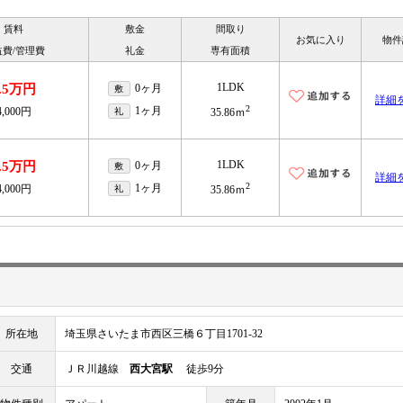
賃料
敷金
間取り
お気に入り
物件
益費/管理費
礼金
専有面積
1LDK
.5万円
0ヶ月
敷
詳細
2
1ヶ月
4,000円
礼
35.86ｍ
1LDK
.5万円
0ヶ月
敷
詳細
2
1ヶ月
4,000円
礼
35.86ｍ
所在地
埼玉県さいたま市西区三橋６丁目1701-32
交通
ＪＲ川越線
西大宮駅
徒歩9分