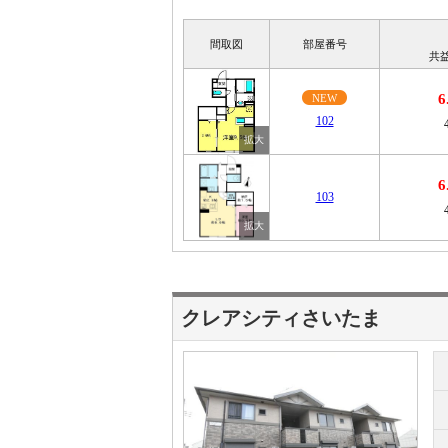
間取図
部屋番号
共
6
NEW
102
6
103
クレアシティさいたま