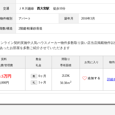
交通
ＪＲ川越線
西大宮駅
徒歩10分
物件種別
アパート
築年月
2016年3月
階数/構造
2階建/軽量鉄骨造
見オンライン契約実施中人気ハウスメーカー物件多数取り扱い店当店掲載物件以
あったお部屋を多数ご紹介させていただきます
賃料
敷金
間取り
お気に入り
物件
益費/管理費
礼金
専有面積
2LDK
0.5万円
0ヶ月
敷
詳細
2
1ヶ月
8,000円
礼
50.38ｍ