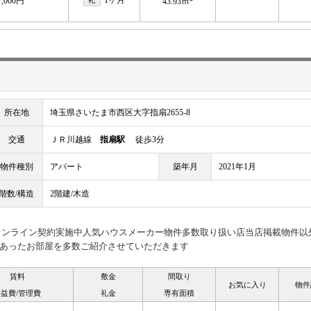
7,000円
礼
43.93ｍ
所在地
埼玉県さいたま市西区大字指扇2655-8
交通
ＪＲ川越線
指扇駅
徒歩3分
物件種別
アパート
築年月
2021年1月
階数/構造
2階建/木造
見オンライン契約実施中人気ハウスメーカー物件多数取り扱い店当店掲載物件以
あったお部屋を多数ご紹介させていただきます
賃料
敷金
間取り
お気に入り
物件
益費/管理費
礼金
専有面積