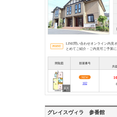
LINE問い合わせオンライン内
とめてご紹介・ご内見可ご予算に
間取図
部屋番号
共
1
NEW
102
グレイスヴィラ 参番館