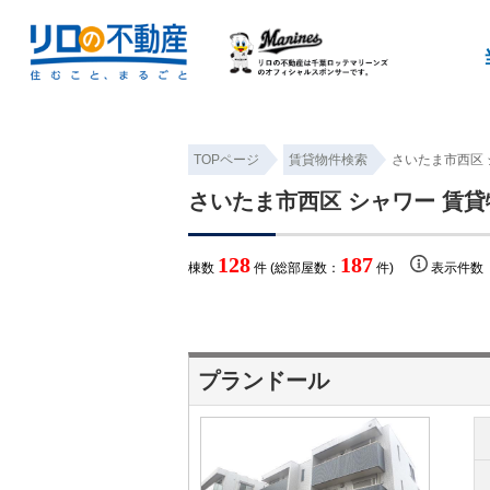
TOPページ
賃貸物件検索
さいたま市西区 
さいたま市西区 シャワー 賃
128
187
棟数
件 (総部屋数：
件)
表示件
プランドール