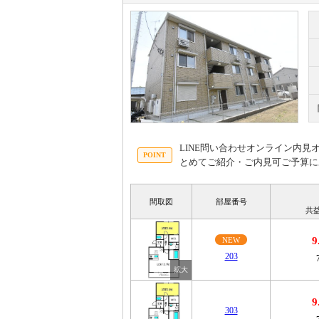
LINE問い合わせオンライン内
とめてご紹介・ご内見可ご予算に
間取図
部屋番号
共
9
NEW
203
9
303