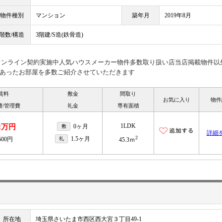
物件種別
マンション
築年月
2019年8月
階数/構造
3階建/S造(鉄骨造)
見オンライン契約実施中人気ハウスメーカー物件多数取り扱い店当店掲載物件以
あったお部屋を多数ご紹介させていただきます
賃料
敷金
間取り
お気に入り
物件
費/管理費
礼金
専有面積
1LDK
.2万円
0ヶ月
敷
詳細
2
1.5ヶ月
500円
礼
45.3ｍ
所在地
埼玉県さいたま市西区西大宮３丁目49-1