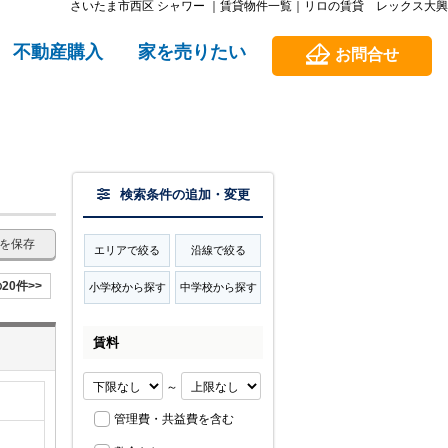
さいたま市西区 シャワー ｜賃貸物件一覧｜リロの賃貸 レックス大興
不動産購入
家を売りたい
お問合せ
検索条件の追加・変更
を保存
エリアで絞る
沿線で絞る
20件>>
小学校から探す
中学校から探す
賃料
～
管理費・共益費を含む