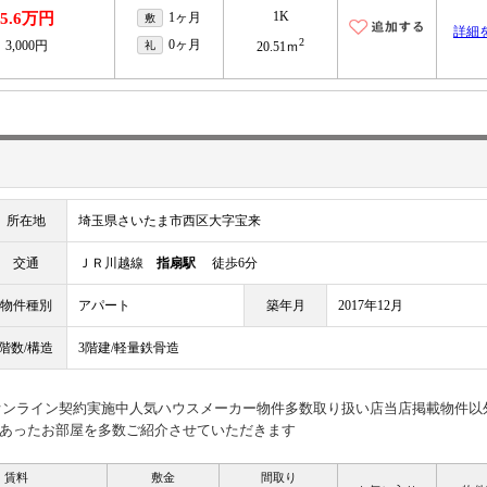
1K
5.6万円
1ヶ月
敷
詳細
2
0ヶ月
3,000円
礼
20.51ｍ
所在地
埼玉県さいたま市西区大字宝来
交通
ＪＲ川越線
指扇駅
徒歩6分
物件種別
アパート
築年月
2017年12月
階数/構造
3階建/軽量鉄骨造
見オンライン契約実施中人気ハウスメーカー物件多数取り扱い店当店掲載物件以
あったお部屋を多数ご紹介させていただきます
賃料
敷金
間取り