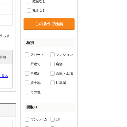
敷金なし
礼金なし
外もま
種別
アパート
マンション
詳細
戸建て
店舗
事務所
倉庫・工場
を見る
貸土地
駐車場
その他
間取り
ワンルーム
1K