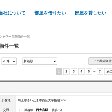
当社について
部屋を借りたい
部屋を貸したい
シャワー 賃貸物件一覧
貸物件一覧
この検索条件
数
...
1
2
3
4
5
7
次の
所在地
埼玉県さいたま市西区大字指扇3656
交通
ＪＲ川越線
西大宮駅
徒歩3分