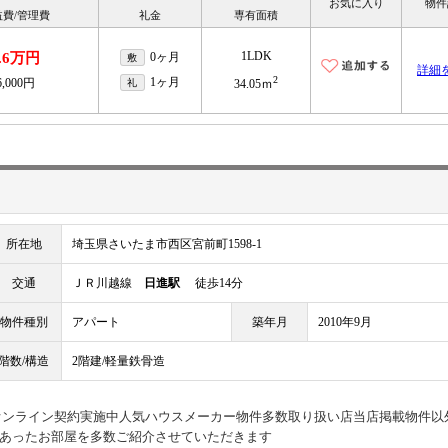
お気に入り
物件
益費/管理費
礼金
専有面積
1LDK
.6万円
0ヶ月
敷
詳細
2
1ヶ月
6,000円
礼
34.05ｍ
所在地
埼玉県さいたま市西区宮前町1598-1
交通
ＪＲ川越線
日進駅
徒歩14分
物件種別
アパート
築年月
2010年9月
階数/構造
2階建/軽量鉄骨造
見オンライン契約実施中人気ハウスメーカー物件多数取り扱い店当店掲載物件以
あったお部屋を多数ご紹介させていただきます