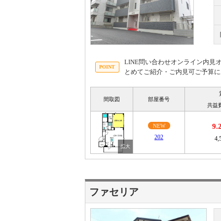
LINE問い合わせオンライン内
とめてご紹介・ご内見可ご予算に
間取図
部屋番号
共益
9
NEW
202
4,
ファセリア