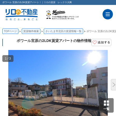
ポワール 宮原の2LDK賃貸アパート！｜リロの賃貸 レックス大興
TOPページ
賃貸物件検索
さいたま市北区の賃貸情報一覧
ポワール 宮原の2LDK
ポワール
宮原の2LDK賃貸アパートの物件情報
1 / 3
一覧