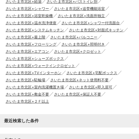
さいたま市北区+給湯
さいたま市北区+バストイレ別
さいたま市北区+シャワー
さいたま市北区+追焚機能浴室
さいたま市北区+浴室乾燥機
さいたま市北区+洗面所独立
さいたま市北区+温水洗浄便座
さいたま市北区+シャワー付洗面台
さいたま市北区+システムキッチン
さいたま市北区+対面式キッチン
さいたま市北区+最上階
さいたま市北区+バルコニー
さいたま市北区+フローリング
さいたま市北区+照明付き
さいたま市北区+エアコン
さいたま市北区+クロゼット
さいたま市北区+シューズボックス
さいたま市北区+ウォークインクロゼット
さいたま市北区+TVインターホン
さいたま市北区+宅配ボックス
さいたま市北区+駐輪場
さいたま市北区+ネット使用料不要
さいたま市北区+室内洗濯機置き場
さいたま市北区+即入居可
さいたま市北区+敷金不要
さいたま市北区+保証人不要
さいたま市北区+２Ｆ以上
最近検索した条件