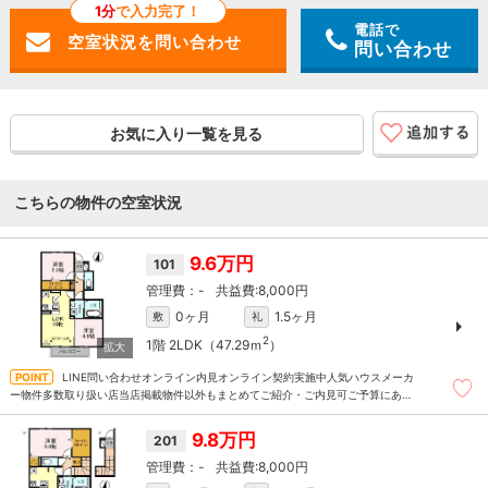
1分
で入力完了！
電話で
問い合わせ
お気に入り一覧を見る
こちらの物件の空室状況
9.6万円
101
-
8,000円
0ヶ月
1.5ヶ月
敷
礼
2
1階
2LDK（47.29ｍ
）
LINE問い合わせオンライン内見オンライン契約実施中人気ハウスメーカ
ー物件多数取り扱い店当店掲載物件以外もまとめてご紹介・ご内見可ご予算にあっ
たお部屋を多数ご紹介させていただきます
9.8万円
201
-
8,000円