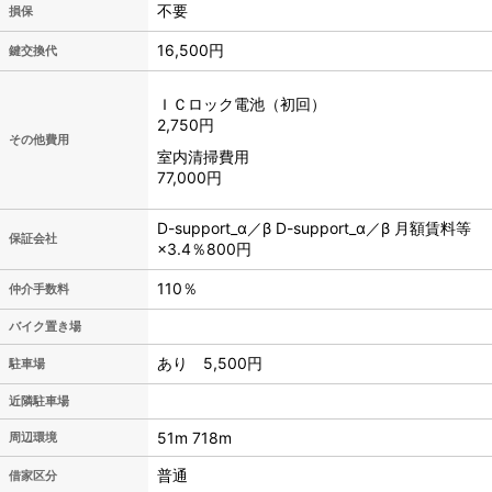
不要
損保
16,500円
鍵交換代
ＩＣロック電池（初回）
2,750円
その他費用
室内清掃費用
77,000円
D-support_α／β D-support_α／β 月額賃料等
保証会社
×3.4％800円
110％
仲介手数料
バイク置き場
あり 5,500円
駐車場
近隣駐車場
51m 718m
周辺環境
普通
借家区分