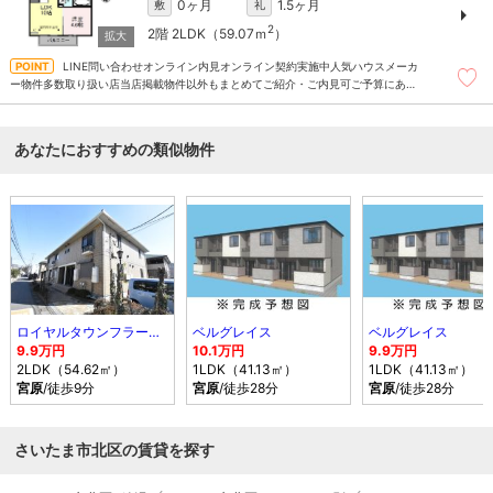
0ヶ月
1.5ヶ月
敷
礼
2
2階
2LDK（59.07ｍ
）
LINE問い合わせオンライン内見オンライン契約実施中人気ハウスメーカ
ー物件多数取り扱い店当店掲載物件以外もまとめてご紹介・ご内見可ご予算にあっ
たお部屋を多数ご紹介させていただきます
あなたにおすすめの類似物件
ロイヤルタウンフラーゼＣ
ベルグレイス
ベルグレイス
9.9万円
10.1万円
9.9万円
2LDK（54.62㎡）
1LDK（41.13㎡）
1LDK（41.13㎡）
宮原
/徒歩9分
宮原
/徒歩28分
宮原
/徒歩28分
さいたま市北区の賃貸を探す