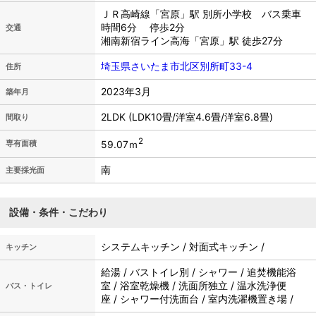
ＪＲ高崎線「宮原」駅 別所小学校 バス乗車
時間6分 停歩2分
交通
湘南新宿ライン高海「宮原」駅 徒歩27分
埼玉県さいたま市北区別所町33-4
住所
2023年3月
築年月
2LDK (LDK10畳/洋室4.6畳/洋室6.8畳)
間取り
2
59.07ｍ
専有面積
南
主要採光面
設備・条件・こだわり
システムキッチン / 対面式キッチン /
キッチン
給湯 / バストイレ別 / シャワー / 追焚機能浴
室 / 浴室乾燥機 / 洗面所独立 / 温水洗浄便
バス・トイレ
座 / シャワー付洗面台 / 室内洗濯機置き場 /