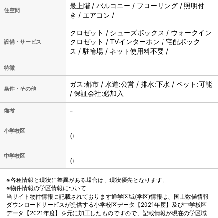
最上階 / バルコニー / フローリング / 照明付
住空間
き / エアコン /
クロゼット / シューズボックス / ウォークイン
クロゼット / TVインターホン / 宅配ボック
設備・サービス
ス / 駐輪場 / ネット使用料不要 /
特徴
ガス:都市 / 水道:公営 / 排水:下水 / ペット:可能
条件・その他
/ 保証会社:必加入
-
備考
小学校区
()
中学校区
()
※各種情報と現状に差異がある場合は、現状優先となります。
※物件情報の学区情報について
当サイト物件情報に記載されております通学区域(学区)情報は、国土数値情報
ダウンロードサービスが提供する小学校区データ【2021年度】及び中学校区
データ【2021年度】を元に加工したものですので、記載情報が現在の学区域