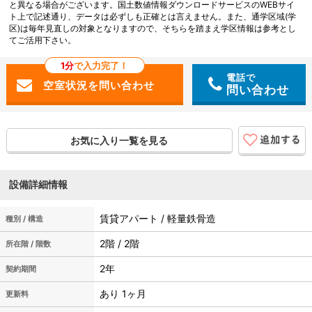
と異なる場合がございます。国土数値情報ダウンロードサービスのWEBサイ
ト上で記述通り、データは必ずしも正確とは言えません。また、通学区域(学
区)は毎年見直しの対象となりますので、そちらを踏まえ学区情報は参考とし
てご活用下さい。
1分
で入力完了！
電話で
問い合わせ
お気に入り一覧を見る
設備詳細情報
賃貸アパート / 軽量鉄骨造
種別 / 構造
2階 / 2階
所在階 / 階数
2年
契約期間
あり 1ヶ月
更新料