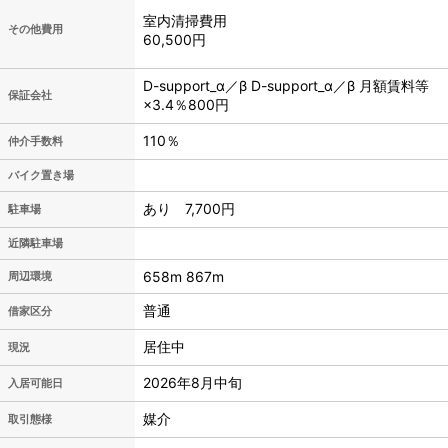
室内清掃費用
その他費用
60,500円
D-support_α／β D-support_α／β 月額賃料等
保証会社
×3.4％800円
110％
仲介手数料
バイク置き場
あり 7,700円
駐車場
近隣駐車場
658m 867m
周辺環境
普通
借家区分
居住中
現況
2026年8月中旬
入居可能日
媒介
取引態様