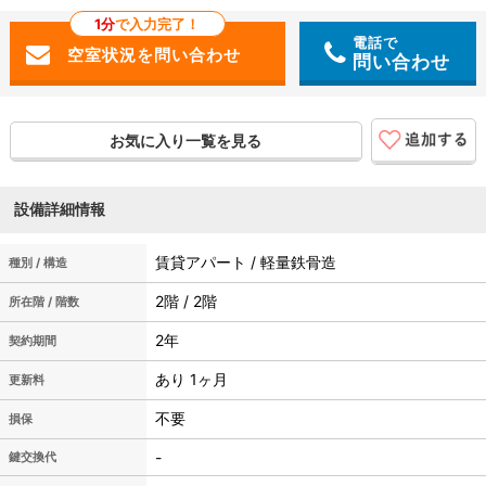
1分
で入力完了！
電話で
問い合わせ
お気に入り一覧を見る
設備詳細情報
賃貸アパート / 軽量鉄骨造
種別 / 構造
2階 / 2階
所在階 / 階数
2年
契約期間
あり 1ヶ月
更新料
不要
損保
-
鍵交換代