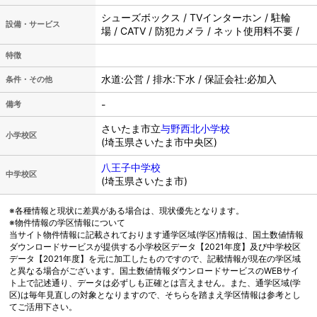
シューズボックス / TVインターホン / 駐輪
設備・サービス
場 / CATV / 防犯カメラ / ネット使用料不要 /
特徴
水道:公営 / 排水:下水 / 保証会社:必加入
条件・その他
-
備考
さいたま市立
与野西北小学校
小学校区
(埼玉県さいたま市中央区)
八王子中学校
中学校区
(埼玉県さいたま市)
※各種情報と現状に差異がある場合は、現状優先となります。
※物件情報の学区情報について
当サイト物件情報に記載されております通学区域(学区)情報は、国土数値情報
ダウンロードサービスが提供する小学校区データ【2021年度】及び中学校区
データ【2021年度】を元に加工したものですので、記載情報が現在の学区域
と異なる場合がございます。国土数値情報ダウンロードサービスのWEBサイ
ト上で記述通り、データは必ずしも正確とは言えません。また、通学区域(学
区)は毎年見直しの対象となりますので、そちらを踏まえ学区情報は参考とし
てご活用下さい。