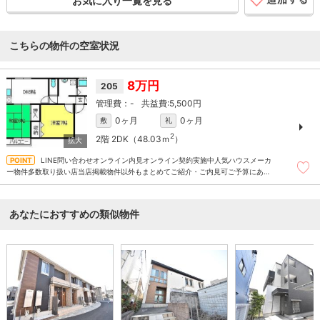
お気に入り一覧を見る
こちらの物件の空室状況
8万円
205
-
5,500円
0ヶ月
0ヶ月
敷
礼
2
2階
2DK（48.03ｍ
）
LINE問い合わせオンライン内見オンライン契約実施中人気ハウスメーカ
ー物件多数取り扱い店当店掲載物件以外もまとめてご紹介・ご内見可ご予算にあっ
たお部屋を多数ご紹介させていただきます
あなたにおすすめの類似物件