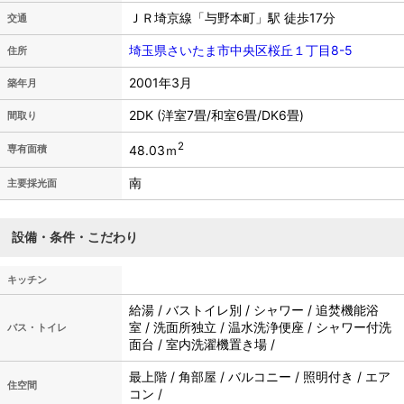
ＪＲ埼京線「与野本町」駅 徒歩17分
交通
埼玉県さいたま市中央区桜丘１丁目8-5
住所
2001年3月
築年月
2DK (洋室7畳/和室6畳/DK6畳)
間取り
2
48.03ｍ
専有面積
南
主要採光面
設備・条件・こだわり
キッチン
給湯 / バストイレ別 / シャワー / 追焚機能浴
室 / 洗面所独立 / 温水洗浄便座 / シャワー付洗
バス・トイレ
面台 / 室内洗濯機置き場 /
最上階 / 角部屋 / バルコニー / 照明付き / エア
住空間
コン /