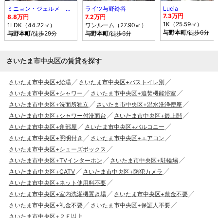
ミニョン・ジェルメ 弐番館
ライツ与野鈴谷
Lucia
7.3万円
8.8万円
7.2万円
1K（25.59㎡）
1LDK（44.22㎡）
ワンルーム（27.90㎡）
与野本町
/徒歩6分
与野本町
/徒歩29分
与野本町
/徒歩6分
さいたま市中央区の賃貸を探す
さいたま市中央区+給湯
さいたま市中央区+バストイレ別
さいたま市中央区+シャワー
さいたま市中央区+追焚機能浴室
さいたま市中央区+洗面所独立
さいたま市中央区+温水洗浄便座
さいたま市中央区+シャワー付洗面台
さいたま市中央区+最上階
さいたま市中央区+角部屋
さいたま市中央区+バルコニー
さいたま市中央区+照明付き
さいたま市中央区+エアコン
さいたま市中央区+シューズボックス
さいたま市中央区+TVインターホン
さいたま市中央区+駐輪場
さいたま市中央区+CATV
さいたま市中央区+防犯カメラ
さいたま市中央区+ネット使用料不要
さいたま市中央区+室内洗濯機置き場
さいたま市中央区+敷金不要
さいたま市中央区+礼金不要
さいたま市中央区+保証人不要
さいたま市中央区+２Ｆ以上