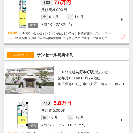
7.6万円
303
4,000円
0ヶ月
1ヶ月
敷
礼
2
3階
1K（27.32ｍ
）
LINE問い合わせオンライン内見オンライン契約実施中人気ハウスメ
ーカー物件多数取り扱い店当店掲載物件以外もまとめてご紹介・ご内見可ご予
算にあったお部屋を多数ご紹介させていただきます
サンセール与野本町
マンション
ＪＲ埼京線
与野本町駅
/ 徒歩8分
築年月1990年10月 / 4階建
埼玉県さいたま市中央区下落合６丁目2-1
5.8万円
410
5,000円
1ヶ月
0ヶ月
敷
礼
2
4階
ワンルーム（19.62ｍ
）