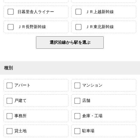
日暮里舎人ライナー
ＪＲ上越新幹線
ＪＲ長野新幹線
ＪＲ東北新幹線
種別
アパート
マンション
戸建て
店舗
事務所
倉庫・工場
貸土地
駐車場