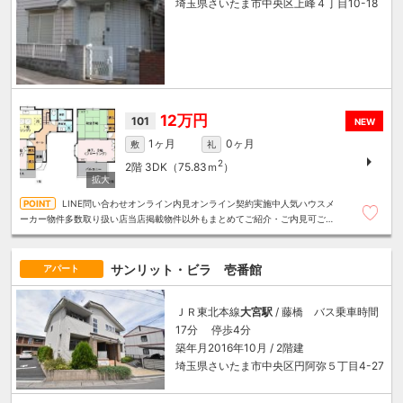
埼玉県さいたま市中央区上峰４丁目10-18
12万円
101
NEW
1ヶ月
0ヶ月
敷
礼
2
2階
3DK（75.83ｍ
）
LINE問い合わせオンライン内見オンライン契約実施中人気ハウスメ
ーカー物件多数取り扱い店当店掲載物件以外もまとめてご紹介・ご内見可ご予
算にあったお部屋を多数ご紹介させていただきます
サンリット・ビラ 壱番館
アパート
ＪＲ東北本線
大宮駅
/ 藤橋 バス乗車時間
17分 停歩4分
築年月2016年10月 / 2階建
埼玉県さいたま市中央区円阿弥５丁目4-27