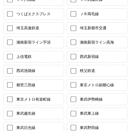
つくばエクスプレス
ＪＲ両毛線
埼玉高速鉄道
埼玉新都市交通
湘南新宿ライン宇須
湘南新宿ライン高海
上信電鉄
西武新宿線
西武池袋線
秩父鉄道
都営三田線
東京メトロ副都心線
東京メトロ有楽町線
東武伊勢崎線
東武越生線
東武東上線
東武日光線
東武野田線