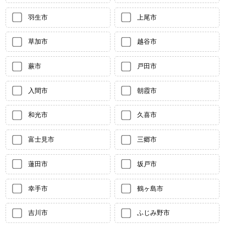
羽生市
上尾市
草加市
越谷市
蕨市
戸田市
入間市
朝霞市
和光市
久喜市
富士見市
三郷市
蓮田市
坂戸市
幸手市
鶴ヶ島市
吉川市
ふじみ野市