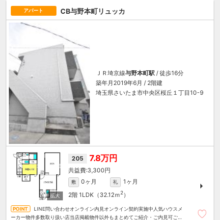
CB与野本町リュッカ
アパート
ＪＲ埼京線
与野本町駅
/ 徒歩16分
築年月2019年6月 / 2階建
埼玉県さいたま市中央区桜丘１丁目10-9
7.8万円
205
3,300円
0ヶ月
1ヶ月
敷
礼
2
2階
1LDK（32.12ｍ
）
LINE問い合わせオンライン内見オンライン契約実施中人気ハウスメ
ーカー物件多数取り扱い店当店掲載物件以外もまとめてご紹介・ご内見可ご予