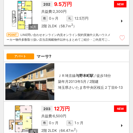
9.5万円
202
NEW
2,300円
0ヶ月
12.5万円
敷
礼
2
2階
2LDK（58.7ｍ
）
LINE問い合わせオンライン内見オンライン契約実施中人気ハウスメ
ーカー物件多数取り扱い店当店掲載物件以外もまとめてご紹介・ご内見可ご予
算にあったお部屋を多数ご紹介させていただきます
マーサ?
アパート
ＪＲ埼京線
与野本町駅
/ 徒歩18分
築年月2013年5月 / 2階建
埼玉県さいたま市中央区桜丘２丁目6-13
12万円
203
NEW
6,500円
0ヶ月
1ヶ月
敷
礼
2
2階
2LDK（64.47ｍ
）