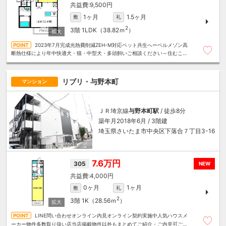
9,500円
1ヶ月
1.5ヶ月
敷
礼
2
3階
1LDK（38.82ｍ
）
2023年7月完成光熱費削減ZEH-M対応ペット共生へーベルメゾン高
断熱仕様により年中快適犬・猫・中型犬・多頭飼いご相談ください～住むこと
まるごと～リロの賃貸へお任せください
リブリ・与野本町
マンション
ＪＲ埼京線
与野本町駅
/ 徒歩8分
築年月2018年6月 / 3階建
埼玉県さいたま市中央区下落合７丁目3-16
7.6万円
305
NEW
4,000円
0ヶ月
1ヶ月
敷
礼
2
3階
1K（28.56ｍ
）
LINE問い合わせオンライン内見オンライン契約実施中人気ハウスメ
ーカー物件多数取り扱い店当店掲載物件以外もまとめてご紹介・ご内見可ご予