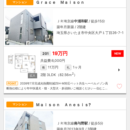
Ｇｒａｃｅ Ｍａｉｓｏｎ
マンション
ＪＲ埼京線
中浦和駅
/ 徒歩15分
築年月新築 / 2階建
埼玉県さいたま市中央区大戸１丁目26-7-1
19万円
201
NEW
6,000円
11万円
1ヶ月
敷
礼
2
2階
3LDK（82.56ｍ
）
2026年7月完成光熱費削減ZEH-M対応ペット共生へーベルメゾン高
断熱仕様により年中快適犬・猫・大型犬・多頭飼いご相談ください～住むこと
まるごと～リロの賃貸へお任せください
Ｍａｉｓｏｎ Ａｎｅｓｉｓ?
マンション
ＪＲ埼京線
南与野駅
/ 徒歩5分
築年月2013年9月 / 3階建