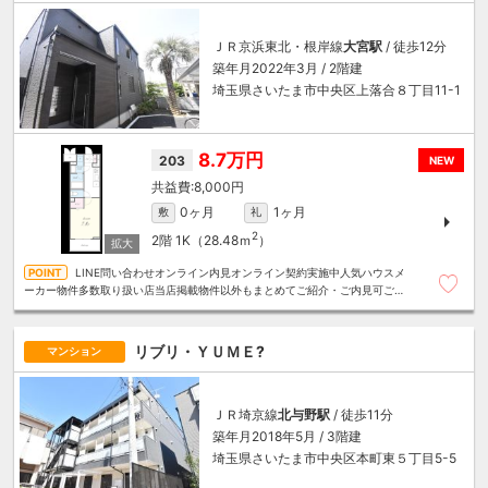
ＪＲ京浜東北・根岸線
大宮駅
/ 徒歩12分
築年月2022年3月 / 2階建
埼玉県さいたま市中央区上落合８丁目11-1
8.7万円
203
NEW
8,000円
0ヶ月
1ヶ月
敷
礼
2
2階
1K（28.48ｍ
）
LINE問い合わせオンライン内見オンライン契約実施中人気ハウスメ
ーカー物件多数取り扱い店当店掲載物件以外もまとめてご紹介・ご内見可ご予
算にあったお部屋を多数ご紹介させていただきます
リブリ・ＹＵＭＥ?
マンション
ＪＲ埼京線
北与野駅
/ 徒歩11分
築年月2018年5月 / 3階建
埼玉県さいたま市中央区本町東５丁目5-5