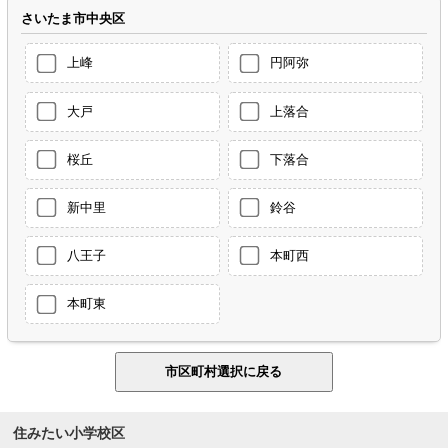
さいたま市中央区
上峰
円阿弥
大戸
上落合
桜丘
下落合
新中里
鈴谷
八王子
本町西
本町東
住みたい小学校区