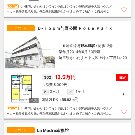
LINE問い合わせオンライン内見オンライン契約実施中人気ハウスメ
ーカー物件多数取り扱い店当店掲載物件以外もまとめてご紹介・ご内見可ご予
算にあったお部屋を多数ご紹介させていただきます
Ｄ-ｒｏｏｍ与野公園 Ｒｏｓｅ Ｐａｒｋ
アパート
ＪＲ埼京線
与野本町駅
/ 徒歩12分
築年月2014年9月 / 3階建
埼玉県さいたま市中央区上峰４丁目14-23
13.5万円
302
NEW
8,000円
0ヶ月
1ヶ月
敷
礼
2
3階
2LDK（55.93ｍ
）
LINE問い合わせオンライン内見オンライン契約実施中人気ハウスメ
ーカー物件多数取り扱い店当店掲載物件以外もまとめてご紹介・ご内見可ご予
算にあったお部屋を多数ご紹介させていただきます
La Madre幸福館
アパート