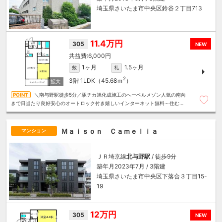
埼玉県さいたま市中央区鈴谷２丁目713
11.4万円
305
NEW
6,000円
1ヶ月
1.5ヶ月
敷
礼
2
3階
1LDK（45.68ｍ
）
＼南与野駅徒歩5分／駅チカ旭化成施工のへーベルメゾン人気の南向
きで日当たり良好安心のオートロック付き嬉しいインターネット無料～住むこ
とまるごと～リロの賃貸へお任せください
Ｍａｉｓｏｎ Ｃａｍｅｌｉａ
マンション
ＪＲ埼京線
北与野駅
/ 徒歩9分
築年月2023年7月 / 3階建
埼玉県さいたま市中央区下落合３丁目15-
19
12万円
305
NEW