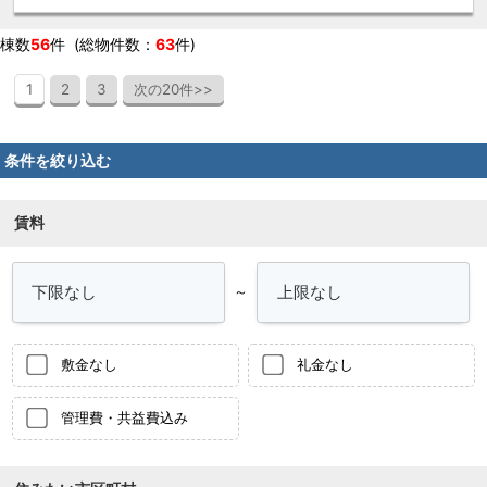
算にあったお部屋を多数ご紹介させていただきます
棟数
56
件 (総物件数：
63
件)
1
2
3
次の20件>>
条件を絞り込む
賃料
～
敷金なし
礼金なし
管理費・共益費込み