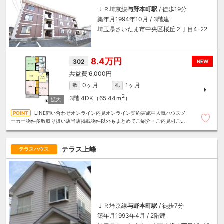
ＪＲ埼京線
与野本町駅
/ 徒歩19分
築年月1994年10月 / 3階建
埼玉県さいたま市中央区桜丘２丁目4-22
8.4万円
302
NEW
6,000円
0ヶ月
1ヶ月
敷
礼
2
3階
4DK（65.44ｍ
）
LINE問い合わせオンライン内見オンライン契約実施中人気ハウスメ
ーカー物件多数取り扱い店当店掲載物件以外もまとめてご紹介・ご内見可ご予
算にあったお部屋を多数ご紹介させていただきます
テラス上峰
テラスハウス
ＪＲ埼京線
与野本町駅
/ 徒歩7分
築年月1993年4月 / 2階建