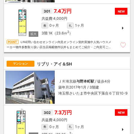
7.4万円
301
NEW
4,000円
0ヶ月
1ヶ月
敷
礼
2
3階
1K（23.6ｍ
）
LINE問い合わせオンライン内見オンライン契約実施中人気ハウスメ
ーカー物件多数取り扱い店当店掲載物件以外もまとめてご紹介・ご内見可ご予
算にあったお部屋を多数ご紹介させていただきます
リブリ・アイ＆SH
マンション
ＪＲ埼京線
与野本町駅
/ 徒歩4分
築年月2017年1月 / 3階建
埼玉県さいたま市中央区下落合６丁目10-9
7.3万円
302
NEW
4,000円
0ヶ月
1ヶ月
敷
礼
2