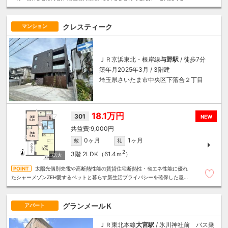
算にあったお部屋を多数ご紹介させていただきます
クレスティーク
マンション
ＪＲ京浜東北・根岸線
与野駅
/ 徒歩7分
築年月2025年3月 / 3階建
埼玉県さいたま市中央区下落合２丁目
18.1万円
301
NEW
9,000円
0ヶ月
1ヶ月
敷
礼
2
3階
2LDK（61.4ｍ
）
太陽光個別売電や高断熱性能の賃貸住宅断熱性・省エネ性能に優れ
たシャーメゾンZEH愛するペットと暮らす新生活プライバシーを確保した屋内
廊下スタイルを採用
グランメールＫ
アパート
ＪＲ東北本線
大宮駅
/ 氷川神社前 バス乗