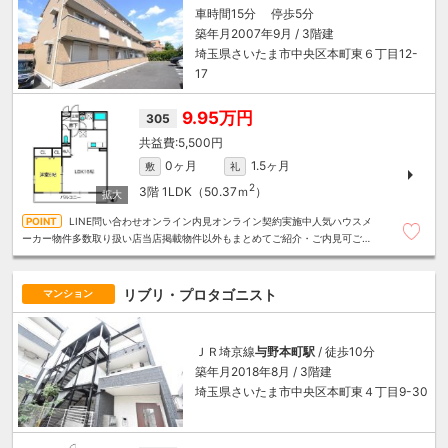
車時間15分 停歩5分
築年月2007年9月 / 3階建
埼玉県さいたま市中央区本町東６丁目12-
17
9.95万円
305
5,500円
0ヶ月
1.5ヶ月
敷
礼
2
3階
1LDK（50.37ｍ
）
LINE問い合わせオンライン内見オンライン契約実施中人気ハウスメ
ーカー物件多数取り扱い店当店掲載物件以外もまとめてご紹介・ご内見可ご予
算にあったお部屋を多数ご紹介させていただきます
リブリ・プロタゴニスト
マンション
ＪＲ埼京線
与野本町駅
/ 徒歩10分
築年月2018年8月 / 3階建
埼玉県さいたま市中央区本町東４丁目9-30