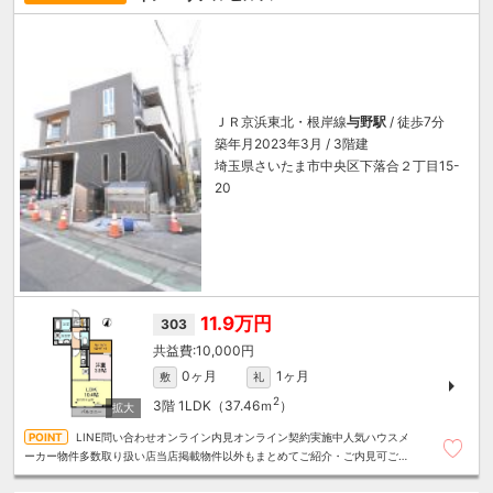
ＪＲ京浜東北・根岸線
与野駅
/ 徒歩7分
築年月2023年3月 / 3階建
埼玉県さいたま市中央区下落合２丁目15-
20
11.9万円
303
10,000円
0ヶ月
1ヶ月
敷
礼
2
3階
1LDK（37.46ｍ
）
LINE問い合わせオンライン内見オンライン契約実施中人気ハウスメ
ーカー物件多数取り扱い店当店掲載物件以外もまとめてご紹介・ご内見可ご予
算にあったお部屋を多数ご紹介させていただきます