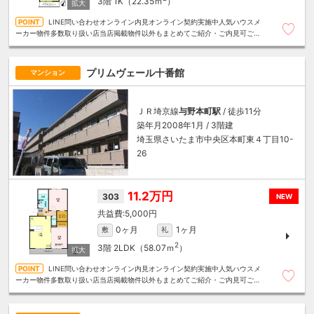
3階
1K（22.35ｍ
）
LINE問い合わせオンライン内見オンライン契約実施中人気ハウスメ
ーカー物件多数取り扱い店当店掲載物件以外もまとめてご紹介・ご内見可ご予
算にあったお部屋を多数ご紹介させていただきます
プリムヴェール十番館
マンション
ＪＲ埼京線
与野本町駅
/ 徒歩11分
築年月2008年1月 / 3階建
埼玉県さいたま市中央区本町東４丁目10-
26
11.2万円
303
NEW
5,000円
0ヶ月
1ヶ月
敷
礼
2
3階
2LDK（58.07ｍ
）
LINE問い合わせオンライン内見オンライン契約実施中人気ハウスメ
ーカー物件多数取り扱い店当店掲載物件以外もまとめてご紹介・ご内見可ご予
算にあったお部屋を多数ご紹介させていただきます