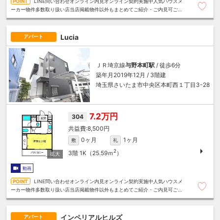
LINE問い合わせオンライン内見オンライン契約実施中人気ハウスメ
ーカー物件多数取り扱い店当店掲載物件以外もまとめてご紹介・ご内見可ご予
算にあったお部屋を多数ご紹介させていただきます
Lucia
アパート
ＪＲ埼京線
与野本町駅
/ 徒歩6分
築年月2019年12月 / 3階建
埼玉県さいたま市中央区本町西１丁目3-28
7.2万円
304
8,500円
0ヶ月
1ヶ月
敷
礼
2
3階
1K（25.59ｍ
）
動画
LINE問い合わせオンライン内見オンライン契約実施中人気ハウスメ
ーカー物件多数取り扱い店当店掲載物件以外もまとめてご紹介・ご内見可ご予
算にあったお部屋を多数ご紹介させていただきます
インペリアルヒルズ
アパート