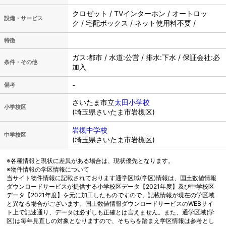
クロゼット / TVインターホン / オートロッ
設備・サービス
ク / 宅配ボックス / ネット使用料不要 /
特徴
ガス:都市 / 水道:公営 / 排水:下水 / 保証会社:必
条件・その他
加入
-
備考
さいたま市立
太田小学校
小学校区
(埼玉県さいたま市岩槻区)
岩槻中学校
中学校区
(埼玉県さいたま市岩槻区)
※各種情報と現状に差異がある場合は、現状優先となります。
※物件情報の学区情報について
当サイト物件情報に記載されております通学区域(学区)情報は、国土数値情報
ダウンロードサービスが提供する小学校区データ【2021年度】及び中学校区
データ【2021年度】を元に加工したものですので、記載情報が現在の学区域
と異なる場合がございます。国土数値情報ダウンロードサービスのWEBサイ
ト上で記述通り、データは必ずしも正確とは言えません。また、通学区域(学
区)は毎年見直しの対象となりますので、そちらを踏まえ学区情報は参考とし