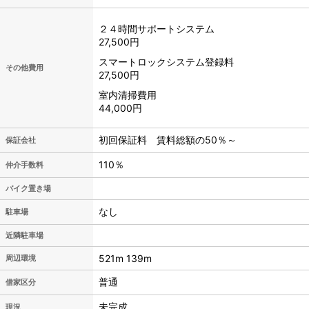
２４時間サポートシステム
27,500円
スマートロックシステム登録料
その他費用
27,500円
室内清掃費用
44,000円
初回保証料 賃料総額の50％～
保証会社
110％
仲介手数料
バイク置き場
なし
駐車場
近隣駐車場
521m 139m
周辺環境
普通
借家区分
未完成
現況