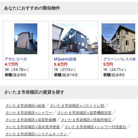
あなたにおすすめの類似物件
アサヒコーポ
MQuarto岩槻
グリーンパレス小林
4.7万円
5.6万円
5万円
2K（34.78㎡）
1K（21.15㎡）
1K（24.71㎡）
岩槻
/徒歩8分
岩槻
/徒歩14分
岩槻
/徒歩8分
さいたま市岩槻区の賃貸を探す
さいたま市岩槻区+給湯
さいたま市岩槻区+バストイレ別
さいたま市岩槻区+シャワー
さいたま市岩槻区+追焚機能浴室
さいたま市岩槻区+浴室乾燥機
さいたま市岩槻区+洗面所独立
さいたま市岩槻区+温水洗浄便座
さいたま市岩槻区+シャワー付洗面台
さいたま市岩槻区+システムキッチン