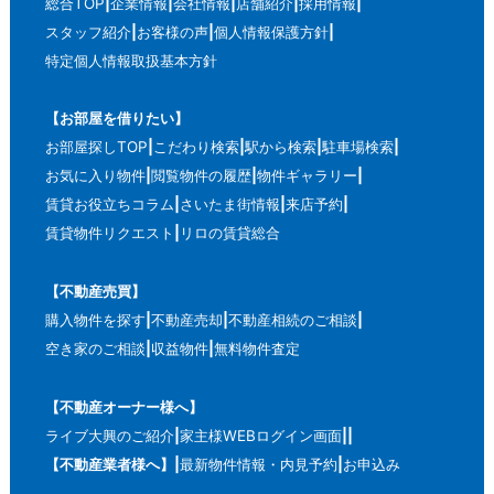
総合TOP
企業情報
会社情報
店舗紹介
採用情報
スタッフ紹介
お客様の声
個人情報保護方針
特定個人情報取扱基本方針
【お部屋を借りたい】
お部屋探しTOP
こだわり検索
駅から検索
駐車場検索
お気に入り物件
閲覧物件の履歴
物件ギャラリー
賃貸お役立ちコラム
さいたま街情報
来店予約
賃貸物件リクエスト
リロの賃貸総合
【不動産売買】
購入物件を探す
不動産売却
不動産相続のご相談
空き家のご相談
収益物件
無料物件査定
【不動産オーナー様へ】
ライブ大興のご紹介
家主様WEBログイン画面
【不動産業者様へ】
最新物件情報・内見予約
お申込み