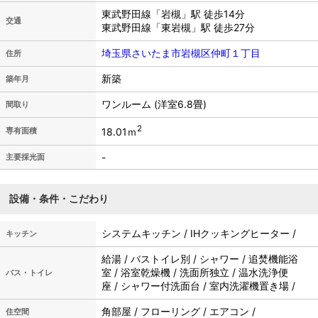
東武野田線「岩槻」駅 徒歩14分
交通
東武野田線「東岩槻」駅 徒歩27分
埼玉県さいたま市岩槻区仲町１丁目
住所
新築
築年月
ワンルーム (洋室6.8畳)
間取り
2
18.01ｍ
専有面積
-
主要採光面
設備・条件・こだわり
システムキッチン / IHクッキングヒーター /
キッチン
給湯 / バストイレ別 / シャワー / 追焚機能浴
室 / 浴室乾燥機 / 洗面所独立 / 温水洗浄便
バス・トイレ
座 / シャワー付洗面台 / 室内洗濯機置き場 /
角部屋 / フローリング / エアコン /
住空間