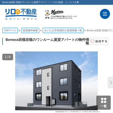
Boneca岩槻 岩槻のワンルーム賃貸アパート！｜リロの賃貸 レックス大興
TOPページ
賃貸物件検索
さいたま市岩槻区の賃貸情報一覧
Boneca岩槻 岩槻
Boneca岩槻
岩槻のワンルーム賃貸アパートの物件情
報
1 / 6
一覧