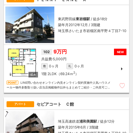
東武野田線
東岩槻駅
/ 徒歩18分
築年月2012年12月 / 3階建
埼玉県さいたま市岩槻区南平野４丁目7-10
9万円
102
NEW
5,000円
0ヶ月
0ヶ月
敷
礼
2
1階
2LDK（69.24ｍ
）
LINE問い合わせオンライン内見オンライン契約実施中人気ハウスメ
ーカー物件多数取り扱い店当店掲載物件以外もまとめてご紹介・ご内見可ご予
算にあったお部屋を多数ご紹介させていただきます
セピアコート Ｃ館
アパート
埼玉高速鉄道
浦和美園駅
/ 徒歩12分
築年月2015年6月 / 3階建