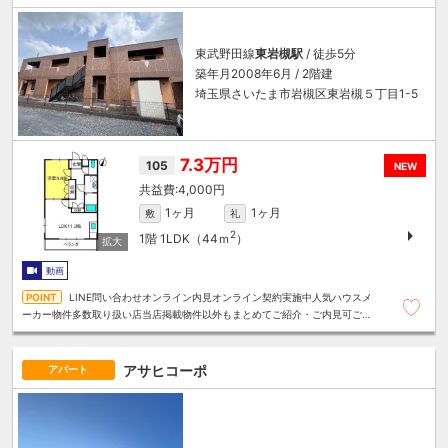
東武野田線
東岩槻駅
/ 徒歩5分
築年月2008年6月 / 2階建
埼玉県さいたま市岩槻区東岩槻５丁目1-5
7.3万円
105
NEW
4,000円
1ヶ月
1ヶ月
敷
礼
2
1階
1LDK（44ｍ
）
動画
LINE問い合わせオンライン内見オンライン契約実施中人気ハウスメ
ーカー物件多数取り扱い店当店掲載物件以外もまとめてご紹介・ご内見可ご予
算にあったお部屋を多数ご紹介させていただきます
アサヒコーポ
アパート