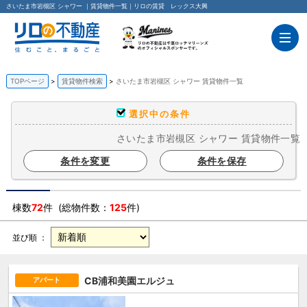
さいたま市岩槻区 シャワー ｜賃貸物件一覧｜リロの賃貸 レックス大興
TOPページ
賃貸物件検索
さいたま市岩槻区 シャワー 賃貸物件一覧
選択中の条件
さいたま市岩槻区 シャワー 賃貸物件一覧
条件を変更
条件を保存
棟数
72
件 (総物件数：
125
件)
並び順 ：
CB浦和美園エルジュ
アパート