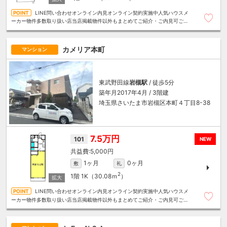
LINE問い合わせオンライン内見オンライン契約実施中人気ハウスメ
ーカー物件多数取り扱い店当店掲載物件以外もまとめてご紹介・ご内見可ご予
算にあったお部屋を多数ご紹介させていただきます
カメリア本町
マンション
東武野田線
岩槻駅
/ 徒歩5分
築年月2017年4月 / 3階建
埼玉県さいたま市岩槻区本町４丁目8-38
7.5万円
101
NEW
5,000円
1ヶ月
0ヶ月
敷
礼
2
1階
1K（30.08ｍ
）
LINE問い合わせオンライン内見オンライン契約実施中人気ハウスメ
ーカー物件多数取り扱い店当店掲載物件以外もまとめてご紹介・ご内見可ご予
算にあったお部屋を多数ご紹介させていただきます