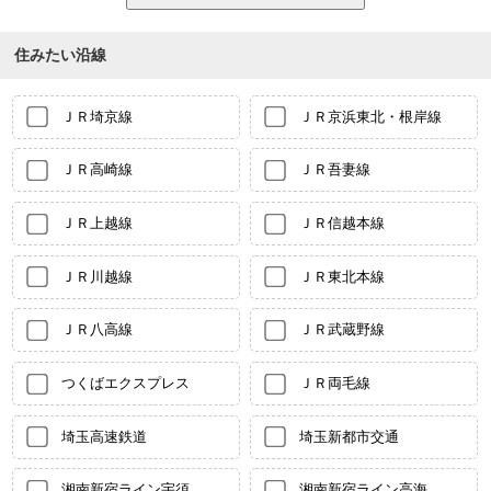
住みたい沿線
ＪＲ埼京線
ＪＲ京浜東北・根岸線
ＪＲ高崎線
ＪＲ吾妻線
ＪＲ上越線
ＪＲ信越本線
ＪＲ川越線
ＪＲ東北本線
ＪＲ八高線
ＪＲ武蔵野線
つくばエクスプレス
ＪＲ両毛線
埼玉高速鉄道
埼玉新都市交通
湘南新宿ライン宇須
湘南新宿ライン高海