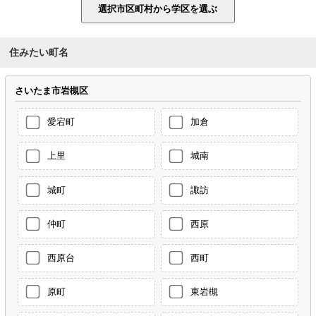
住みたい町名
さいたま市岩槻区
愛宕町
加倉
上里
城南
城町
諏訪
仲町
西原
西原台
西町
原町
東岩槻