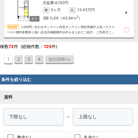
4,100円
0ヶ月
13.43万円
敷
礼
2
2階
1LDK（43.94ｍ
）
LINE問い合わせオンライン内見オンライン契約実施中人気ハウスメ
ーカー物件多数取り扱い店当店掲載物件以外もまとめてご紹介・ご内見可ご予
算にあったお部屋を多数ご紹介させていただきます
棟数
72
件 (総物件数：
125
件)
1
2
3
4
次の20件>>
条件を絞り込む
賃料
～
敷金なし
礼金なし