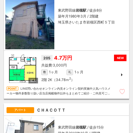
東武野田線
岩槻駅
/ 徒歩8分
築年月1980年3月 / 2階建
埼玉県さいたま市岩槻区西町５丁目
4.7万円
205
NEW
3,000円
1ヶ月
1ヶ月
敷
礼
2
2階
2K（34.78ｍ
）
LINE問い合わせオンライン内見オンライン契約実施中人気ハウスメ
ーカー物件多数取り扱い店当店掲載物件以外もまとめてご紹介・ご内見可ご予
算にあったお部屋を多数ご紹介させていただきます
ＣＨＡＣＯＴＴ
アパート
東武野田線
岩槻駅
/ 徒歩15分