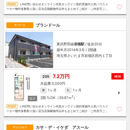
LINE問い合わせオンライン内見オンライン契約実施中人気ハウスメ
ーカー物件多数取り扱い店当店掲載物件以外もまとめてご紹介・ご内見可ご予
算にあったお部屋を多数ご紹介させていただきます
プランドール
アパート
東武野田線
岩槻駅
/ 徒歩20分
築年月2014年3月 / 2階建
埼玉県さいたま市岩槻区府内１丁目
7.2万円
205
NEW
3,000円
1ヶ月
1ヶ月
敷
礼
2
2階
1LDK（39.67ｍ
）
LINE問い合わせオンライン内見オンライン契約実施中人気ハウスメ
ーカー物件多数取り扱い店当店掲載物件以外もまとめてご紹介・ご内見可ご予
算にあったお部屋を多数ご紹介させていただきます
カサ・デ・イケダ アスール
マンション