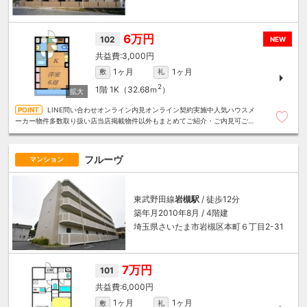
6万円
102
NEW
3,000円
1ヶ月
1ヶ月
敷
礼
2
1階
1K（32.68ｍ
）
LINE問い合わせオンライン内見オンライン契約実施中人気ハウスメ
ーカー物件多数取り扱い店当店掲載物件以外もまとめてご紹介・ご内見可ご予
算にあったお部屋を多数ご紹介させていただきます
フルーヴ
マンション
東武野田線
岩槻駅
/ 徒歩12分
築年月2010年8月 / 4階建
埼玉県さいたま市岩槻区本町６丁目2-31
7万円
101
6,000円
1ヶ月
1ヶ月
敷
礼