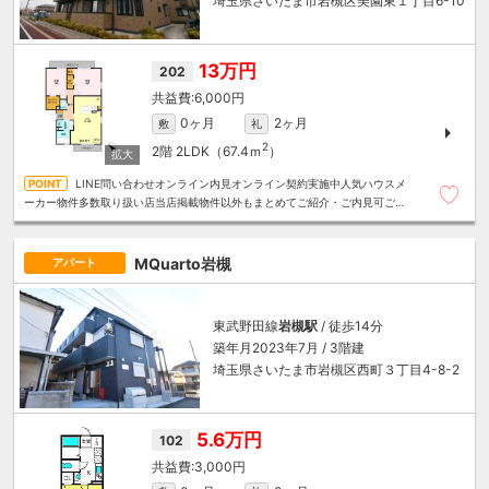
埼玉県さいたま市岩槻区美園東１丁目6-10
13万円
202
6,000円
0ヶ月
2ヶ月
敷
礼
2
2階
2LDK（67.4ｍ
）
LINE問い合わせオンライン内見オンライン契約実施中人気ハウスメ
ーカー物件多数取り扱い店当店掲載物件以外もまとめてご紹介・ご内見可ご予
算にあったお部屋を多数ご紹介させていただきます
MQuarto岩槻
アパート
東武野田線
岩槻駅
/ 徒歩14分
築年月2023年7月 / 3階建
埼玉県さいたま市岩槻区西町３丁目4-8-2
5.6万円
102
3,000円