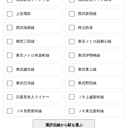
上信電鉄
西武新宿線
西武池袋線
秩父鉄道
都営三田線
東京メトロ副都心線
東京メトロ有楽町線
東武伊勢崎線
東武越生線
東武東上線
東武日光線
東武野田線
日暮里舎人ライナー
ＪＲ上越新幹線
ＪＲ長野新幹線
ＪＲ東北新幹線