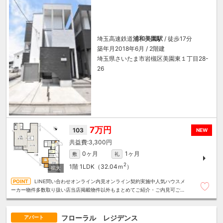
埼玉高速鉄道
浦和美園駅
/ 徒歩17分
築年月2018年6月 / 2階建
埼玉県さいたま市岩槻区美園東１丁目28-
26
7万円
103
NEW
3,300円
0ヶ月
1ヶ月
敷
礼
2
1階
1LDK（32.04ｍ
）
LINE問い合わせオンライン内見オンライン契約実施中人気ハウスメ
ーカー物件多数取り扱い店当店掲載物件以外もまとめてご紹介・ご内見可ご予
算にあったお部屋を多数ご紹介させていただきます
フローラル レジデンス
アパート