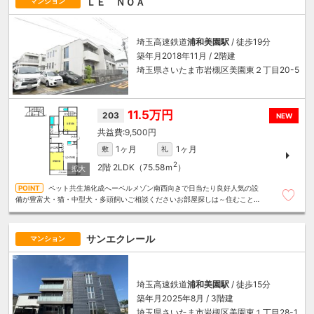
ＬＥ ＮＯＡ
マンション
埼玉高速鉄道
浦和美園駅
/ 徒歩19分
築年月2018年11月 / 2階建
埼玉県さいたま市岩槻区美園東２丁目20-5
11.5万円
203
NEW
9,500円
1ヶ月
1ヶ月
敷
礼
2
2階
2LDK（75.58ｍ
）
ペット共生旭化成へーベルメゾン南西向きで日当たり良好人気の設
備が豊富犬・猫・中型犬・多頭飼いご相談くださいお部屋探しは～住むことま
るごと～リロの賃貸へお任せください
サンエクレール
マンション
埼玉高速鉄道
浦和美園駅
/ 徒歩15分
築年月2025年8月 / 3階建
埼玉県さいたま市岩槻区美園東１丁目28-1