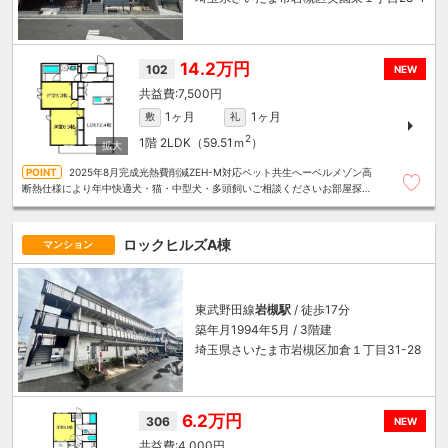
14.2万円
102
NEW
7,500円
1ヶ月
1ヶ月
敷
礼
2
1階
2LDK（59.51ｍ
）
2025年8月完成光熱費削減ZEH-M対応ペット共生へーベルメゾン高
断熱仕様により年中快適犬・猫・中型犬・多頭飼いご相談くださいお部屋探し
は～住むことまるごと～リロの賃貸へお任せください
ロックヒルズA棟
マンション
東武野田線
岩槻駅
/ 徒歩17分
築年月1994年5月 / 3階建
埼玉県さいたま市岩槻区加倉１丁目31-28
6.2万円
306
NEW
4,000円