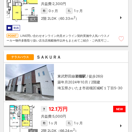
2,300円
0ヶ月
1ヶ月
敷
礼
2
2階
2LDK（60.33ｍ
）
動画
LINE問い合わせオンライン内見オンライン契約実施中人気ハウスメ
ーカー物件多数取り扱い店当店掲載物件以外もまとめてご紹介・ご内見可ご予
算にあったお部屋を多数ご紹介させていただきます
ＳＡＫＵＲＡ
テラスハウス
東武野田線
岩槻駅
/ 徒歩26分
築年月2024年10月 / 2階建
埼玉県さいたま市岩槻区城町１丁目5-30
12.1万円
?
NEW
5,000円
1ヶ月
1ヶ月
敷
礼
2
2階
2LDK（66.24ｍ
）