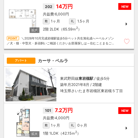
14万円
202
NEW
6,000円
1ヶ月
1.5ヶ月
敷
礼
2
2階
2LDK（65.59ｍ
）
＼2026年10月完成岩槻駅徒歩5分ペット共生旭化成へーベルメゾン
／犬・猫・中型犬・多頭飼いご相談くださいお部屋探しは～住むことまるごと
～リロの賃貸へお任せください
カーサ・ペルラ
アパート
東武野田線
東岩槻駅
/ 徒歩5分
築年月2021年8月 / 2階建
埼玉県さいたま市岩槻区東岩槻５丁目
7.2万円
101
NEW
4,000円
1ヶ月
0ヶ月
敷
礼
2
1階
1LDK（42.15ｍ
）