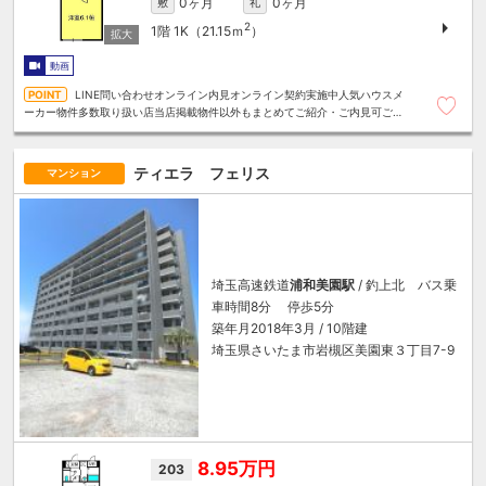
0ヶ月
0ヶ月
敷
礼
2
1階
1K（21.15ｍ
）
動画
LINE問い合わせオンライン内見オンライン契約実施中人気ハウスメ
ーカー物件多数取り扱い店当店掲載物件以外もまとめてご紹介・ご内見可ご予
算にあったお部屋を多数ご紹介させていただきます
ティエラ フェリス
マンション
埼玉高速鉄道
浦和美園駅
/ 釣上北 バス乗
車時間8分 停歩5分
築年月2018年3月 / 10階建
埼玉県さいたま市岩槻区美園東３丁目7-9
8.95万円
203