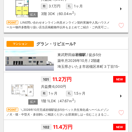
3.1万円
1ヶ月
敷
礼
2
3階
3DK（60.04ｍ
）
LINE問い合わせオンライン内見オンライン契約実施中人気ハウスメ
ーカー物件多数取り扱い店当店掲載物件以外もまとめてご紹介・ご内見可ご予
算にあったお部屋を多数ご紹介させていただきます
グラン・リビエール?
マンション
東武野田線
岩槻駅
/ 徒歩5分
築年月2026年10月 / 2階建
埼玉県さいたま市岩槻区本町３丁目15-
11.2万円
101
NEW
6,000円
1ヶ月
1.5ヶ月
敷
礼
2
1階
1LDK（47.67ｍ
）
＼2026年10月完成岩槻駅徒歩5分ペット共生旭化成へーベルメゾン
／犬・猫・中型犬・多頭飼いご相談くださいお部屋探しは～住むことまるごと
～リロの賃貸へお任せください
11.4万円
102
NEW