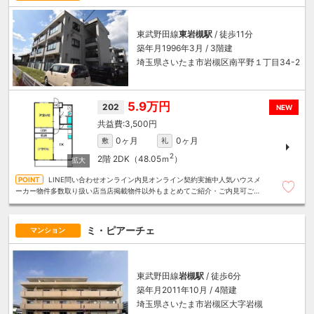
東武野田線
東岩槻駅
/ 徒歩11分
築年月1996年3月 / 3階建
埼玉県さいたま市岩槻区南平野１丁目34-2
5.9万円
202
NEW
3,500円
0ヶ月
0ヶ月
敷
礼
2
2階
2DK（48.05ｍ
）
LINE問い合わせオンライン内見オンライン契約実施中人気ハウスメ
ーカー物件多数取り扱い店当店掲載物件以外もまとめてご紹介・ご内見可ご予
算にあったお部屋を多数ご紹介させていただきます
ミ・ピアーチェ
マンション
東武野田線
岩槻駅
/ 徒歩6分
築年月2011年10月 / 4階建
埼玉県さいたま市岩槻区大字岩槻