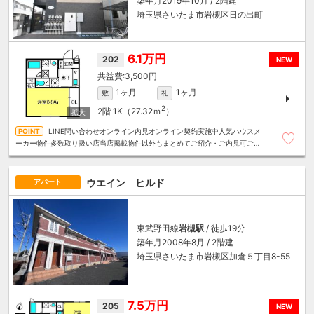
築年月2019年10月 / 2階建
埼玉県さいたま市岩槻区日の出町
6.1万円
202
NEW
3,500円
1ヶ月
1ヶ月
敷
礼
2
2階
1K（27.32ｍ
）
LINE問い合わせオンライン内見オンライン契約実施中人気ハウスメ
ーカー物件多数取り扱い店当店掲載物件以外もまとめてご紹介・ご内見可ご予
算にあったお部屋を多数ご紹介させていただきます
ウエイン ヒルド
アパート
東武野田線
岩槻駅
/ 徒歩19分
築年月2008年8月 / 2階建
埼玉県さいたま市岩槻区加倉５丁目8-55
7.5万円
205
NEW