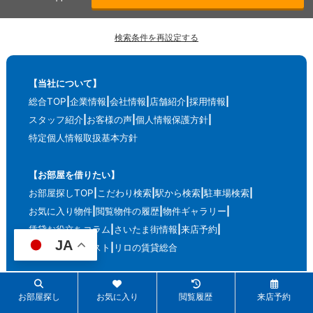
検索条件を再設定する
【当社について】
総合TOP
企業情報
会社情報
店舗紹介
採用情報
スタッフ紹介
お客様の声
個人情報保護方針
特定個人情報取扱基本方針
【お部屋を借りたい】
お部屋探しTOP
こだわり検索
駅から検索
駐車場検索
お気に入り物件
閲覧物件の履歴
物件ギャラリー
賃貸お役立ちコラム
さいたま街情報
来店予約
JA
賃貸物件リクエスト
リロの賃貸総合
【不動産売買】
お部屋探し
お気に入り
閲覧履歴
来店予約
購入物件を探す
不動産売却
不動産相続のご相談