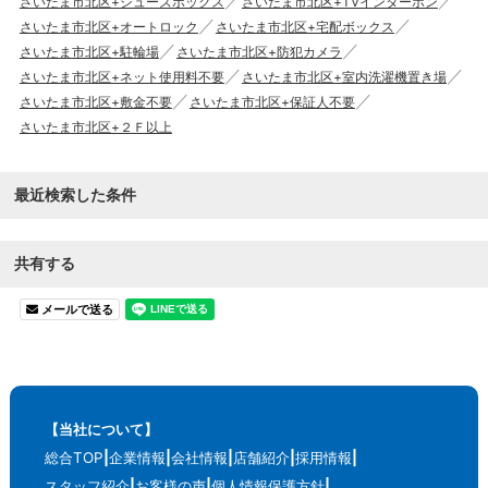
さいたま市北区+シューズボックス
さいたま市北区+TVインターホン
さいたま市北区+オートロック
さいたま市北区+宅配ボックス
さいたま市北区+駐輪場
さいたま市北区+防犯カメラ
さいたま市北区+ネット使用料不要
さいたま市北区+室内洗濯機置き場
さいたま市北区+敷金不要
さいたま市北区+保証人不要
さいたま市北区+２Ｆ以上
最近検索した条件
共有する
メールで送る
【当社について】
総合TOP
企業情報
会社情報
店舗紹介
採用情報
スタッフ紹介
お客様の声
個人情報保護方針