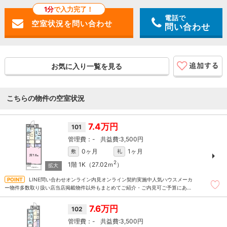
1分
で入力完了！
電話で
問い合わせ
お気に入り一覧を見る
こちらの物件の空室状況
7.4万円
101
-
3,500円
0ヶ月
1ヶ月
敷
礼
2
1階
1K（27.02ｍ
）
LINE問い合わせオンライン内見オンライン契約実施中人気ハウスメーカ
ー物件多数取り扱い店当店掲載物件以外もまとめてご紹介・ご内見可ご予算にあっ
たお部屋を多数ご紹介させていただきます
7.6万円
102
-
3,500円