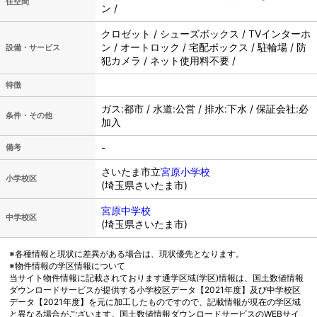
住空間
ン /
クロゼット / シューズボックス / TVインターホ
ン / オートロック / 宅配ボックス / 駐輪場 / 防
設備・サービス
犯カメラ / ネット使用料不要 /
特徴
ガス:都市 / 水道:公営 / 排水:下水 / 保証会社:必
条件・その他
加入
-
備考
さいたま市立
宮原小学校
小学校区
(埼玉県さいたま市)
宮原中学校
中学校区
(埼玉県さいたま市)
※各種情報と現状に差異がある場合は、現状優先となります。
※物件情報の学区情報について
当サイト物件情報に記載されております通学区域(学区)情報は、国土数値情報
ダウンロードサービスが提供する小学校区データ【2021年度】及び中学校区
データ【2021年度】を元に加工したものですので、記載情報が現在の学区域
と異なる場合がございます。国土数値情報ダウンロードサービスのWEBサイ