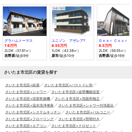
グラハムトーマス
ユニゾン アザレア?
Ｄｅａｒ Ｃｏｕｒｔ
7.6万円
8.55万円
8.5万円
2LDK（57.61㎡）
1LDK（42.38㎡）
2LDK（59.55㎡）
吉野原
/徒歩9分
原市
/徒歩10分
吉野原
/徒歩16分
さいたま市北区の賃貸を探す
さいたま市北区+給湯
さいたま市北区+バストイレ別
さいたま市北区+シャワー
さいたま市北区+追焚機能浴室
さいたま市北区+浴室乾燥機
さいたま市北区+洗面所独立
さいたま市北区+温水洗浄便座
さいたま市北区+シャワー付洗面台
さいたま市北区+システムキッチン
さいたま市北区+バルコニー
さいたま市北区+フローリング
さいたま市北区+照明付き
さいたま市北区+エアコン
さいたま市北区+クロゼット