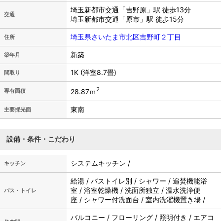
埼玉新都市交通「吉野原」駅 徒歩13分
交通
埼玉新都市交通「原市」駅 徒歩15分
埼玉県さいたま市北区吉野町２丁目
住所
新築
築年月
1K (洋室8.7畳)
間取り
2
28.87ｍ
専有面積
東南
主要採光面
設備・条件・こだわり
システムキッチン /
キッチン
給湯 / バストイレ別 / シャワー / 追焚機能浴
室 / 浴室乾燥機 / 洗面所独立 / 温水洗浄便
バス・トイレ
座 / シャワー付洗面台 / 室内洗濯機置き場 /
バルコニー / フローリング / 照明付き / エアコ