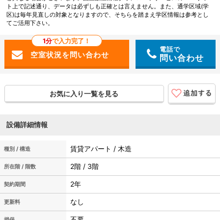
ト上で記述通り、データは必ずしも正確とは言えません。また、通学区域(学
区)は毎年見直しの対象となりますので、そちらを踏まえ学区情報は参考とし
てご活用下さい。
1分
で入力完了！
電話で
問い合わせ
お気に入り一覧を見る
設備詳細情報
賃貸アパート / 木造
種別 / 構造
2階 / 3階
所在階 / 階数
2年
契約期間
なし
更新料
不要
損保