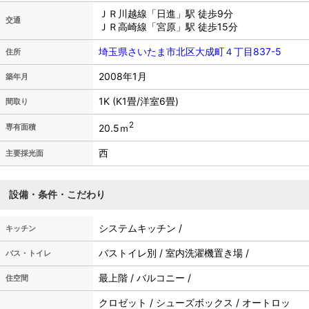
ＪＲ川越線「日進」駅 徒歩9分
交通
ＪＲ高崎線「宮原」駅 徒歩15分
埼玉県さいたま市北区大成町４丁目837-5
住所
2008年1月
築年月
1K (K1畳/洋室6畳)
間取り
2
20.5ｍ
専有面積
西
主要採光面
設備・条件・こだわり
システムキッチン /
キッチン
バストイレ別 / 室内洗濯機置き場 /
バス・トイレ
最上階 / バルコニー /
住空間
クロゼット / シューズボックス / オートロッ