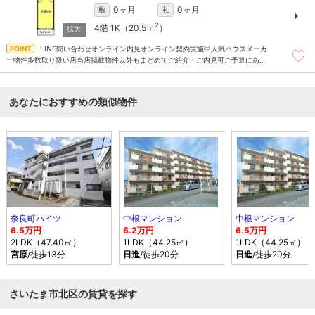
0ヶ月
0ヶ月
敷
礼
2
4階
1K（20.5ｍ
）
LINE問い合わせオンライン内見オンライン契約実施中人気ハウスメーカ
ー物件多数取り扱い店当店掲載物件以外もまとめてご紹介・ご内見可ご予算にあっ
たお部屋を多数ご紹介させていただきます
あなたにおすすめの類似物件
奈良町ハイツ
中根マンション
中根マンション
6.5万円
6.2万円
6.5万円
2LDK（47.40㎡）
1LDK（44.25㎡）
1LDK（44.25㎡）
宮原
/徒歩13分
日進
/徒歩20分
日進
/徒歩20分
さいたま市北区の賃貸を探す