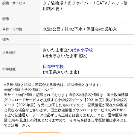
ク / 駐輪場 / 光ファイバー / CATV / ネット使
設備・サービス
用料不要 /
特徴
水道:公営 / 排水:下水 / 保証会社:必加入
条件・その他
-
備考
さいたま市立
つばさ小学校
小学校区
(埼玉県さいたま市北区)
日進中学校
中学校区
(埼玉県さいたま市)
※各種情報と現状に差異がある場合は、現状優先となります。
※物件情報の学区情報について
当サイト物件情報に記載されております通学区域(学区)情報は、国土数値情報
ダウンロードサービスが提供する小学校区データ【2021年度】及び中学校区
データ【2021年度】を元に加工したものですので、記載情報が現在の学区域
と異なる場合がございます。国土数値情報ダウンロードサービスのWEBサイ
ト上で記述通り、データは必ずしも正確とは言えません。また、通学区域(学
区)は毎年見直しの対象となりますので、そちらを踏まえ学区情報は参考とし
てご活用下さい。