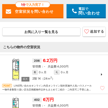
1分
で入力完了！
電話で
問い合わせ
お気に入り一覧を見る
こちらの物件の空室状況
6.2万円
206
-
4,000円
0ヶ月
0ヶ月
敷
礼
2
2階
1K（24ｍ
）
LINE問い合わせオンライン内見オンライン契約実施中人気ハウスメーカ
ー物件多数取り扱い店当店掲載物件以外もまとめてご紹介・ご内見可ご予算にあっ
たお部屋を多数ご紹介させていただきます
6万円
402
-
4,000円