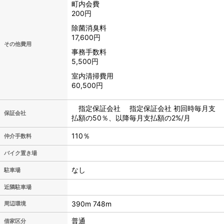
町内会費
200円
除菌消臭料
17,600円
その他費用
事務手数料
5,500円
室内清掃費用
60,500円
指定保証会社 指定保証会社 初回時毎月支
保証会社
払額の50％、以降毎月支払額の2%/月
110％
仲介手数料
バイク置き場
なし
駐車場
近隣駐車場
390m 748m
周辺環境
普通
借家区分