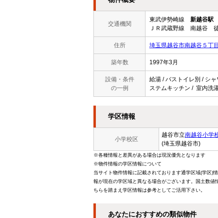
東武伊勢崎線
新越谷駅
交通機関
ＪＲ武蔵野線 南越谷 徒
住所
埼玉県越谷市南越谷５丁目6
築年数
1997年3月
設備・条件
給湯 / バストイレ別 / シャ
の一例
ステムキッチン / 室内洗濯
学区情報
越谷市立
南越谷小学
小学校区
(埼玉県越谷市)
※各種情報と差異がある場合は現況優先となります
※物件情報の学区情報について
当サイト物件情報に記載されております通学区域(学区)
報が現在の学区域と異なる場合がございます。国土数値情
ちらを踏まえ学区情報は参考としてご活用下さい。
あなたにおすすめの類似物件