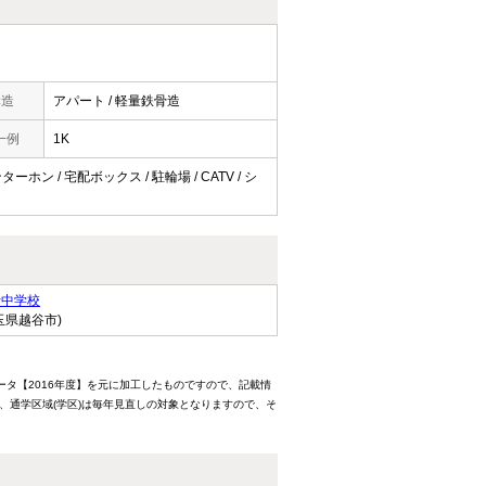
構造
アパート / 軽量鉄骨造
一例
1K
ーホン / 宅配ボックス / 駐輪場 / CATV / シ
士中学校
玉県越谷市)
ータ【2016年度】を元に加工したものですので、記載情
、通学区域(学区)は毎年見直しの対象となりますので、そ