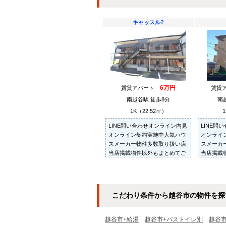
キャッスル?
6万円
賃貸アパート
賃貸
南越谷駅 徒歩8分
南
1K（22.52㎡）
1
LINE問い合わせオンライン内見
LINE問
オンライン契約実施中人気ハウ
オンライ
スメーカー物件多数取り扱い店
スメーカ
当店掲載物件以外もまとめてご
当店掲載
紹介・ご内見可ご予算にあった
紹介・ご
お部屋を多数ご紹介させていた
お部屋を
だきます
だきます
こだわり条件から越谷市の物件を探
越谷市+給湯
越谷市+バストイレ別
越谷