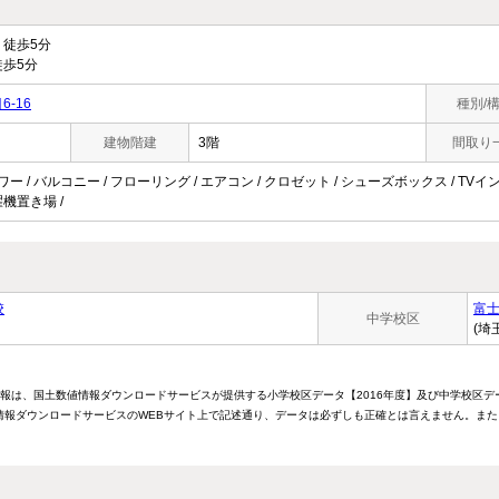
徒歩5分
歩5分
-16
種別/
建物階建
3階
間取り
ワー / バルコニー / フローリング / エアコン / クロゼット / シューズボックス / TVインタ
機置き場 /
校
富
中学校区
(埼
情報は、国土数値情報ダウンロードサービスが提供する小学校区データ【2016年度】及び中学校区デ
報ダウンロードサービスのWEBサイト上で記述通り、データは必ずしも正確とは言えません。また