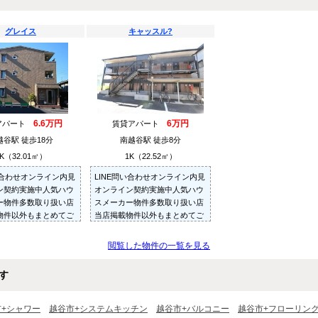
グレイス
キャッスル?
6.6万円
6万円
アパート
賃貸アパート
越谷駅 徒歩18分
南越谷駅 徒歩8分
K（32.01㎡）
1K（22.52㎡）
い合わせオンライン内見
LINE問い合わせオンライン内見
ン契約実施中人気ハウ
オンライン契約実施中人気ハウ
ー物件多数取り扱い店
スメーカー物件多数取り扱い店
物件以外もまとめてご
当店掲載物件以外もまとめてご
内見可ご予算にあった
紹介・ご内見可ご予算にあった
多数ご紹介させていた
お部屋を多数ご紹介させていた
閲覧した物件の一覧を見る
だきます
す
市+シャワー
越谷市+システムキッチン
越谷市+バルコニー
越谷市+フローリン