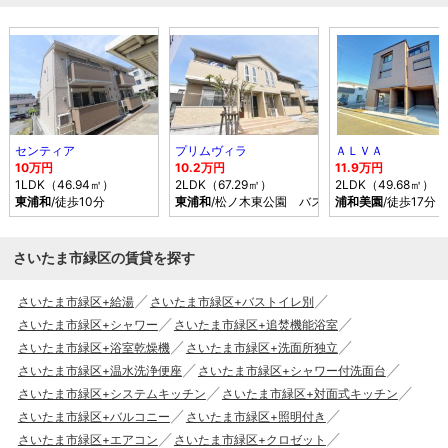
センティア
プリムヴィラ
ＡＬＶＡ
10万円
10.2万円
11.9万円
1LDK（46.94㎡）
2LDK（67.29㎡）
2LDK（49.68㎡）
東浦和
/徒歩10分
東浦和
/松ノ木東公園 バス乗車時間8分 停歩4
浦和美園
/徒歩17分
さいたま市緑区の賃貸を探す
さいたま市緑区+給湯
さいたま市緑区+バストイレ別
さいたま市緑区+シャワー
さいたま市緑区+追焚機能浴室
さいたま市緑区+浴室乾燥機
さいたま市緑区+洗面所独立
さいたま市緑区+温水洗浄便座
さいたま市緑区+シャワー付洗面台
さいたま市緑区+システムキッチン
さいたま市緑区+対面式キッチン
さいたま市緑区+バルコニー
さいたま市緑区+照明付き
さいたま市緑区+エアコン
さいたま市緑区+クロゼット