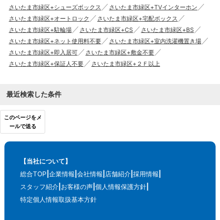
さいたま市緑区+シューズボックス
さいたま市緑区+TVインターホン
さいたま市緑区+オートロック
さいたま市緑区+宅配ボックス
さいたま市緑区+駐輪場
さいたま市緑区+CS
さいたま市緑区+BS
さいたま市緑区+ネット使用料不要
さいたま市緑区+室内洗濯機置き場
さいたま市緑区+即入居可
さいたま市緑区+敷金不要
さいたま市緑区+保証人不要
さいたま市緑区+２Ｆ以上
最近検索した条件
このページをメ
ールで送る
【当社について】
総合TOP
企業情報
会社情報
店舗紹介
採用情報
スタッフ紹介
お客様の声
個人情報保護方針
特定個人情報取扱基本方針