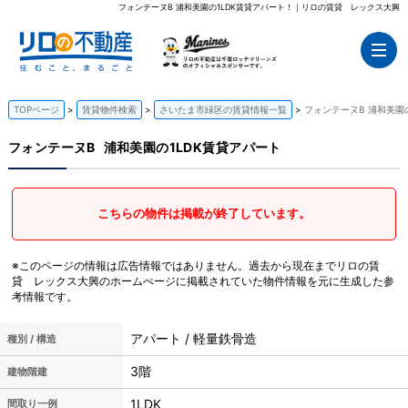
フォンテーヌB 浦和美園の1LDK賃貸アパート！｜リロの賃貸 レックス大興
TOPページ
賃貸物件検索
さいたま市緑区の賃貸情報一覧
フォンテーヌB 浦和美園
フォンテーヌB
浦和美園の1LDK賃貸アパート
こちらの物件は掲載が終了しています。
※このページの情報は広告情報ではありません。過去から現在までリロの賃
貸 レックス大興のホームぺージに掲載されていた物件情報を元に生成した参
考情報です。
アパート / 軽量鉄骨造
種別 / 構造
3階
建物階建
1LDK
間取り一例