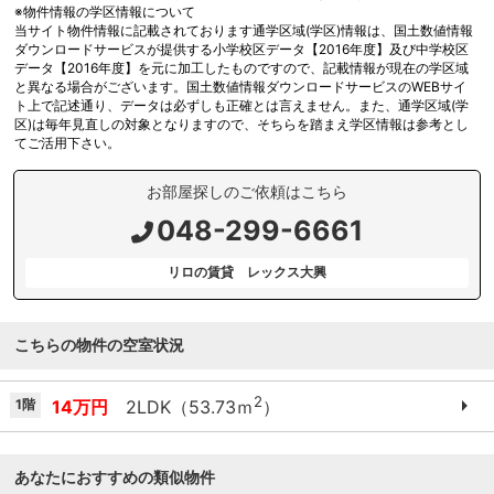
※物件情報の学区情報について
当サイト物件情報に記載されております通学区域(学区)情報は、国土数値情報
ダウンロードサービスが提供する小学校区データ【2016年度】及び中学校区
データ【2016年度】を元に加工したものですので、記載情報が現在の学区域
と異なる場合がございます。国土数値情報ダウンロードサービスのWEBサイ
ト上で記述通り、データは必ずしも正確とは言えません。また、通学区域(学
区)は毎年見直しの対象となりますので、そちらを踏まえ学区情報は参考とし
てご活用下さい。
お部屋探しのご依頼はこちら
048-299-6661
リロの賃貸 レックス大興
こちらの物件の空室状況
2
1階
14万円
2LDK（53.73ｍ
）
あなたにおすすめの類似物件