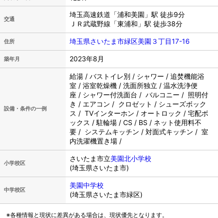
埼玉高速鉄道「浦和美園」駅 徒歩9分
交通
ＪＲ武蔵野線「東浦和」駅 徒歩38分
埼玉県さいたま市緑区美園３丁目17-16
住所
2023年8月
築年月
給湯 / バストイレ別 / シャワー / 追焚機能浴
室 / 浴室乾燥機 / 洗面所独立 / 温水洗浄便
座 / シャワー付洗面台 / バルコニー / 照明付
き / エアコン / クロゼット / シューズボック
設備・条件の一例
ス / TVインターホン / オートロック / 宅配ボ
ックス / 駐輪場 / CS / BS / ネット使用料不
要 / システムキッチン / 対面式キッチン / 室
内洗濯機置き場 /
さいたま市立
美園北小学校
小学校区
(埼玉県さいたま市)
美園中学校
中学校区
(埼玉県さいたま市緑区)
※各種情報と現状に差異がある場合は、現状優先となります。