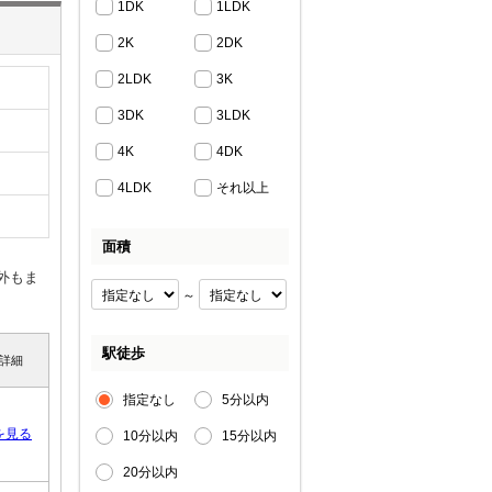
1DK
1LDK
2K
2DK
2LDK
3K
3DK
3LDK
4K
4DK
4LDK
それ以上
面積
外もま
～
駅徒歩
詳細
指定なし
5分以内
を見る
10分以内
15分以内
20分以内