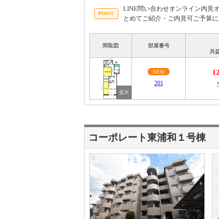
LINE問い合わせオンライン内
とめてご紹介・ご内見可ご予算に
間取図
部屋番号
共
1
NEW
201
コーポレート東浦和１号棟