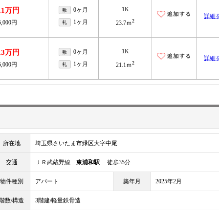
1K
.1万円
0ヶ月
敷
詳細
2
1ヶ月
5,000円
礼
23.7ｍ
1K
.3万円
0ヶ月
敷
詳細
2
1ヶ月
5,000円
礼
21.1ｍ
所在地
埼玉県さいたま市緑区大字中尾
交通
ＪＲ武蔵野線
東浦和駅
徒歩35分
物件種別
アパート
築年月
2025年2月
階数/構造
3階建/軽量鉄骨造