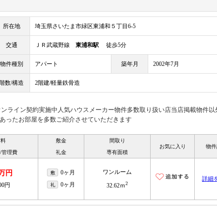
所在地
埼玉県さいたま市緑区東浦和５丁目6-5
交通
ＪＲ武蔵野線
東浦和駅
徒歩5分
物件種別
アパート
築年月
2002年7月
階数/構造
2階建/軽量鉄骨造
見オンライン契約実施中人気ハウスメーカー物件多数取り扱い店当店掲載物件以
あったお部屋を多数ご紹介させていただきます
賃料
敷金
間取り
お気に入り
物件
/管理費
礼金
専有面積
ワンルーム
9万円
0ヶ月
敷
詳細
2
0ヶ月
500円
礼
32.62ｍ