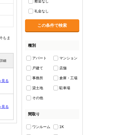
敷金なし
礼金なし
外もま
種別
アパート
マンション
詳細
戸建て
店舗
事務所
倉庫・工場
を見る
貸土地
駐車場
その他
を見る
間取り
ワンルーム
1K