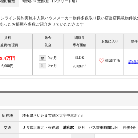
階数/構造
5階建/RC造(鉄筋コンクリート造)
見オンライン契約実施中人気ハウスメーカー物件多数取り扱い店当店掲載物件以
あったお部屋を多数ご紹介させていただきます
賃料
敷金
間取り
お気に入り
物件
益費/管理費
礼金
専有面積
3LDK
9.4万円
0ヶ月
敷
詳細
2
0ヶ月
6,000円
礼
70.09ｍ
所在地
埼玉県さいたま市緑区大字中尾347-3
交通
ＪＲ京浜東北・根岸線
浦和駅
花月 バス乗車時間12分 停歩4分