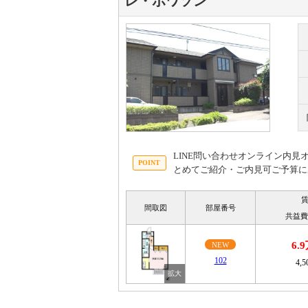
レ・ポワソン
LINE問い合わせオンライン内
とめてご紹介・ご内見可ご予算に
間取図
部屋番号
共益費
6.
NEW
102
4,