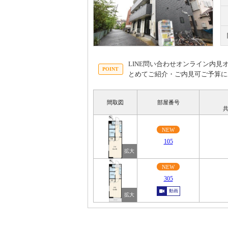
LINE問い合わせオンライン内
とめてご紹介・ご内見可ご予算に
間取図
部屋番号
共
NEW
105
NEW
305
動画