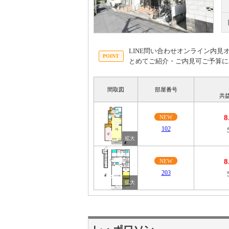
LINE問い合わせオンライン内
とめてご紹介・ご内見可ご予算に
間取図
部屋番号
共
8
NEW
102
8
NEW
203