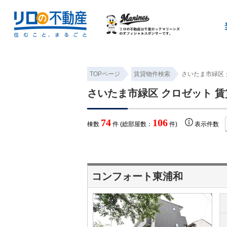
TOPページ
賃貸物件検索
さいたま市緑区 
さいたま市緑区 クロゼット 
74
106
棟数
件 (総部屋数：
件)
表示件数
コンフォート東浦和