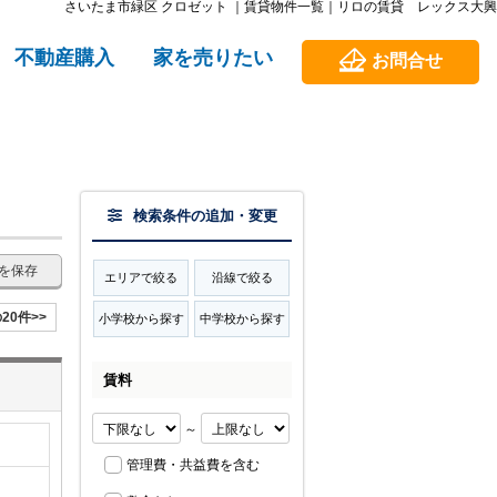
さいたま市緑区 クロゼット ｜賃貸物件一覧｜リロの賃貸 レックス大興
不動産購入
家を売りたい
お問合せ
検索条件の追加・変更
を保存
エリアで絞る
沿線で絞る
20件>>
小学校から探す
中学校から探す
賃料
～
管理費・共益費を含む