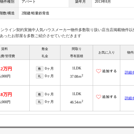
物件種別
アパート
築年月
2013年8月
階数/構造
2階建/軽量鉄骨造
見オンライン契約実施中人気ハウスメーカー物件多数取り扱い店当店掲載物件以
あったお部屋を多数ご紹介させていただきます
賃料
敷金
間取り
お気に入り
物件
益費/管理費
礼金
専有面積
1LDK
.2万円
0ヶ月
敷
詳細
2
0ヶ月
5,000円
礼
37.08ｍ
1LDK
.8万円
0ヶ月
敷
詳細
2
0ヶ月
5,000円
礼
46.54ｍ