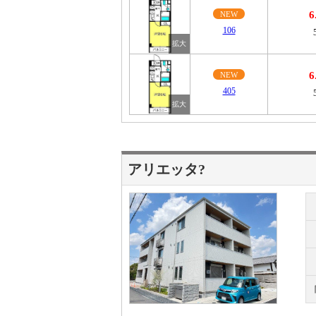
6
NEW
106
6
NEW
405
アリエッタ?