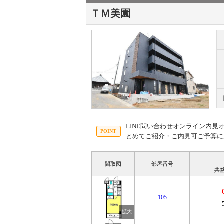
ＴＭ美園
LINE問い合わせオンライン内
とめてご紹介・ご内見可ご予算に
間取図
部屋番号
共
105