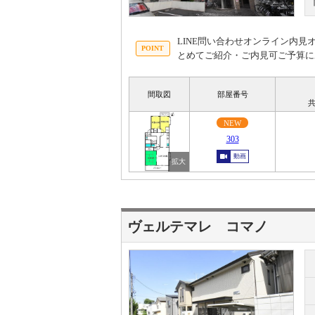
LINE問い合わせオンライン内
とめてご紹介・ご内見可ご予算に
間取図
部屋番号
共
NEW
303
動画
ヴェルテマレ コマノ