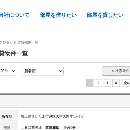
当社について
部屋を借りたい
部屋を貸したい
クロゼット 賃貸物件一覧
賃貸物件一覧
この検索条件
1
2
3
4
次の
所在地
埼玉県さいたま市緑区大字大間木1571-5
交通
ＪＲ武蔵野線
東浦和駅
徒歩9分