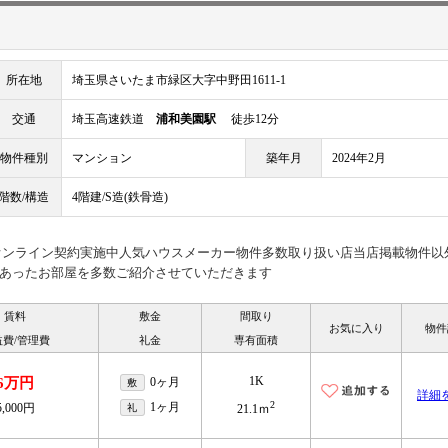
所在地
埼玉県さいたま市緑区大字中野田1611-1
交通
埼玉高速鉄道
浦和美園駅
徒歩12分
物件種別
マンション
築年月
2024年2月
階数/構造
4階建/S造(鉄骨造)
見オンライン契約実施中人気ハウスメーカー物件多数取り扱い店当店掲載物件以
あったお部屋を多数ご紹介させていただきます
賃料
敷金
間取り
お気に入り
物件
益費/管理費
礼金
専有面積
1K
6万円
0ヶ月
敷
詳細
2
1ヶ月
5,000円
礼
21.1ｍ