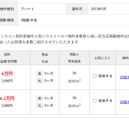
物件種別
アパート
築年月
2015年9月
階数/構造
3階建/木造
見オンライン契約実施中人気ハウスメーカー物件多数取り扱い店当店掲載物件以
あったお部屋を多数ご紹介させていただきます
賃料
敷金
間取り
お気に入り
物件
益費/管理費
礼金
専有面積
1K
6万円
0ヶ月
敷
詳細
2
0ヶ月
5,000円
礼
20.01ｍ
1K
6.2万円
0ヶ月
敷
詳細
2
0ヶ月
5,000円
礼
20.01ｍ