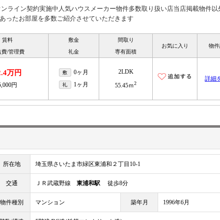
見オンライン契約実施中人気ハウスメーカー物件多数取り扱い店当店掲載物件以
あったお部屋を多数ご紹介させていただきます
賃料
敷金
間取り
お気に入り
物件
益費/管理費
礼金
専有面積
2LDK
2.4万円
0ヶ月
敷
詳細
2
1ヶ月
5,000円
礼
55.45ｍ
所在地
埼玉県さいたま市緑区東浦和２丁目10-1
交通
ＪＲ武蔵野線
東浦和駅
徒歩8分
物件種別
マンション
築年月
1996年6月