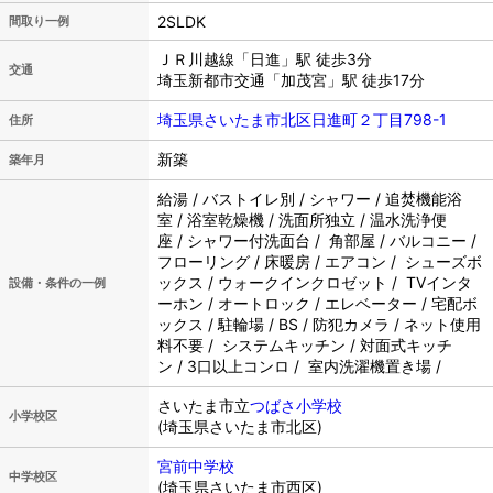
2SLDK
間取り一例
ＪＲ川越線「日進」駅 徒歩3分
交通
埼玉新都市交通「加茂宮」駅 徒歩17分
埼玉県さいたま市北区日進町２丁目798-1
住所
新築
築年月
給湯 / バストイレ別 / シャワー / 追焚機能浴
室 / 浴室乾燥機 / 洗面所独立 / 温水洗浄便
座 / シャワー付洗面台 / 角部屋 / バルコニー /
フローリング / 床暖房 / エアコン / シューズボ
ックス / ウォークインクロゼット / TVインタ
設備・条件の一例
ーホン / オートロック / エレベーター / 宅配ボ
ックス / 駐輪場 / BS / 防犯カメラ / ネット使用
料不要 / システムキッチン / 対面式キッチ
ン / 3口以上コンロ / 室内洗濯機置き場 /
さいたま市立
つばさ小学校
小学校区
(埼玉県さいたま市北区)
宮前中学校
中学校区
(埼玉県さいたま市西区)