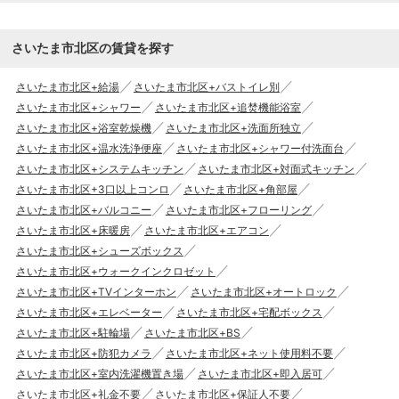
さいたま市北区の賃貸を探す
さいたま市北区+給湯
さいたま市北区+バストイレ別
さいたま市北区+シャワー
さいたま市北区+追焚機能浴室
さいたま市北区+浴室乾燥機
さいたま市北区+洗面所独立
さいたま市北区+温水洗浄便座
さいたま市北区+シャワー付洗面台
さいたま市北区+システムキッチン
さいたま市北区+対面式キッチン
さいたま市北区+3口以上コンロ
さいたま市北区+角部屋
さいたま市北区+バルコニー
さいたま市北区+フローリング
さいたま市北区+床暖房
さいたま市北区+エアコン
さいたま市北区+シューズボックス
さいたま市北区+ウォークインクロゼット
さいたま市北区+TVインターホン
さいたま市北区+オートロック
さいたま市北区+エレベーター
さいたま市北区+宅配ボックス
さいたま市北区+駐輪場
さいたま市北区+BS
さいたま市北区+防犯カメラ
さいたま市北区+ネット使用料不要
さいたま市北区+室内洗濯機置き場
さいたま市北区+即入居可
さいたま市北区+礼金不要
さいたま市北区+保証人不要