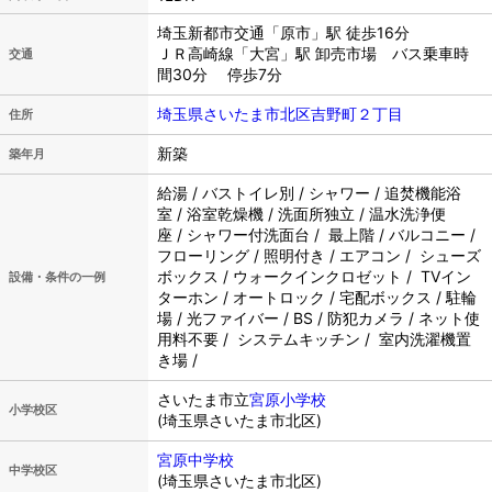
埼玉新都市交通「原市」駅 徒歩16分
ＪＲ高崎線「大宮」駅 卸売市場 バス乗車時
交通
間30分 停歩7分
埼玉県さいたま市北区吉野町２丁目
住所
新築
築年月
給湯 / バストイレ別 / シャワー / 追焚機能浴
室 / 浴室乾燥機 / 洗面所独立 / 温水洗浄便
座 / シャワー付洗面台 / 最上階 / バルコニー /
フローリング / 照明付き / エアコン / シューズ
ボックス / ウォークインクロゼット / TVイン
設備・条件の一例
ターホン / オートロック / 宅配ボックス / 駐輪
場 / 光ファイバー / BS / 防犯カメラ / ネット使
用料不要 / システムキッチン / 室内洗濯機置
き場 /
さいたま市立
宮原小学校
小学校区
(埼玉県さいたま市北区)
宮原中学校
中学校区
(埼玉県さいたま市北区)