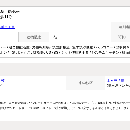
呂駅
徒歩5分
歩11分
呂町２丁目
種別/
建物階建
3階
間取り
ワー / 追焚機能浴室 / 浴室乾燥機 / 洗面所独立 / 温水洗浄便座 / バルコニー / 照明付き
ーホン / 宅配ボックス / 駐輪場 / CS / BS / ネット使用料不要 / システムキッチン /
学校
土呂中学校
中学校区
区)
(埼玉県さいた
情報は、国土数値情報ダウンロードサービスが提供する小学校区データ【2016年度】及び中学校区デ
報ダウンロードサービスのWEBサイト上で記述通り、データは必ずしも正確とは言えません。また