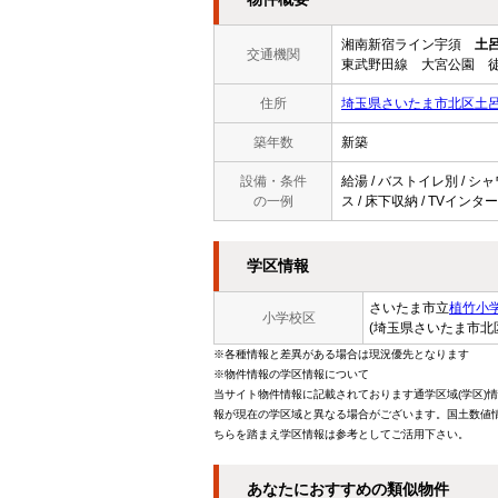
湘南新宿ライン宇須
土
交通機関
東武野田線 大宮公園 徒
住所
埼玉県さいたま市北区土
築年数
新築
設備・条件
給湯 / バストイレ別 / シャ
の一例
ス / 床下収納 / TVインタ
学区情報
さいたま市立
植竹小
小学校区
(埼玉県さいたま市北
※各種情報と差異がある場合は現況優先となります
※物件情報の学区情報について
当サイト物件情報に記載されております通学区域(学区)
報が現在の学区域と異なる場合がございます。国土数値情
ちらを踏まえ学区情報は参考としてご活用下さい。
あなたにおすすめの類似物件