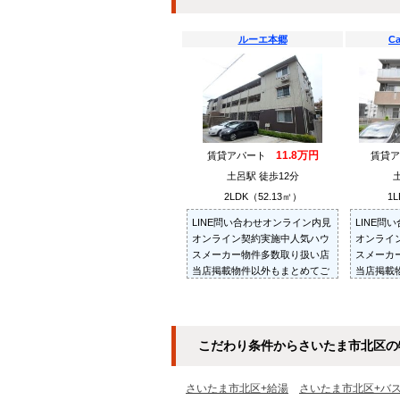
ルーエ本郷
Ca
11.8万円
賃貸アパート
賃貸
土呂駅 徒歩12分
2LDK（52.13㎡）
1L
LINE問い合わせオンライン内見
LINE問
オンライン契約実施中人気ハウ
オンライ
スメーカー物件多数取り扱い店
スメーカ
当店掲載物件以外もまとめてご
当店掲載
紹介・ご内見可ご予算にあった
紹介・ご
お部屋を多数ご紹介させていた
お部屋を
だきます
だきます
こだわり条件からさいたま市北区の
さいたま市北区+給湯
さいたま市北区+バ