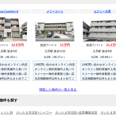
sa Comfort A
メリーコート
エクシー大宮
12.5万円
11万円
11.2
アパート
賃貸アパート
賃貸アパート
土呂駅 徒歩4分
土呂駅 徒歩11分
土呂駅 徒歩9分
DK（46.33㎡）
1LDK（46.17㎡）
1LDK（40.84㎡）
い合わせオンライン内見
LINE問い合わせオンライン内見
LINE問い合わせオンライ
ン契約実施中人気ハウ
オンライン契約実施中人気ハウ
オンライン契約実施中人気
ー物件多数取り扱い店
スメーカー物件多数取り扱い店
スメーカー物件多数取り扱
物件以外もまとめてご
当店掲載物件以外もまとめてご
当店掲載物件以外もまとめ
内見可ご予算にあった
紹介・ご内見可ご予算にあった
紹介・ご内見可ご予算にあ
多数ご紹介させていた
お部屋を多数ご紹介させていた
お部屋を多数ご紹介させて
閲覧した物件の一覧を見る
だきます
だきます
物件を探す
ストイレ別
さいたま市北区+シャワー
さいたま市北区+追焚機能浴室
さいたま市