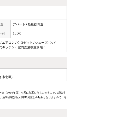
構造
アパート / 軽量鉄骨造
一例
1LDK
 / エアコン / クロゼット / シューズボック
 対面式キッチン / 室内洗濯機置き場 /
ま市北区)
ータ【2016年度】を元に加工したものですので、記載情
、通学区域(学区)は毎年見直しの対象となりますので、そ