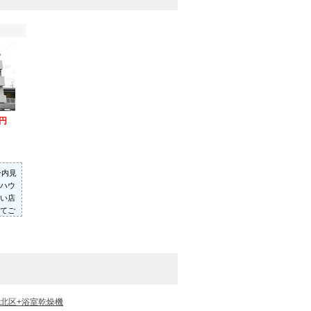
万円
ン内見
ハウ
い店
てご
った
いた
北区+浴室乾燥機