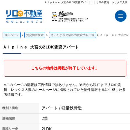
Ａｌｐｉｎｅ 大宮の2LDK賃貸アパート！｜リロの賃貸 レックス大興
TOPページ
賃貸物件検索
さいたま市見沼区の賃貸情報一覧
Ａｌｐｉｎｅ 大宮の2
Ａｌｐｉｎｅ
大宮の2LDK賃貸アパート
こちらの物件は掲載が終了しています。
※このページの情報は広告情報ではありません。過去から現在までリロの賃
貸 レックス大興のホームぺージに掲載されていた物件情報を元に生成した参
考情報です。
アパート / 軽量鉄骨造
種別 / 構造
2階
建物階建
2LDK
間取り一例