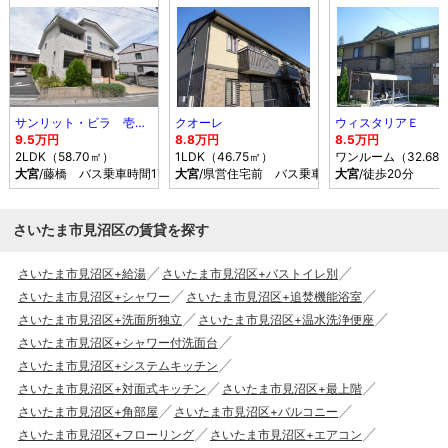
サンリット・ビラ 壱番館
クオーレ
ウィスタリアＥ
9.5万円
8.8万円
8.5万円
2LDK（58.70㎡）
1LDK（46.75㎡）
ワンルーム（32.68
大宮
/藤橋 バス乗車時間17分 停歩4分
大宮
/県営住宅前 バス乗車時間17分 停歩7分
大宮
/徒歩20分
さいたま市見沼区の賃貸を探す
さいたま市見沼区+給湯
さいたま市見沼区+バストイレ別
さいたま市見沼区+シャワー
さいたま市見沼区+追焚機能浴室
さいたま市見沼区+洗面所独立
さいたま市見沼区+温水洗浄便座
さいたま市見沼区+シャワー付洗面台
さいたま市見沼区+システムキッチン
さいたま市見沼区+対面式キッチン
さいたま市見沼区+最上階
さいたま市見沼区+角部屋
さいたま市見沼区+バルコニー
さいたま市見沼区+フローリング
さいたま市見沼区+エアコン