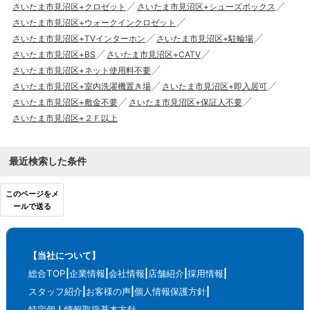
さいたま市見沼区+クロゼット
さいたま市見沼区+シューズボックス
さいたま市見沼区+ウォークインクロゼット
さいたま市見沼区+TVインターホン
さいたま市見沼区+駐輪場
さいたま市見沼区+BS
さいたま市見沼区+CATV
さいたま市見沼区+ネット使用料不要
さいたま市見沼区+室内洗濯機置き場
さいたま市見沼区+即入居可
さいたま市見沼区+敷金不要
さいたま市見沼区+保証人不要
さいたま市見沼区+２Ｆ以上
最近検索した条件
このページをメ
ールで送る
【当社について】
総合TOP
企業情報
会社情報
店舗紹介
採用情報
スタッフ紹介
お客様の声
個人情報保護方針
特定個人情報取扱基本方針