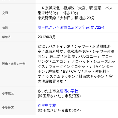
ＪＲ京浜東北・根岸線「大宮」駅 蓮沼 バス
乗車時間9分 停歩10分
交通
東武野田線「大和田」駅 徒歩23分
埼玉県さいたま市見沼区大字蓮沼1722-1
住所
2012年9月
築年月
給湯 / バストイレ別 / シャワー / 追焚機能浴
室 / 洗面所独立 / 温水洗浄便座 / シャワー付洗
面台 / 最上階 / 角部屋 / バルコニー / フロー
リング / エアコン / クロゼット / シューズボッ
設備・条件の一例
クス / ウォークインクロゼット / TVインター
ホン / 駐輪場 / BS / CATV / ネット使用料不
要 / システムキッチン / 対面式キッチン / 室
内洗濯機置き場 /
さいたま市立
蓮沼小学校
小学校区
(埼玉県さいたま市見沼区)
春里中学校
中学校区
(埼玉県さいたま市見沼区)