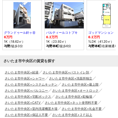
グランドゥール針ヶ谷
パルティールコトブキ
ゴッドマンション
6万円
6.2万円
6.2万円
1K（18.62㎡）
1K（23.92㎡）
1LDK（41.20㎡）
与野
/徒歩3分
与野本町
/徒歩6分
与野本町
/在家橋通
さいたま市中央区の賃貸を探す
さいたま市中央区+給湯
さいたま市中央区+バストイレ別
さいたま市中央区+シャワー
さいたま市中央区+洗面所独立
さいたま市中央区+システムキッチン
さいたま市中央区+最上階
さいたま市中央区+バルコニー
さいたま市中央区+オートロック
さいたま市中央区+宅配ボックス
さいたま市中央区+駐輪場
さいたま市中央区+CATV
さいたま市中央区+ネット使用料不要
さいたま市中央区+室内洗濯機置き場
さいたま市中央区+礼金不要
さいたま市中央区+保証人不要
さいたま市中央区+２Ｆ以上