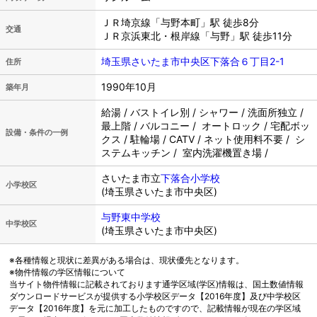
ＪＲ埼京線「与野本町」駅 徒歩8分
交通
ＪＲ京浜東北・根岸線「与野」駅 徒歩11分
埼玉県さいたま市中央区下落合６丁目2-1
住所
1990年10月
築年月
給湯 / バストイレ別 / シャワー / 洗面所独立 /
最上階 / バルコニー / オートロック / 宅配ボッ
設備・条件の一例
クス / 駐輪場 / CATV / ネット使用料不要 / シ
ステムキッチン / 室内洗濯機置き場 /
さいたま市立
下落合小学校
小学校区
(埼玉県さいたま市中央区)
与野東中学校
中学校区
(埼玉県さいたま市中央区)
※各種情報と現状に差異がある場合は、現状優先となります。
※物件情報の学区情報について
当サイト物件情報に記載されております通学区域(学区)情報は、国土数値情報
ダウンロードサービスが提供する小学校区データ【2016年度】及び中学校区
データ【2016年度】を元に加工したものですので、記載情報が現在の学区域