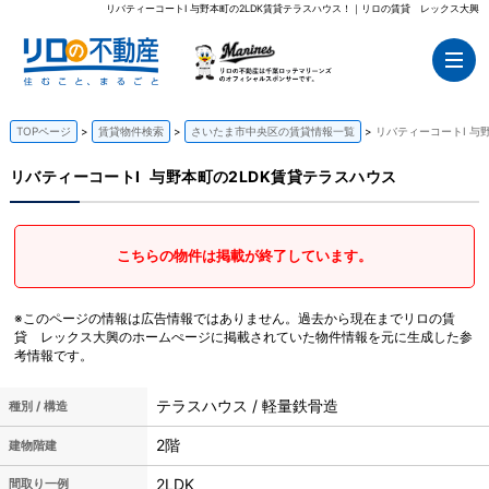
リバティーコートI 与野本町の2LDK賃貸テラスハウス！｜リロの賃貸 レックス大興
TOPページ
賃貸物件検索
さいたま市中央区の賃貸情報一覧
リバティーコートI 与
リバティーコートI
与野本町の2LDK賃貸テラスハウス
こちらの物件は掲載が終了しています。
※このページの情報は広告情報ではありません。過去から現在までリロの賃
貸 レックス大興のホームぺージに掲載されていた物件情報を元に生成した参
考情報です。
テラスハウス / 軽量鉄骨造
種別 / 構造
2階
建物階建
2LDK
間取り一例