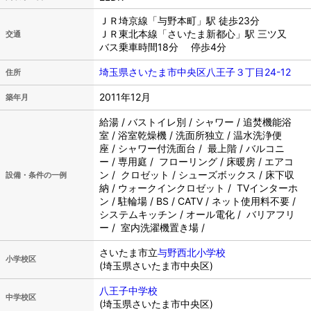
ＪＲ埼京線「与野本町」駅 徒歩23分
ＪＲ東北本線「さいたま新都心」駅 三ツ又
交通
バス乗車時間18分 停歩4分
埼玉県さいたま市中央区八王子３丁目24-12
住所
2011年12月
築年月
給湯 / バストイレ別 / シャワー / 追焚機能浴
室 / 浴室乾燥機 / 洗面所独立 / 温水洗浄便
座 / シャワー付洗面台 / 最上階 / バルコニ
ー / 専用庭 / フローリング / 床暖房 / エアコ
ン / クロゼット / シューズボックス / 床下収
設備・条件の一例
納 / ウォークインクロゼット / TVインターホ
ン / 駐輪場 / BS / CATV / ネット使用料不要 /
システムキッチン / オール電化 / バリアフリ
ー / 室内洗濯機置き場 /
さいたま市立
与野西北小学校
小学校区
(埼玉県さいたま市中央区)
八王子中学校
中学校区
(埼玉県さいたま市中央区)