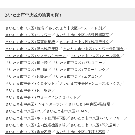
さいたま市中央区の賃貸を探す
さいたま市中央区+給湯
さいたま市中央区+バストイレ別
さいたま市中央区+シャワー
さいたま市中央区+追焚機能浴室
さいたま市中央区+浴室乾燥機
さいたま市中央区+洗面所独立
さいたま市中央区+温水洗浄便座
さいたま市中央区+シャワー付洗面台
さいたま市中央区+システムキッチン
さいたま市中央区+オール電化
さいたま市中央区+最上階
さいたま市中央区+バルコニー
さいたま市中央区+専用庭
さいたま市中央区+フローリング
さいたま市中央区+床暖房
さいたま市中央区+エアコン
さいたま市中央区+クロゼット
さいたま市中央区+シューズボックス
さいたま市中央区+床下収納
さいたま市中央区+ウォークインクロゼット
さいたま市中央区+TVインターホン
さいたま市中央区+駐輪場
さいたま市中央区+BS
さいたま市中央区+CATV
さいたま市中央区+ネット使用料不要
さいたま市中央区+バリアフリー
さいたま市中央区+室内洗濯機置き場
さいたま市中央区+即入居可
さいたま市中央区+敷金不要
さいたま市中央区+保証人不要