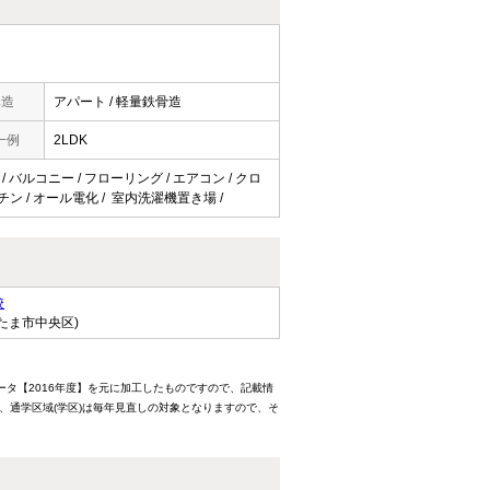
構造
アパート / 軽量鉄骨造
一例
2LDK
/ バルコニー / フローリング / エアコン / クロ
ッチン / オール電化 / 室内洗濯機置き場 /
校
たま市中央区)
ータ【2016年度】を元に加工したものですので、記載情
、通学区域(学区)は毎年見直しの対象となりますので、そ