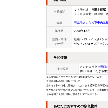
ＪＲ埼京線
与野本町駅
交通機関
ＪＲ京浜東北・根岸線 さ
住所
埼玉県さいたま市中央区桜
築年数
2009年12月
設備・条件
給湯 / バストイレ別 / シャ
の一例
ゼット / シューズボックス 
学区情報
さいたま市立
与野西
小学校区
(埼玉県さいたま市中
※各種情報と差異がある場合は現況優先となります
※物件情報の学区情報について
当サイト物件情報に記載されております通学区域(学区)
報が現在の学区域と異なる場合がございます。国土数値情
ちらを踏まえ学区情報は参考としてご活用下さい。
あなたにおすすめの類似物件