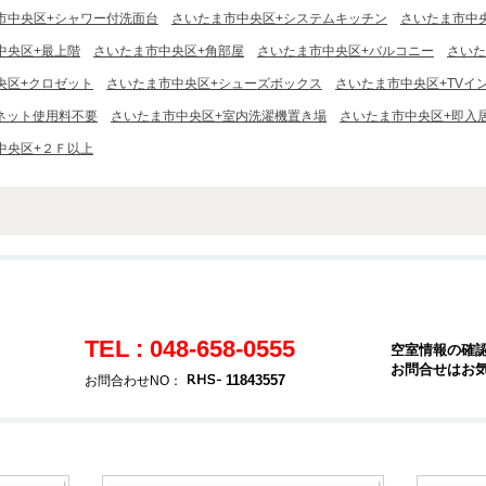
市中央区+シャワー付洗面台
さいたま市中央区+システムキッチン
さいたま市中
中央区+最上階
さいたま市中央区+角部屋
さいたま市中央区+バルコニー
さいた
央区+クロゼット
さいたま市中央区+シューズボックス
さいたま市中央区+TVイ
ネット使用料不要
さいたま市中央区+室内洗濯機置き場
さいたま市中央区+即入
中央区+２Ｆ以上
TEL : 048-658-0555
空室情報の確
お問合せはお
11843557
お問合わせNO：