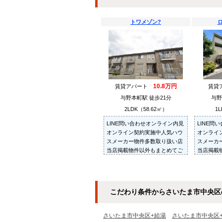
トワメゾン?
10.8万円
賃貸アパート
賃貸
与野本町駅 徒歩21分
与野
2LDK（58.62㎡）
1L
LINE問い合わせオンライン内見
LINE問
オンライン契約実施中人気ハウ
オンライ
スメーカー物件多数取り扱い店
スメーカ
当店掲載物件以外もまとめてご
当店掲載
紹介・ご内見可ご予算にあった
紹介・ご
お部屋を多数ご紹介させていた
お部屋を
だきます
だきます
こだわり条件からさいたま市中央区
さいたま市中央区+給湯
さいたま市中央区