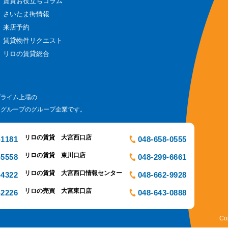
賃貸お役立ちコラム
さいたま街情報
来店予約
賃貸物件リクエスト
リロの賃貸総合
プライム上場の
ログループのグループ企業です。
リロの賃貸 大宮西口店
-1181
048-658-0555
リロの賃貸 東川口店
-5558
048-299-6661
リロの賃貸 大宮西口情報センター
-4322
048-662-9928
リロの売買 大宮東口店
-2226
048-643-0888
Co