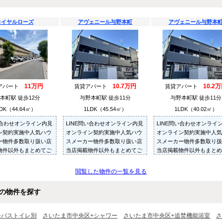
ロイヤルローズ
アヴェニール与野本町
アヴェニール与野本
11万円
10.7万円
10.2
アパート
賃貸アパート
賃貸アパート
本町駅 徒歩12分
与野本町駅 徒歩11分
与野本町駅 徒歩11分
DK（44.64㎡）
1LDK（45.54㎡）
1LDK（40.02㎡）
い合わせオンライン内見
LINE問い合わせオンライン内見
LINE問い合わせオンライ
ン契約実施中人気ハウ
オンライン契約実施中人気ハウ
オンライン契約実施中人気
ー物件多数取り扱い店
スメーカー物件多数取り扱い店
スメーカー物件多数取り扱
物件以外もまとめてご
当店掲載物件以外もまとめてご
当店掲載物件以外もまとめ
内見可ご予算にあった
紹介・ご内見可ご予算にあった
紹介・ご内見可ご予算にあ
多数ご紹介させていた
お部屋を多数ご紹介させていた
お部屋を多数ご紹介させて
閲覧した物件の一覧を見る
だきます
だきます
の物件を探す
+バストイレ別
さいたま市中央区+シャワー
さいたま市中央区+追焚機能浴室
さ