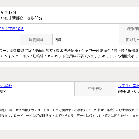
徒歩17分
いたま新都心 徒歩30分
丘２丁目10-5
種別/
建物階建
2階
間取り
ワー / 追焚機能浴室 / 洗面所独立 / 温水洗浄便座 / シャワー付洗面台 / 最上階 / 角部屋 
/ TVインターホン / 駐輪場 / BS / ネット使用料不要 / システムキッチン / 対面式キ
北小学校
八王子中学
中学校区
央区)
(埼玉県さい
情報は、国土数値情報ダウンロードサービスが提供する小学校区データ【2016年度】及び中学校区デ
報ダウンロードサービスのWEBサイト上で記述通り、データは必ずしも正確とは言えません。また