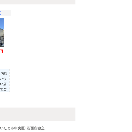
町
万円
ン内見
ハウ
い店
てご
った
いた
いたま市中央区+洗面所独立